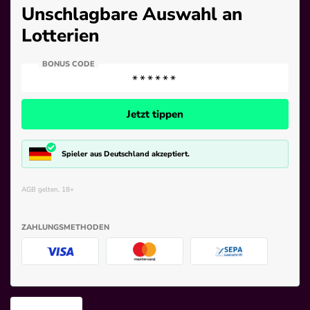
Unschlagbare Auswahl an
Lotterien
Deals
News
BONUS CODE
Jetzt tippen
Spieler aus Deutschland akzeptiert.
AGB gelten, 18+
ZAHLUNGSMETHODEN