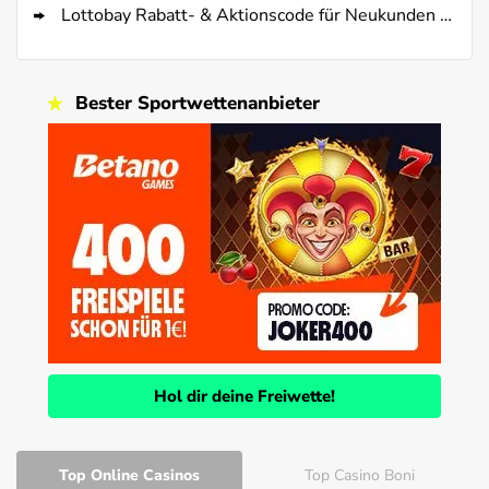
Lottobay Rabatt- & Aktionscode für Neukunden 2026 und Lottobay Gutschein für Bestandskunden
Bester Sportwettenanbieter
Hol dir deine Freiwette!
Top Online Casinos
Top Casino Boni