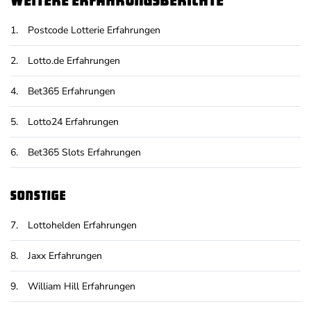
Weitere Erfahrungsberichte
1.
Postcode Lotterie Erfahrungen
2.
Lotto.de Erfahrungen
4.
Bet365 Erfahrungen
5.
Lotto24 Erfahrungen
6.
Bet365 Slots Erfahrungen
Sonstige
7.
Lottohelden Erfahrungen
8.
Jaxx Erfahrungen
9.
William Hill Erfahrungen