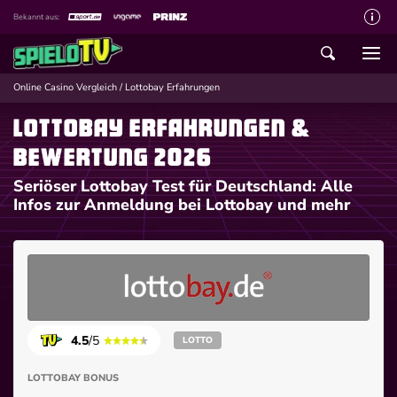
Bekannt aus:
Über spieloTV
Wie wir bewerten
Online Casino Vergleich
/
Lottobay Erfahrungen
Die SpieloTV Crew
Lottobay Erfahrungen &
Datenschutzerklärung
Bewertung 2026
Seriöser Lottobay Test für Deutschland: Alle
Haftungsausschluss für Inhalte
Infos zur Anmeldung bei Lottobay und mehr
Affiliate Disclaimer
Schreiber gesucht
Kontakt mit spieloTV
Spielsucht Hilfe
4.5
/5
LOTTO
LOTTOBAY BONUS