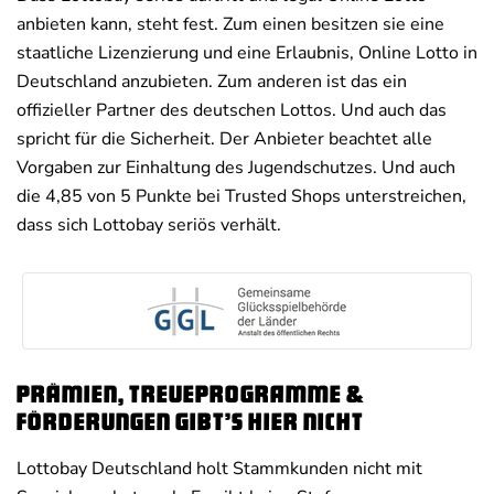
anbieten kann, steht fest. Zum einen besitzen sie eine
staatliche Lizenzierung und eine Erlaubnis, Online Lotto in
Deutschland anzubieten. Zum anderen ist das ein
offizieller Partner des deutschen Lottos. Und auch das
spricht für die Sicherheit. Der Anbieter beachtet alle
Vorgaben zur Einhaltung des Jugendschutzes. Und auch
die 4,85 von 5 Punkte bei Trusted Shops unterstreichen,
dass sich Lottobay seriös verhält.
Prämien, Treueprogramme &
Förderungen gibt’s hier nicht
Lottobay Deutschland holt Stammkunden nicht mit