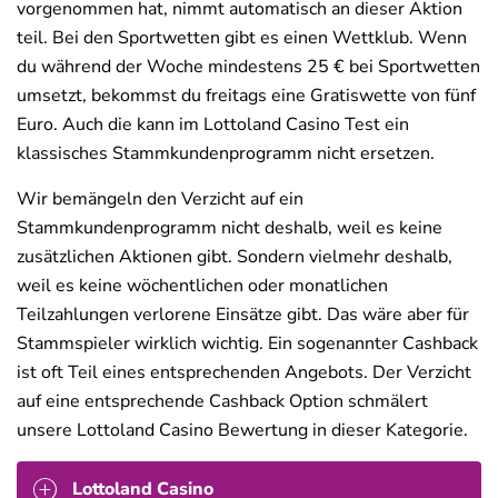
vorgenommen hat, nimmt automatisch an dieser Aktion
teil. Bei den Sportwetten gibt es einen Wettklub. Wenn
du während der Woche mindestens 25 € bei Sportwetten
umsetzt, bekommst du freitags eine Gratiswette von fünf
Euro. Auch die kann im Lottoland Casino Test ein
klassisches Stammkundenprogramm nicht ersetzen.
Wir bemängeln den Verzicht auf ein
Stammkundenprogramm nicht deshalb, weil es keine
zusätzlichen Aktionen gibt. Sondern vielmehr deshalb,
weil es keine wöchentlichen oder monatlichen
Teilzahlungen verlorene Einsätze gibt. Das wäre aber für
Stammspieler wirklich wichtig. Ein sogenannter Cashback
ist oft Teil eines entsprechenden Angebots. Der Verzicht
auf eine entsprechende Cashback Option schmälert
unsere Lottoland Casino Bewertung in dieser Kategorie.
Lottoland Casino