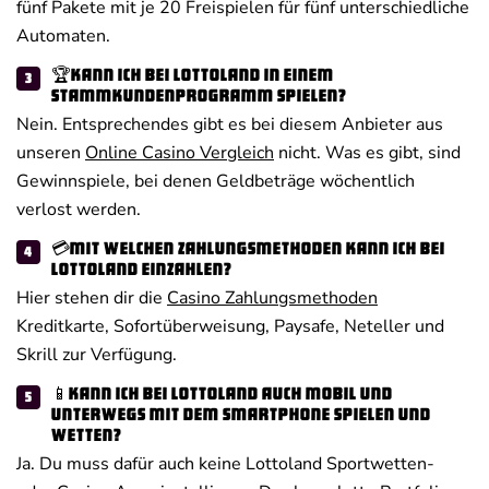
fünf Pakete mit je 20 Freispielen für fünf unterschiedliche
Automaten.
🏆Kann ich bei Lottoland in einem
Stammkundenprogramm spielen?
Nein. Entsprechendes gibt es bei diesem Anbieter aus
unseren
Online Casino Vergleich
nicht. Was es gibt, sind
Gewinnspiele, bei denen Geldbeträge wöchentlich
verlost werden.
💳Mit welchen Zahlungsmethoden kann ich bei
Lottoland einzahlen?
Hier stehen dir die
Casino Zahlungsmethoden
Kreditkarte, Sofortüberweisung, Paysafe, Neteller und
Skrill zur Verfügung.
📱Kann ich bei Lottoland auch mobil und
unterwegs mit dem Smartphone spielen und
wetten?
Ja. Du muss dafür auch keine Lottoland Sportwetten-