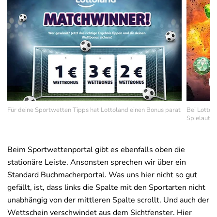
Für deine Sportwetten Tipps hat Lottoland einen Bonus parat
Bei Lottol
Spielauto
Beim Sportwettenportal gibt es ebenfalls oben die
stationäre Leiste. Ansonsten sprechen wir über ein
Standard Buchmacherportal. Was uns hier nicht so gut
gefällt, ist, dass links die Spalte mit den Sportarten nicht
unabhängig von der mittleren Spalte scrollt. Und auch der
Wettschein verschwindet aus dem Sichtfenster. Hier