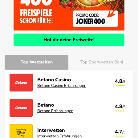
Hol dir deine Freiwette!
Top Wettseiten
Top Sportwetten Boni
Betano Casino
4.8
/5
Betano Casino Erfahrungen
Betano
4.8
/5
Betano Erfahrungen
Interwetten
4.7
/5
Interwetten Erfahrungen