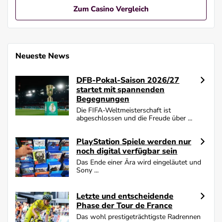
Zum Casino Vergleich
Betano Casino Bonus
4.8
/5
400% bis zu 80€
Neueste News
AGB gelten
Interwetten Bonus
DFB-Pokal-Saison 2026/27
4.7
/5
100% bis zu 100€
startet mit spannenden
Begegnungen
AGB gelten
Die FIFA-Weltmeisterschaft ist
abgeschlossen und die Freude über ...
SlotMagie Bonus
4.7
/5
50 Freispiele ohne Einzahlung
AGB gelten
PlayStation Spiele werden nur
noch digital verfügbar sein
Novoline Bonus
Das Ende einer Ära wird eingeläutet und
4.6
/5
200 % Bonus + 10 Freispiele täglich
Sony ...
AGB gelten
Letzte und entscheidende
bet-at-home Bonus
Phase der Tour de France
4.6
/5
100% bis zu 100€
Das wohl prestigeträchtigste Radrennen
AGB gelten