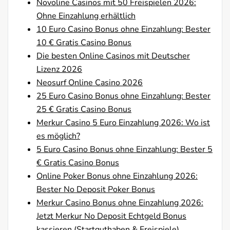
Interwetten Bonus
Novoline Casinos mit 50 Freispielen 2026:
4.7
/5
100% bis 100€ Neukundenbonus
Ohne Einzahlung erhältlich
AGB gelten
10 Euro Casino Bonus ohne Einzahlung: Bester
10 € Gratis Casino Bonus
Bwin Bonus
4.6
/5
100% bis zu 100€
Die besten Online Casinos mit Deutscher
AGB gelten
Lizenz 2026
Neosurf Online Casino 2026
25 Euro Casino Bonus ohne Einzahlung: Bester
bet-at-home Bonus
25 € Gratis Casino Bonus
500 % QUOTENBOOST + 100€
4.6
/5
Merkur Casino 5 Euro Einzahlung 2026: Wo ist
BONUS
es möglich?
AGB gelten
5 Euro Casino Bonus ohne Einzahlung: Bester 5
€ Gratis Casino Bonus
Zum Sportwetten Bonusvergleich
Online Poker Bonus ohne Einzahlung 2026:
Bester No Deposit Poker Bonus
Merkur Casino Bonus ohne Einzahlung 2026:
Jetzt Merkur No Deposit Echtgeld Bonus
kassieren (Startguthaben & Freispiele)