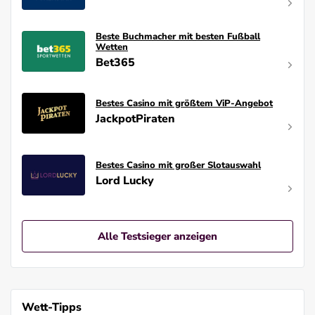
Beste Buchmacher mit besten Fußball
Wetten
Bet365
Bestes Casino mit größtem ViP-Angebot
JackpotPiraten
Bestes Casino mit großer Slotauswahl
Lord Lucky
Alle Testsieger anzeigen
Wett-Tipps