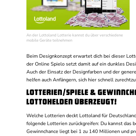
An der Lottoland Lotterie kannst du über verschiedene
mobile Geräte teilnehmen
Beim Designkonzept erwartet dich bei dieser Lotte
der Online Spielo setzt damit auf ein dunkles Des
Auch der Einsatz der Designfarben und der genere
helfen auch Anfängern, sich hier schnell zurechtzu
Lotterien/Spiele & Gewinnch
Lottohelden überzeugt!
Welche Lotterien deckt Lottoland für Deutschland
folgende Lotterien zurückgreifen: Du kannst das 
Gewinnchance liegt bei 1 zu 140 Millionen und pro