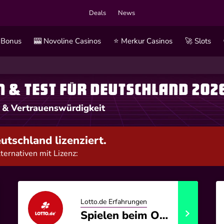
Deals
News
 Bonus
🎰 Novoline Casinos
⭐️ Merkur Casinos
🚀 Slots
🥇 Beste Spielothek finden:
🎁 Beste Boni:
🎁 Spiele & Boni:
🎁 Spiele & Boni:
Top 15 Wettboni
🎰 Beliebte Slots:
 & Test für Deutschland 202
01.
Neue Online Casinos
Casino mit Startguthaben
Novoline Spiele (Liste)
Merkur Spiele (Liste)
Betano Casino Bonus Code
Books & Bulls (Casinos, Bon
t & Vertrauenswürdigkeit
02.
Betano Bonus Code
Bester Online Casino Bonus
Casino Neukundenbonus
Novomatic Spiele (Liste)
Merkur Casino kostenlos spielen
Fruit Mania (Casinos, Bonus
eutschland lizenziert.
03.
Interwetten Bonus Code
Casino mit 1 EUR Einzahlung
Casino Bestandskundenbonus
Novoline Casino kostenlos spielen
Merkur Casino Bonus ohne Einzahlung
Monopoly Slot (Casinos, Bo
ernativen mit Lizenz:
04.
Bwin Bonus Code
Legale Online Casinos
Cashback Casino Bonus
Sofort: Novoline Casino 50 Freispiele
Merkur Spielautomaten Tricks
Book of Dead (Casinos, Bon
05.
bet-at-home Bonus Code
Online Casino Auszahlungsquote
Casino Willkommensbonus
Welches Novoline Spiel zahlt am besten?
Welches Merkur Spiel zahlt am besten?
Tizona (Casinos, Bonus, RTP
Lotto.de Erfahrungen
06.
NEO.bet Bonus Code
Online Casino Apps
Spielen beim Original