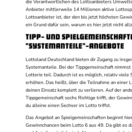
die Verantwortlichen des Lottoanbieters Umwel
Anbieter mittlerweile 14 Millionen aktive Lottosp
Lottoanbieter ist, der den bis jetzt höchsten Gew
ein Grund dafür sein, warum es hier jetzt nicht all
Tipp- und Spielgemeinschafte
"Systemanteile"-Angebote
Lottoland Deutschland bieten dir Zugang zu ins
Systemanteile. Bei der Tippgemeinschaft nimmst d
Lotterie teil. Dadurch ist es möglich, relativ vie
erhöhen. Das heißt, über die Teilnahme an einer L
deinen Einsatz komplett zu verlieren. Auf der ande
Tippgemeinschaft sechs Richtige trifft, der Gewin
du alleine einen Sechser im Lotto triffst.
Das Angebot an Spielgemeinschaften beginnt hier
Gewinnchancen beim Lotto 6 aus 49. Da gibt es 