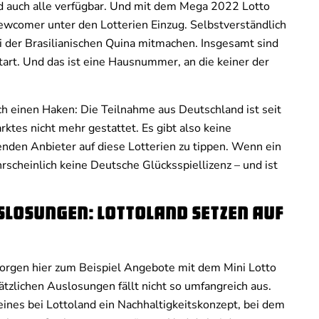
ind auch alle verfügbar. Und mit dem Mega 2022 Lotto
wcomer unter den Lotterien Einzug. Selbstverständlich
i der Brasilianischen Quina mitmachen. Insgesamt sind
tart. Und das ist eine Hausnummer, an die keiner der
ch einen Haken: Die Teilnahme aus Deutschland ist seit
tes nicht mehr gestattet. Es gibt also keine
enden Anbieter auf diese Lotterien zu tippen. Wenn ein
hrscheinlich keine Deutsche Glücksspiellizenz – und ist
losungen: Lottoland setzen auf
orgen hier zum Beispiel Angebote mit dem Mini Lotto
tzlichen Auslosungen fällt nicht so umfangreich aus.
eines bei Lottoland ein Nachhaltigkeitskonzept, bei dem