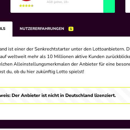
07.
Winamax Bonus Code
AGB gelten, 18+
Online Casino Schnellste Auszahlung
08.
AdmiralBet Bonus Code
Bestes Casino mit Pragmatic Slots
09.
Bet365 Bonus Code
ILS
NUTZERERFAHRUNGEN
1
Bestes Deutsches Online Casino
10.
Betway Bonus Code
Casino mit hoher Gewinnchance
and ist einer der Senkrechtstarter unter den Lottoanbietern
11.
Sportwetten.de Bonus Code
Plinko Betrugsmasche
auf weltweit mehr als 10 Millionen aktive Kunden zurückblicke
12.
WettArena Bonus Code
lchen Alleinstellungsmerkmalen der Anbieter für eine beson
st du, ob du hier zukünftig Lotto spielst!
13.
Sportingbet Bonus Code
14.
Tipwin Bonus Code
weis: Der Anbieter ist nicht in Deutschland lizenziert.
15.
DAZN BET Bonus Code
01.03.2023
 ilieva
hlecht