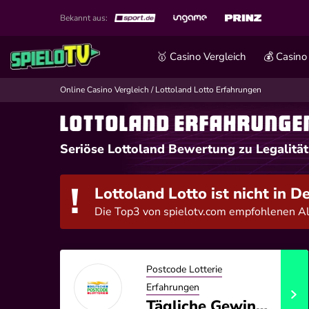
Bekannt aus:
🥇 Casino Vergleich
💰 Casino
Online Casino Vergleich
/
Lottoland Lotto Erfahrungen
Top10 Spielotheken
Top10 Spielotheken Bonus Codes
🥇 Casinos:
🥇 Casinos:
🎰 Weitere Spiele-Hersteller:
Top 15 Wettanbieter
Lottoland Erfahrungen
01.
01.
01.
Novoline Casinos mit PayPal
Merkur Casinos mit PayPal
Gamomat Online Casinos
Betano Casino Erfahrungen
Betano Casino Bonus Code
Betano Casino Erfahrungen
Seriöse Lottoland Bewertung zu Legalitä
02.
02.
02.
Interwetten Erfahrungen
Interwetten Bonus Code
Betano Erfahrungen
Novoline Casinos mit Paysafe
Merkur Casinos mit Paysafe
NetEnt Online Casinos
Lottoland Lotto ist nicht in D
03.
03.
03.
SlotMagie Erfahrungen
SlotMagie Bonus Code
Interwetten Erfahrungen
Novoline Casino Tricks
Merkur Casinos mit 5€ Einzahlung
Pragmatic Play Online Casinos
Die Top3 von spielotv.com empfohlenen Alt
04.
04.
04.
Novoline Erfahrungen
Novoline Bonus Code
Bwin Erfahrungen
Novoline Casino Apps
Neue Merkur Casinos
Neueste Spielautomaten
05.
05.
05.
bet-at-home Erfahrungen
bet-at-home Bonus Code
bet-at-home Erfahrungen
Book of Ra Deluxe Casinos
Merkur Casino Apps
Casinos & Slots mit hoher RTP
Postcode Lotterie
06.
06.
06.
Jokerstar Erfahrungen
Jokerstar Bonus Code
NEO.bet Erfahrungen
Erfahrungen
Tägliche Gewinnchance