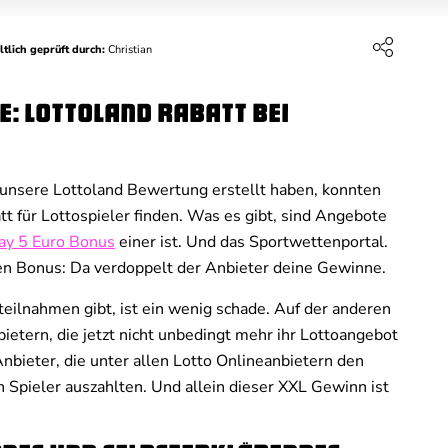
n nicht sagen positive für Lottoland gegeben meine geld
Leute"
ltlich geprüft durch:
Christian
e: Lottoland Rabatt bei
Nutzererfahrungen anzeigen
 unsere Lottoland Bewertung erstellt haben, konnten
genen Erfahrungsbericht schreiben
tt für Lottospieler finden. Was es gibt, sind Angebote
ay 5 Euro Bonus
einer ist. Und das Sportwettenportal.
nen Bonus: Da verdoppelt der Anbieter deine Gewinne.
teilnahmen gibt, ist ein wenig schade. Auf der anderen
ietern, die jetzt nicht unbedingt mehr ihr Lottoangebot
bieter, die unter allen Lotto Onlineanbietern den
 Spieler auszahlten. Und allein dieser XXL Gewinn ist