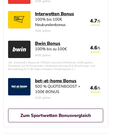
AGB gelten
Interwetten Bonus
Interwetten
4.7
/5
100% bis 100€
4.7
/5
Interwetten Erfahrungen
Neukundenbonus
AGB gelten
Bwin
4.6
Bwin Bonus
/5
4.6
Bwin Erfahrungen
/5
100% bis zu 100€
AGB gelten
18+. Suchtrisiko. Buwei.de. Offiziell Lizenziert (Whitelist). AGBs gelten.
bet-at-home
4.6
Teilnahme nur für Neukunden. Mindesteinzahlung 10 €. Einzahlungs- und
/5
Bonusbetrag 3x in 90 Tagen einsetzen. Mindestquote 1.7.
bet-at-home Erfahrungen
bet-at-home Bonus
500 % QUOTENBOOST +
4.6
/5
100€ BONUS
AGB gelten
Zum Sportwetten Bonusvergleich