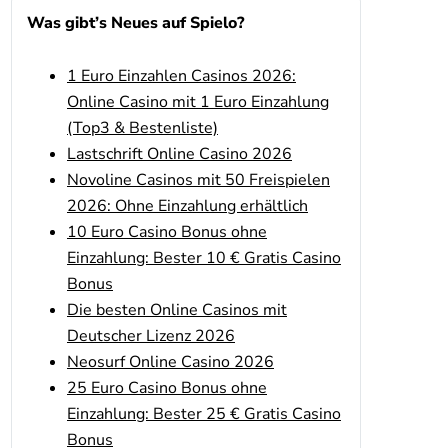
Was gibt’s Neues auf Spielo?
1 Euro Einzahlen Casinos 2026:
Online Casino mit 1 Euro Einzahlung
(Top3 & Bestenliste)
Lastschrift Online Casino 2026
Novoline Casinos mit 50 Freispielen
2026: Ohne Einzahlung erhältlich
10 Euro Casino Bonus ohne
Einzahlung: Bester 10 € Gratis Casino
Bonus
Die besten Online Casinos mit
Deutscher Lizenz 2026
Neosurf Online Casino 2026
25 Euro Casino Bonus ohne
Einzahlung: Bester 25 € Gratis Casino
Bonus