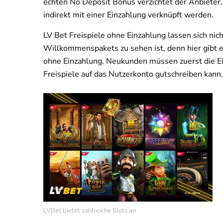
echten No Deposit Bonus verzichtet der Anbieter,
indirekt mit einer Einzahlung verknüpft werden.
LV Bet Freispiele ohne Einzahlung lassen sich nich
Willkommenspakets zu sehen ist, denn hier gibt e
ohne Einzahlung. Neukunden müssen zuerst die Ei
Freispiele auf das Nutzerkonto gutschreiben kann.
LVBet bietet zahlreiche Slots an