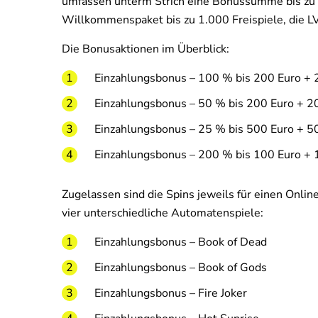
umfassen unterm Strich eine Bonussumme bis zu
Willkommenspaket bis zu 1.000 Freispiele, die LV 
Die Bonusaktionen im Überblick:
Einzahlungsbonus – 100 % bis 200 Euro + 2
Einzahlungsbonus – 50 % bis 200 Euro + 20
Einzahlungsbonus – 25 % bis 500 Euro + 50
Einzahlungsbonus – 200 % bis 100 Euro + 1
Zugelassen sind die Spins jeweils für einen Online
vier unterschiedliche Automatenspiele:
Einzahlungsbonus – Book of Dead
Einzahlungsbonus – Book of Gods
Einzahlungsbonus – Fire Joker