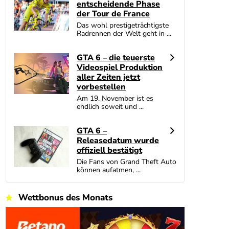
entscheidende Phase
der Tour de France
Das wohl prestigeträchtigste
Radrennen der Welt geht in ...
GTA 6 – die teuerste
Videospiel Produktion
aller Zeiten jetzt
vorbestellen
Am 19. November ist es
endlich soweit und ...
GTA 6 –
Releasedatum wurde
offiziell bestätigt
Die Fans von Grand Theft Auto
können aufatmen, ...
Wettbonus des Monats