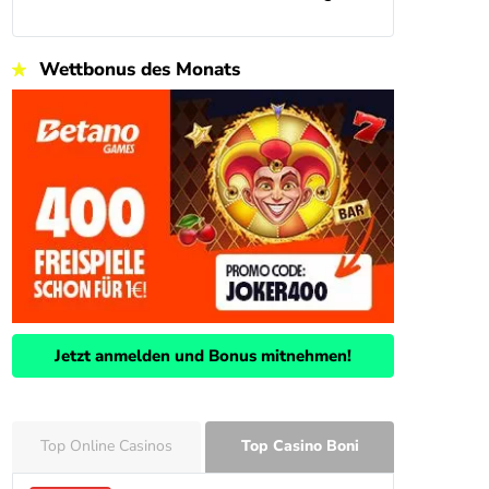
Paysafecard Online Casinos
15 EURO Casino Bonus ohne Einzahlung
Wettanbieter mit Paysafecard
Beliebte Ratgeber:
Klarna Online Casinos
20 EURO Casino Bonus ohne Einzahlung
Wettbonus des Monats
Neteller Online Casinos
25 EURO Casino Bonus ohne Einzahlung
Sportwetten Tipps (aktuell & kostenlos)
Muchbetter Online Casinos
30 EURO Casino Bonus ohne Einzahlung
Sportwetten Strategien
Skrill Online Casinos
35 EURO Casino Bonus ohne Einzahlung
Kombiwetten Strategie
Giropay Online Casinos
50 EURO Casino Bonus ohne Einzahlung
Systemwetten Strategie
Kreditkarten Online Casinos
5 EURO Gratis Casino Startguthaben
Value Bets Erfahrungen & Strategie
Online Casino auf Rechnung
Casino Startguthaben ohne Einzahlung
Surebets Erfahrungen & Strategie
Jetzt anmelden und Bonus mitnehmen!
Casino mit Banküberweisung
Unbekannte Online Casinos mit Bonus ohne Einzahlung
Top Online Casinos
Top Casino Boni