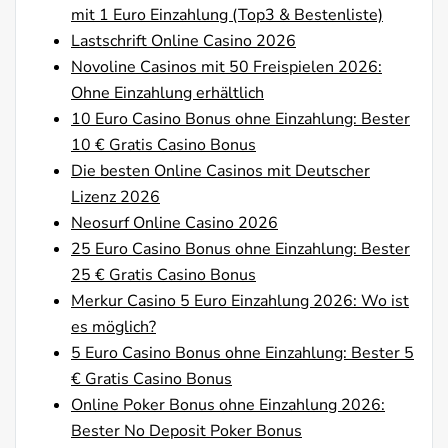
100% bis zu 80€
mit 1 Euro Einzahlung (Top3 & Bestenliste)
AGB gelten
Lastschrift Online Casino 2026
Interwetten Bonus
Novoline Casinos mit 50 Freispielen 2026:
4.7
/5
100% bis 100€ Neukundenbonus
Ohne Einzahlung erhältlich
AGB gelten
10 Euro Casino Bonus ohne Einzahlung: Bester
10 € Gratis Casino Bonus
Bwin Bonus
4.6
/5
100% bis zu 100€
Die besten Online Casinos mit Deutscher
AGB gelten
Lizenz 2026
Neosurf Online Casino 2026
25 Euro Casino Bonus ohne Einzahlung: Bester
bet-at-home Bonus
25 € Gratis Casino Bonus
500 % QUOTENBOOST + 100€
4.6
/5
Merkur Casino 5 Euro Einzahlung 2026: Wo ist
BONUS
es möglich?
AGB gelten
5 Euro Casino Bonus ohne Einzahlung: Bester 5
€ Gratis Casino Bonus
Zum Sportwetten Bonusvergleich
Online Poker Bonus ohne Einzahlung 2026:
Bester No Deposit Poker Bonus