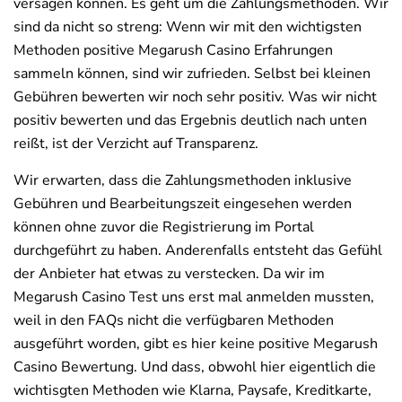
versagen können. Es geht um die Zahlungsmethoden. Wir
sind da nicht so streng: Wenn wir mit den wichtigsten
Methoden positive Megarush Casino Erfahrungen
sammeln können, sind wir zufrieden. Selbst bei kleinen
Gebühren bewerten wir noch sehr positiv. Was wir nicht
positiv bewerten und das Ergebnis deutlich nach unten
reißt, ist der Verzicht auf Transparenz.
Wir erwarten, dass die Zahlungsmethoden inklusive
Gebühren und Bearbeitungszeit eingesehen werden
können ohne zuvor die Registrierung im Portal
durchgeführt zu haben. Anderenfalls entsteht das Gefühl
der Anbieter hat etwas zu verstecken. Da wir im
Megarush Casino Test uns erst mal anmelden mussten,
weil in den FAQs nicht die verfügbaren Methoden
ausgeführt worden, gibt es hier keine positive Megarush
Casino Bewertung. Und dass, obwohl hier eigentlich die
wichtisgten Methoden wie Klarna, Paysafe, Kreditkarte,