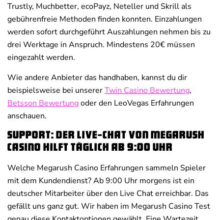
Trustly, Muchbetter, ecoPayz, Neteller und Skrill als
gebührenfreie Methoden finden konnten. Einzahlungen
werden sofort durchgeführt Auszahlungen nehmen bis zu
drei Werktage in Anspruch. Mindestens 20€ müssen
eingezahlt werden.
Wie andere Anbieter das handhaben, kannst du dir
beispielsweise bei unserer
Twin Casino Bewertung
,
Betsson Bewertung
oder den LeoVegas Erfahrungen
anschauen.
Support: Der Live-Chat von Megarush
Casino hilft täglich ab 9:00 Uhr
Welche Megarush Casino Erfahrungen sammeln Spieler
mit dem Kundendienst? Ab 9:00 Uhr morgens ist ein
deutscher Mitarbeiter über den Live Chat erreichbar. Das
gefällt uns ganz gut. Wir haben im Megarush Casino Test
genau diese Kontaktoptionen gewählt. Eine Wartezeit