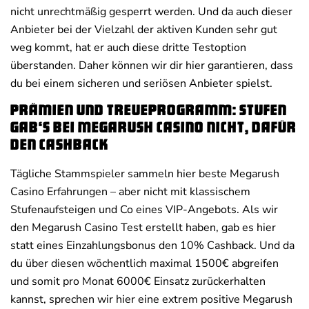
nicht unrechtmäßig gesperrt werden. Und da auch dieser
Anbieter bei der Vielzahl der aktiven Kunden sehr gut
weg kommt, hat er auch diese dritte Testoption
überstanden. Daher können wir dir hier garantieren, dass
du bei einem sicheren und seriösen Anbieter spielst.
Prämien und Treueprogramm: Stufen
gab‘s bei Megarush Casino nicht, dafür
den Cashback
Tägliche Stammspieler sammeln hier beste Megarush
Casino Erfahrungen – aber nicht mit klassischem
Stufenaufsteigen und Co eines VIP-Angebots. Als wir
den Megarush Casino Test erstellt haben, gab es hier
statt eines Einzahlungsbonus den 10% Cashback. Und da
du über diesen wöchentlich maximal 1500€ abgreifen
und somit pro Monat 6000€ Einsatz zurückerhalten
kannst, sprechen wir hier eine extrem positive Megarush