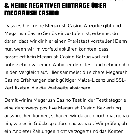
& keine negativen Einträge über
Megarush Casino
Dass es hier keine Megarush Casino Abzocke gibt und
Megarush Casino Seriös einzustufen ist, erkennst du
daran, dass wir dir hier einen Praxistest vorstellen! Denn
nur, wenn wir im Vorfeld abklären konnten, dass
garantiert kein Megarush Casino Betrug vorliegt,
unterziehen wir einen Anbieter dem Test und nehmen ihn
in den Vergleich auf. Hier sammelst du sichere Megarush
Casino Erfahrungen dank gültiger Malta-Lizenz und SSL-
Zertifikaten, die die Webseite absichern.
Damit wir im Megarush Casino Test in der Testkategorie
eine durchwegs positive Megarush Casino Bewertung
aussprechen können, schauen wir da auch noch mal genau
hin, wie es in Glücksspielforen ausschaut. Wir prüfen, ob
ein Anbieter Zahlungen nicht verzögert und das Konten