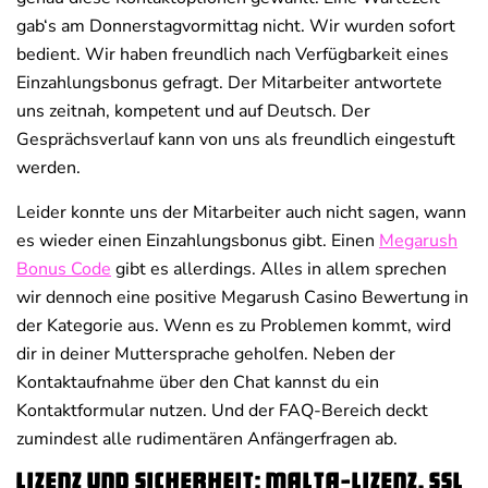
gab‘s am Donnerstagvormittag nicht. Wir wurden sofort
bedient. Wir haben freundlich nach Verfügbarkeit eines
Einzahlungsbonus gefragt. Der Mitarbeiter antwortete
uns zeitnah, kompetent und auf Deutsch. Der
Gesprächsverlauf kann von uns als freundlich eingestuft
werden.
Leider konnte uns der Mitarbeiter auch nicht sagen, wann
es wieder einen Einzahlungsbonus gibt. Einen
Megarush
Bonus Code
gibt es allerdings. Alles in allem sprechen
wir dennoch eine positive Megarush Casino Bewertung in
der Kategorie aus. Wenn es zu Problemen kommt, wird
dir in deiner Muttersprache geholfen. Neben der
Kontaktaufnahme über den Chat kannst du ein
Kontaktformular nutzen. Und der FAQ-Bereich deckt
zumindest alle rudimentären Anfängerfragen ab.
Lizenz und Sicherheit: Malta-Lizenz, SSL