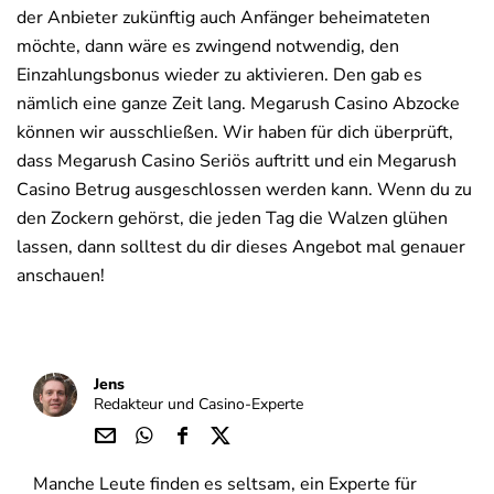
der Anbieter zukünftig auch Anfänger beheimateten
möchte, dann wäre es zwingend notwendig, den
Einzahlungsbonus wieder zu aktivieren. Den gab es
nämlich eine ganze Zeit lang. Megarush Casino Abzocke
können wir ausschließen. Wir haben für dich überprüft,
dass Megarush Casino Seriös auftritt und ein Megarush
Casino Betrug ausgeschlossen werden kann. Wenn du zu
den Zockern gehörst, die jeden Tag die Walzen glühen
lassen, dann solltest du dir dieses Angebot mal genauer
anschauen!
Jens
Redakteur und Casino-Experte
Über
Über
Über
Über
Manche Leute finden es seltsam, ein Experte für
E-
Wha
Face
Twit