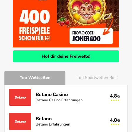
Hol dir deine Freiwette!
Top Wettseiten
Top Sportwetten Boni
Betano Casino
4.8
/5
Betano Casino Erfahrungen
Betano
4.8
/5
Betano Erfahrungen