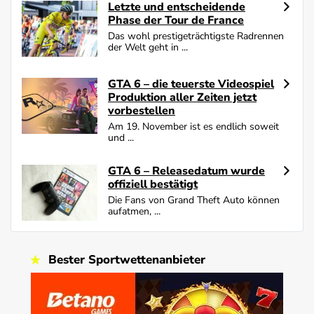
Letzte und entscheidende
bet-at-home Bonus
Phase der Tour de France
4.6
/5
100% bis zu 100€
Das wohl prestigeträchtigste Radrennen
AGB gelten
der Welt geht in ...
Zum Casino Bonus Vergleich
GTA 6 – die teuerste Videospiel
Produktion aller Zeiten jetzt
vorbestellen
Am 19. November ist es endlich soweit
und ...
GTA 6 – Releasedatum wurde
offiziell bestätigt
Die Fans von Grand Theft Auto können
aufatmen, ...
Bester Sportwettenanbieter