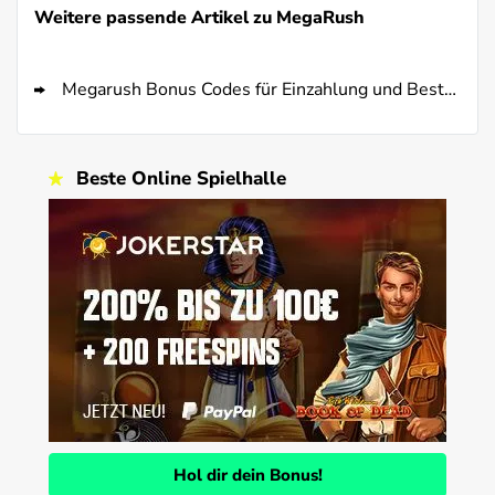
Weitere passende Artikel zu MegaRush
Megarush Bonus Codes für Einzahlung und Bestandskunden 2026
Beste Online Spielhalle
Hol dir dein Bonus!