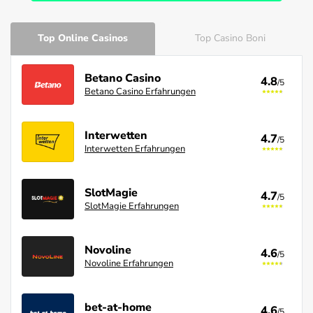
Top Online Casinos
Top Casino Boni
Betano Casino
4.8
/5
Betano Casino Erfahrungen
Interwetten
4.7
/5
Interwetten Erfahrungen
SlotMagie
4.7
/5
SlotMagie Erfahrungen
Novoline
4.6
/5
Novoline Erfahrungen
bet-at-home
4.6
/5