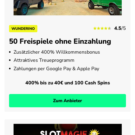
4.5
/5
WUNDERINO
50 Freispiele ohne Einzahlung
Zusätzlicher 400% Willkommensbonus
Attraktives Treueprogramm
Zahlungen per Google Pay & Apple Pay
400% bis zu 40€ und 100 Cash Spins
Zum Anbieter