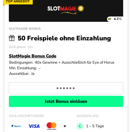
TOP ANGEBOT
4.7
/5
SLOTMAGIE BONUS
50 Freispiele ohne Einzahlung
AGB gelten, 18+
SlotMagie Bonus Code
Bedingungen:
40x Gewinne + Ausschließlich für Eye of Horus
Min. Einzahlung:
–
Auszahlbar:
Ja
Jetzt Bonus einlösen
ZAHLUNGSMETHODEN
AUSZAHLUNG
+
1 – 5 Tage