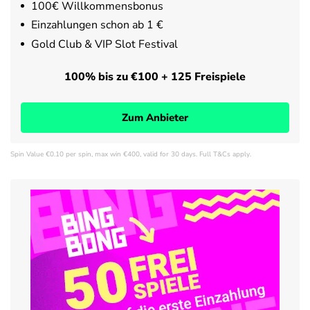
100€ Willkommensbonus
Einzahlungen schon ab 1 €
Gold Club & VIP Slot Festival
100% bis zu €100 + 125 Freispiele
Zum Anbieter
Spin Value €0.10 per spin, max win €400, valid for 30 days. Full T&Cs apply.