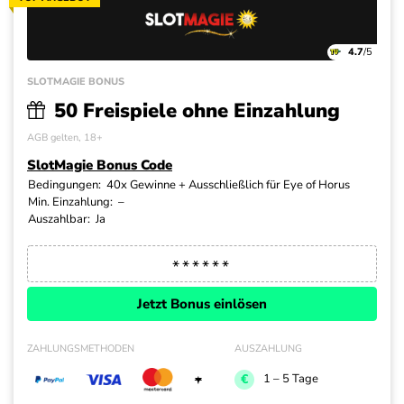
4.7
/5
SLOTMAGIE BONUS
50 Freispiele ohne Einzahlung
AGB gelten, 18+
SlotMagie Bonus Code
Bedingungen:
40x Gewinne + Ausschließlich für Eye of Horus
Min. Einzahlung:
–
Auszahlbar:
Ja
Jetzt Bonus einlösen
ZAHLUNGSMETHODEN
AUSZAHLUNG
+
1 – 5 Tage