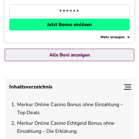
Jetzt Bonus einlösen
Mehr anzeigen
Alle Boni anzeigen
Inhaltsverzeichnis
Merkur Online Casino Bonus ohne Einzahlung –
Top Deals
Merkur Online Casino Echtgeld Bonus ohne
Einzahlung – Die Erklärung