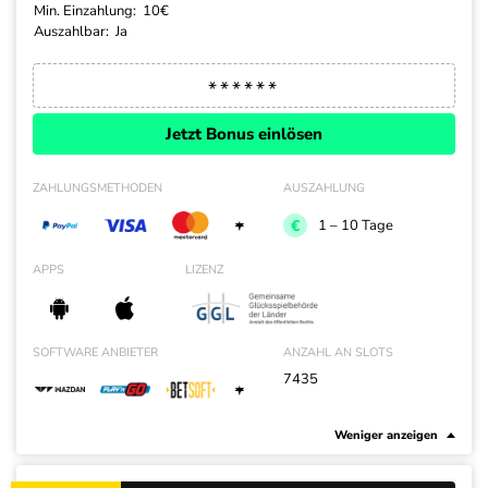
Min. Einzahlung:
10€
Auszahlbar:
Ja
Jetzt Bonus einlösen
ZAHLUNGSMETHODEN
AUSZAHLUNG
+
1 – 10 Tage
APPS
LIZENZ
SOFTWARE ANBIETER
ANZAHL AN SLOTS
7435
+
Weniger anzeigen