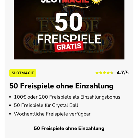
4.7
/5
SLOTMAGIE
50 Freispiele ohne Einzahlung
100€ oder 200 Freispiele als Einzahlungsbonus
50 Freispiele für Crystal Ball
Wöchentliche Freispiele verfügbar
50 Freispiele ohne Einzahlung