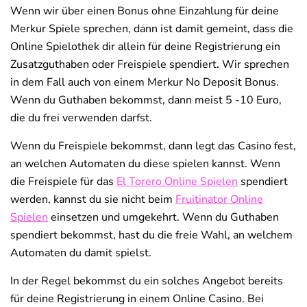
Wenn wir über einen Bonus ohne Einzahlung für deine
Merkur Spiele sprechen, dann ist damit gemeint, dass die
Online Spielothek dir allein für deine Registrierung ein
Zusatzguthaben oder Freispiele spendiert. Wir sprechen
in dem Fall auch von einem Merkur No Deposit Bonus.
Wenn du Guthaben bekommst, dann meist 5 -10 Euro,
die du frei verwenden darfst.
Wenn du Freispiele bekommst, dann legt das Casino fest,
an welchen Automaten du diese spielen kannst. Wenn
die Freispiele für das
El Torero Online Spielen
spendiert
werden, kannst du sie nicht beim
Fruitinator Online
Spielen
einsetzen und umgekehrt. Wenn du Guthaben
spendiert bekommst, hast du die freie Wahl, an welchem
Automaten du damit spielst.
In der Regel bekommst du ein solches Angebot bereits
für deine Registrierung in einem Online Casino. Bei