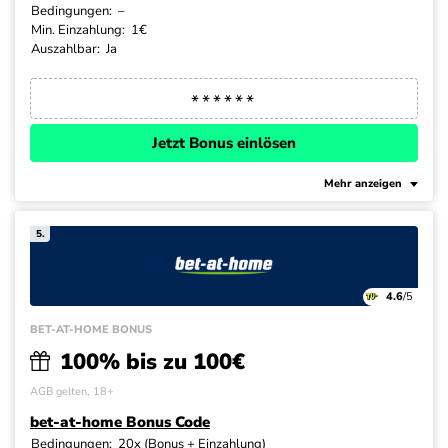
Bedingungen:
–
Min. Einzahlung:
1€
Auszahlbar:
Ja
Jetzt Bonus einlösen
Mehr anzeigen
5.
4.6
/5
BET-AT-HOME BONUS
100% bis zu 100€
AGB gelten, 18+
bet-at-home Bonus Code
Bedingungen:
20x (Bonus + Einzahlung)