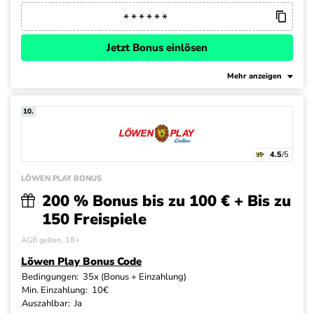
Jetzt Bonus einlösen
Mehr anzeigen
10.
4.5
/5
LÖWEN PLAY BONUS
200 % Bonus bis zu 100 € + Bis zu
150 Freispiele
AGB gelten, 18+
Löwen Play Bonus Code
Bedingungen:
35x (Bonus + Einzahlung)
Min. Einzahlung:
10€
Auszahlbar:
Ja