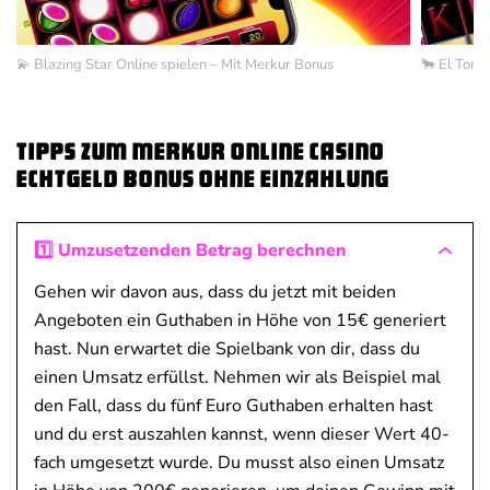
💫 Blazing Star Online spielen – Mit Merkur Bonus
🐂 El Tore
Tipps zum Merkur Online Casino
Echtgeld Bonus ohne Einzahlung
1️⃣ Umzusetzenden Betrag berechnen
Gehen wir davon aus, dass du jetzt mit beiden
Angeboten ein Guthaben in Höhe von 15€ generiert
hast. Nun erwartet die Spielbank von dir, dass du
einen Umsatz erfüllst. Nehmen wir als Beispiel mal
den Fall, dass du fünf Euro Guthaben erhalten hast
und du erst auszahlen kannst, wenn dieser Wert 40-
fach umgesetzt wurde. Du musst also einen Umsatz