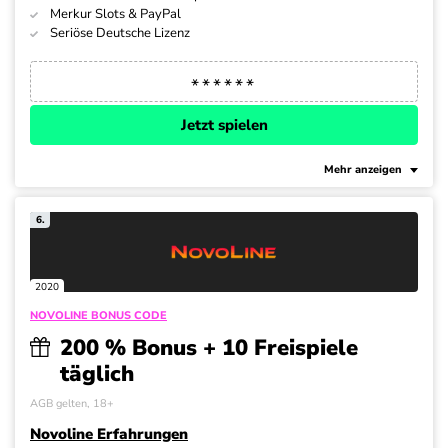
Merkur Slots & PayPal
Seriöse Deutsche Lizenz
Jetzt spielen
Mehr anzeigen
6.
2020
NOVOLINE BONUS CODE
200 % Bonus + 10 Freispiele
täglich
AGB gelten, 18+
Novoline Erfahrungen