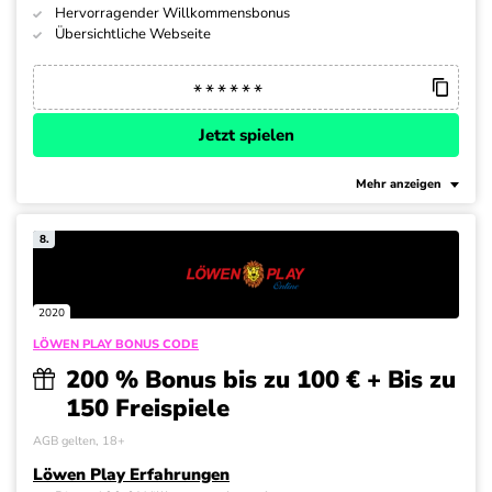
Hervorragender Willkommensbonus
Übersichtliche Webseite
Jetzt spielen
Mehr anzeigen
8.
2020
LÖWEN PLAY BONUS CODE
200 % Bonus bis zu 100 € + Bis zu
150 Freispiele
AGB gelten, 18+
Löwen Play Erfahrungen