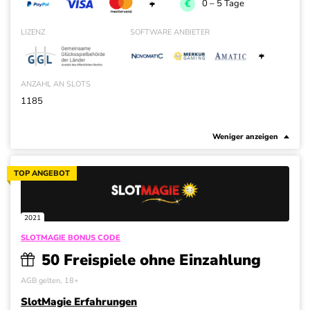
+
0 – 5 Tage
LIZENZ
SOFTWARE ANBIETER
+
ANZAHL AN SLOTS
1185
Weniger anzeigen
TOP ANGEBOT
2021
SLOTMAGIE BONUS CODE
50 Freispiele ohne Einzahlung
AGB gelten, 18+
SlotMagie Erfahrungen