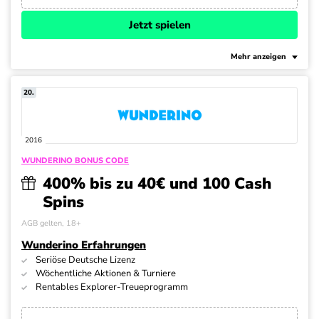
Jetzt spielen
Mehr anzeigen
20.
2016
WUNDERINO BONUS CODE
400% bis zu 40€ und 100 Cash
Spins
AGB gelten, 18+
Wunderino Erfahrungen
Seriöse Deutsche Lizenz
Wöchentliche Aktionen & Turniere
Rentables Explorer-Treueprogramm