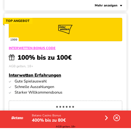
Mehr anzeigen
TOP ANGEBOT
1999
INTERWETTEN BONUS CODE
100% bis zu 100€
AGB gelten, 18+
Interwetten Erfahrungen
Gute Spielauswahl
Schnelle Auszahlungen
Starker Willkommensbonus
Betano Casino Bonus
Jetzt spielen
400% bis zu 80€
AGB gelten, 18+