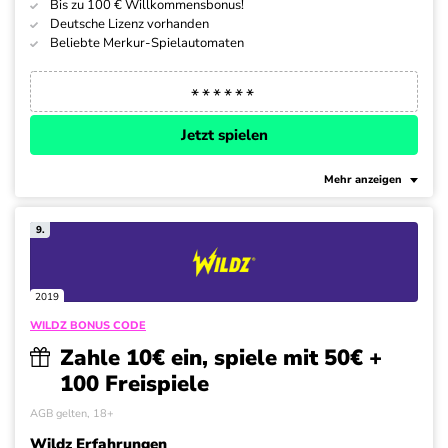
Bis zu 100 € Willkommensbonus!
Deutsche Lizenz vorhanden
Beliebte Merkur-Spielautomaten
Jetzt spielen
Mehr anzeigen
9.
2019
WILDZ BONUS CODE
Zahle 10€ ein, spiele mit 50€ +
100 Freispiele
AGB gelten, 18+
Wildz Erfahrungen