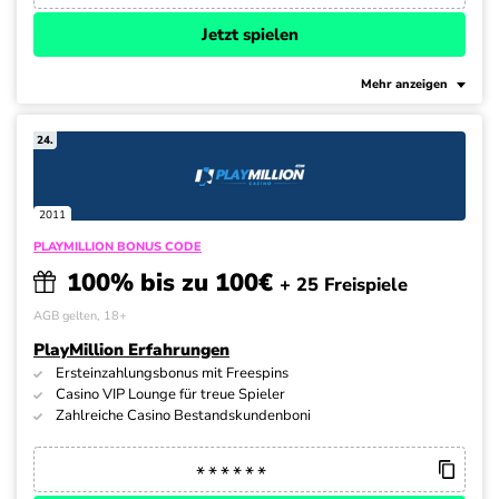
Jetzt spielen
Mehr anzeigen
24.
2011
PLAYMILLION BONUS CODE
100% bis zu 100€
+ 25 Freispiele
AGB gelten, 18+
PlayMillion Erfahrungen
Ersteinzahlungsbonus mit Freespins
Casino VIP Lounge für treue Spieler
Zahlreiche Casino Bestandskundenboni