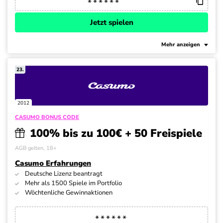
Jetzt spielen
Mehr anzeigen
23.
2012
CASUMO BONUS CODE
100% bis zu 100€ + 50 Freispiele
AGB gelten, 18+
Casumo Erfahrungen
Deutsche Lizenz beantragt
Mehr als 1500 Spiele im Portfolio
Wöchtenliche Gewinnaktionen