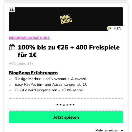
18.
4.3
/5
BINGBONG BONUS CODE
100% bis zu €25 + 400 Freispiele
für 1€
AGB gelten, 18+
BingBong Erfahrungen
Riesige Merkur- und Novomatic-Auswahl
Easy PayPal Ein- und Auszahlungen ab 1€
GlüStV wird eingehalten – 100% seriös!
Jetzt spielen
Mehr anzeigen