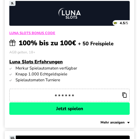
9.
4.5
/5
LUNA SLOTS BONUS CODE
100% bis zu 100€
+ 50 Freispiele
AGB gelten, 18+
Luna Slots Erfahrungen
Merkur Spielautomaten verfügbar
Knapp 1.000 Echtgeldspiele
Spielautomaten Turniere
Jetzt spielen
Mehr anzeigen
10.