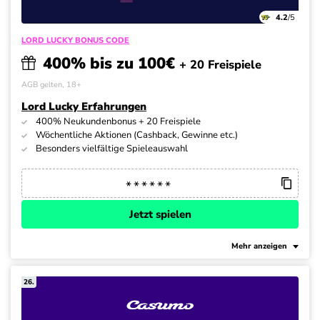
4.2
/5
LORD LUCKY BONUS CODE
400% bis zu 100€
+ 20 Freispiele
AGB gelten, 18+
Lord Lucky Erfahrungen
400% Neukundenbonus + 20 Freispiele
Wöchentliche Aktionen (Cashback, Gewinne etc.)
Besonders vielfältige Spieleauswahl
Jetzt spielen
Mehr anzeigen
26.