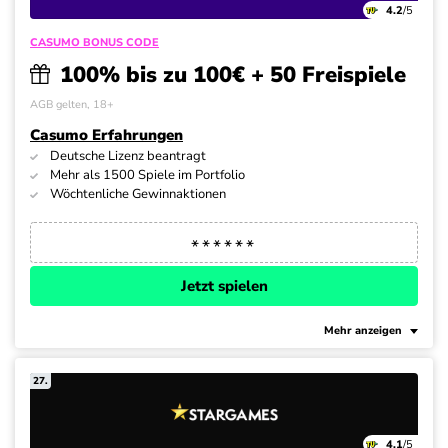
4.2
/5
CASUMO BONUS CODE
100% bis zu 100€ + 50 Freispiele
AGB gelten, 18+
Casumo Erfahrungen
Deutsche Lizenz beantragt
Mehr als 1500 Spiele im Portfolio
Wöchtenliche Gewinnaktionen
Jetzt spielen
Mehr anzeigen
27.
4.1
/5