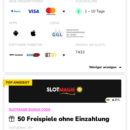
ZAHLUNGSMETHODEN
AUSZAHLUNG
+
1 – 10 Tage
APPS
LIZENZ
SOFTWARE ANBIETER
ANZAHL AN SLOTS
7432
+
Weniger anzeigen
TOP ANGEBOT
4.7
/5
SLOTMAGIE BONUS CODE
50 Freispiele ohne Einzahlung
AGB gelten, 18+