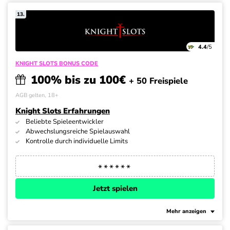
13.
4.4
/5
KNIGHT SLOTS BONUS CODE
100% bis zu 100€
+ 50 Freispiele
AGB gelten, 18+
Knight Slots Erfahrungen
Beliebte Spieleentwickler
Abwechslungsreiche Spielauswahl
Kontrolle durch individuelle Limits
Jetzt spielen
Mehr anzeigen