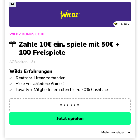
14.
4.4
/5
WILDZ BONUS CODE
Zahle 10€ ein, spiele mit 50€ +
100 Freispiele
AGB gelten, 18+
Wildz Erfahrungen
Deutsche Lizenz vorhanden
Viele verschiedene Games!
Loyalty + Mitglieder erhalten bis zu 20% Cashback
Jetzt spielen
Mehr anzeigen