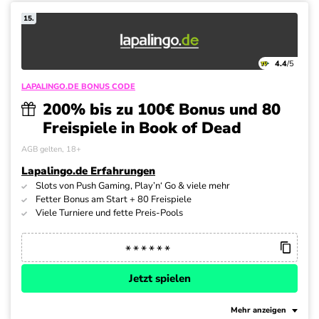
15.
4.4
/5
LAPALINGO.DE BONUS CODE
200% bis zu 100€ Bonus und 80
Freispiele in Book of Dead
AGB gelten, 18+
Lapalingo.de Erfahrungen
Slots von Push Gaming, Play’n‘ Go & viele mehr
Fetter Bonus am Start + 80 Freispiele
Viele Turniere und fette Preis-Pools
Jetzt spielen
Mehr anzeigen