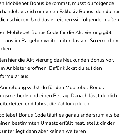
lten Mobilebet Bonus bekommst, musst du folgende
h handelt es sich um einen Exklusiv Bonus, den du nur
ich schicken. Und das erreichen wir folgendermaßen:
inen Mobilebet Bonus Code für die Aktivierung gibt,
uttons im Ratgeber weiterleiten lassen. So erreichen
icken.
llen hier die Aktivierung des Neukunden Bonus vor.
m Anbieter eröffnen. Dafür klickst du auf den
eformular aus
er Anmeldung willst du für den Mobilebet Bonus
lungsmethode und einen Betrag. Danach lässt du dich
iterleiten und führst die Zahlung durch.
bilebet Bonus Code läuft es genau andersrum als bei
nen bestimmten Umsatz erfüllt hast, stellt dir der
unterliegt dann aber keinen weiteren