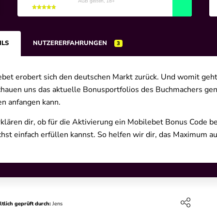
AGB gelten, 18+
07.
Winamax Bonus Code
Online Casino Schnellste Auszahlung
08.
AdmiralBet Bonus Code
Bestes Casino mit Pragmatic Slots
09.
Bet365 Bonus Code
ILS
NUTZERERFAHRUNGEN
3
Bestes Deutsches Online Casino
10.
Betway Bonus Code
Casino mit hoher Gewinnchance
bet erobert sich den deutschen Markt zurück. Und womit geh
11.
Sportwetten.de Bonus Code
chauen uns das aktuelle Bonusportfolios des Buchmachers ge
Plinko Betrugsmasche
en anfangen kann.
12.
WettArena Bonus Code
klären dir, ob für die Aktivierung ein Mobilebet Bonus Code 
13.
Sportingbet Bonus Code
hst einfach erfüllen kannst. So helfen wir dir, das Maximum
14.
Tipwin Bonus Code
03.10.2022
ofCards
15.
DAZN BET Bonus Code
ni wäre gut
t den klassischen 100 % Bonus bis 100 Euro und immer
er super Quoten - find ich gut"
ltlich geprüft durch:
Jens