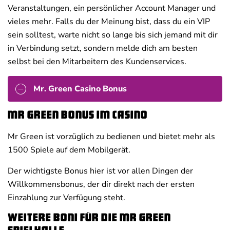
Veranstaltungen, ein persönlicher Account Manager und
vieles mehr. Falls du der Meinung bist, dass du ein VIP
sein solltest, warte nicht so lange bis sich jemand mit dir
in Verbindung setzt, sondern melde dich am besten
selbst bei den Mitarbeitern des Kundenservices.
Mr. Green Casino Bonus
Mr Green Bonus im Casino
Mr Green ist vorzüglich zu bedienen und bietet mehr als
1500 Spiele auf dem Mobilgerät.
Der wichtigste Bonus hier ist vor allen Dingen der
Willkommensbonus, der dir direkt nach der ersten
Einzahlung zur Verfügung steht.
Weitere Boni für die Mr Green