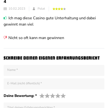
4
10.02.2023
Polat
Ich mag diese Casino gute Unterhaltung und dabei
gewinnt man viel
Nicht so oft kann man gewinnen
Schreibe deinen eigenen Erfahrungsbericht
Name
*
E-Mail (nicht öffentlich)
*
Deine Bewertung:
*
Titel deines Erfahrungsberichtes
*