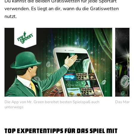
Du kannst die beiden Gratiswetten für jede Sportart
verwenden. Es liegt an dir, wann du die Gratiswetten
nutzt.
Die App von Mr. Green bereitet besten Spielspaß auch
Das Marken
unterwegs
Top Expertentipps für das Spiel mit