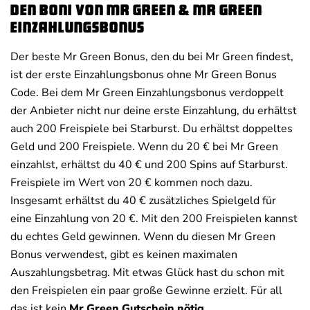
den Boni von Mr Green & Mr Green
Einzahlungsbonus
Der beste Mr Green Bonus, den du bei Mr Green findest,
ist der erste Einzahlungsbonus ohne Mr Green Bonus
Code. Bei dem Mr Green Einzahlungsbonus verdoppelt
der Anbieter nicht nur deine erste Einzahlung, du erhältst
auch 200 Freispiele bei Starburst. Du erhältst doppeltes
Geld und 200 Freispiele. Wenn du 20 € bei Mr Green
einzahlst, erhältst du 40 € und 200 Spins auf Starburst.
Freispiele im Wert von 20 € kommen noch dazu.
Insgesamt erhältst du 40 € zusätzliches Spielgeld für
eine Einzahlung von 20 €. Mit den 200 Freispielen kannst
du echtes Geld gewinnen. Wenn du diesen Mr Green
Bonus verwendest, gibt es keinen maximalen
Auszahlungsbetrag. Mit etwas Glück hast du schon mit
den Freispielen ein paar große Gewinne erzielt. Für all
das ist kein
Mr Green Gutschein nötig.