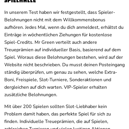
Spielhalle
In unserem Test haben wir festgestellt, dass Spieler-
Belohnungen nicht mit dem Willkommensbonus
aufhören. Jedes Mal, wenn du dich anmeldest, erhältst du
Einträge in wöchentlichen Ziehungen für kostenlose
Spiel-Credits. Mr Green verteilt auch andere
Treueprämien auf individueller Basis, basierend auf dem
Spiel. Woraus diese Belohnungen bestehen, wird auf der
Website nicht beschrieben. Du musst deinen Posteingang
ständig überprüfen, um genau zu sehen, welche Extra-
Boni, Freispiele, Slot-Turniere, Sonderaktionen und
dergleichen auf dich warten. VIP-Spieler erhalten
zusätzliche Belohnungen.
Mit über 200 Spielen sollten Slot-Liebhaber kein
Problem damit haben, das perfekte Spiel für sich zu
finden. Individuelle Treueprämien, die auf Spielen,