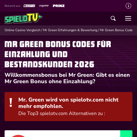
Bekannt aus:
Über spieloTV
Wie wir bewerten
Online Casino Vergleich
/
Mr Green Erfahrungen & Bewertung
/
Mr Green Bonus Code & 
Die SpieloTV Crew
Mr Green Bonus Codes für
Datenschutzerklärung
Einzahlung und
Haftungsausschluss für Inhalte
Bestandskunden 2026
Willkommensbonus bei Mr Green: Gibt es einen
Affiliate Disclaimer
Mr Green Bonus ohne Einzahlung?
Schreiber gesucht
Kontakt mit spieloTV
Mr. Green wird von spielotv.com nicht
mehr empfohlen.
Spielsucht Hilfe
Die Top3 spielotv.com Alternativen zu :