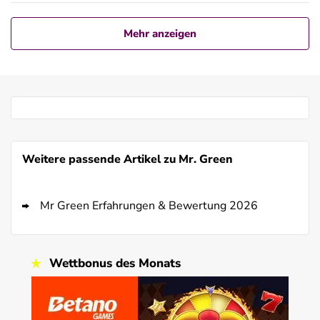
Mehr anzeigen
Weitere passende Artikel zu Mr. Green
Mr Green Erfahrungen & Bewertung 2026
Wettbonus des Monats