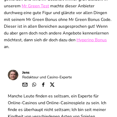
unserem
Mr Green Test
machte dieser Anbieter
durchweg eine gute Figur und glänzte vor allen Dingen
mit seinem Mr Green Bonus ohne Mr Green Bonus Code.
Dieser ist in allen Bereichen ausgesprochen gut! Wenn
du aber gern doch noch andere Angebote kennenlernen
möchtest, dann sieh dir doch dazu den
Hyperino Bonus
an.
Jens
Redakteur und Casino-Experte
Über
Über
Über
Über
Manche Leute finden es seltsam, ein Experte für
E-
Wha
Face
Twit
Mail
tsap
boo
ter
Online-Casinos und Online-Casinospiele zu sein. Ich
teile
p
k
teile
finde es überhaupt nicht seltsam; Ich bin seit meiner
n
teile
teile
n
n
n
Kindheit von verschiedenen Arten von Spielen