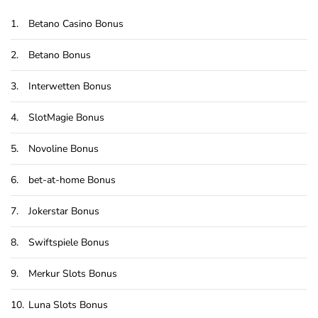
1.
Betano Casino Bonus
2.
Betano Bonus
3.
Interwetten Bonus
4.
SlotMagie Bonus
5.
Novoline Bonus
6.
bet-at-home Bonus
7.
Jokerstar Bonus
8.
Swiftspiele Bonus
9.
Merkur Slots Bonus
10.
Luna Slots Bonus