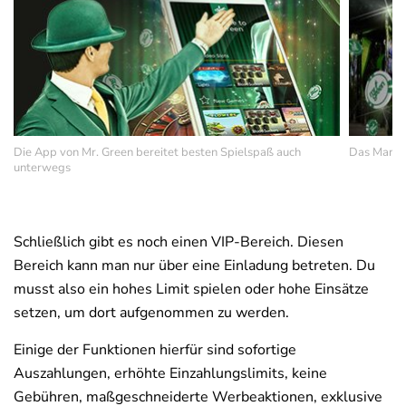
Die App von Mr. Green bereitet besten Spielspaß auch
Das Marken
unterwegs
Schließlich gibt es noch einen VIP-Bereich. Diesen
Bereich kann man nur über eine Einladung betreten. Du
musst also ein hohes Limit spielen oder hohe Einsätze
setzen, um dort aufgenommen zu werden.
Einige der Funktionen hierfür sind sofortige
Auszahlungen, erhöhte Einzahlungslimits, keine
Gebühren, maßgeschneiderte Werbeaktionen, exklusive