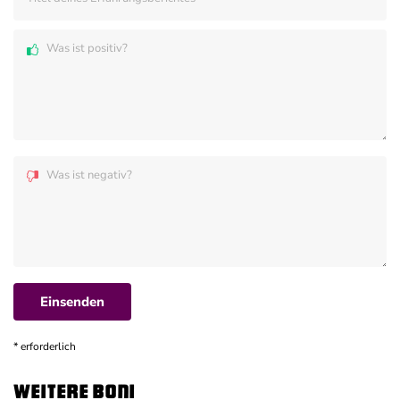
Was ist positiv?
Was ist negativ?
* erforderlich
Weitere Boni