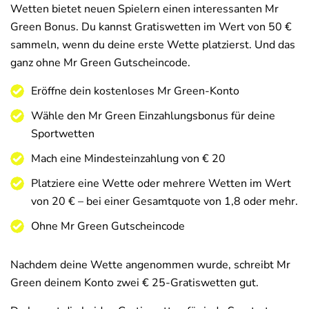
Wetten bietet neuen Spielern einen interessanten Mr
Green Bonus. Du kannst Gratiswetten im Wert von 50 €
sammeln, wenn du deine erste Wette platzierst. Und das
ganz ohne Mr Green Gutscheincode.
Eröffne dein kostenloses Mr Green-Konto
Wähle den Mr Green Einzahlungsbonus für deine
Sportwetten
Mach eine Mindesteinzahlung von € 20
Platziere eine Wette oder mehrere Wetten im Wert
von 20 € – bei einer Gesamtquote von 1,8 oder mehr.
Ohne Mr Green Gutscheincode
Nachdem deine Wette angenommen wurde, schreibt Mr
Green deinem Konto zwei € 25-Gratiswetten gut.