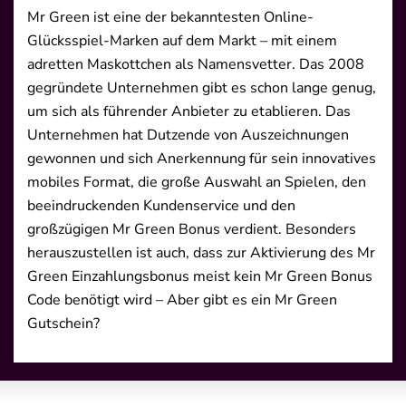
Mr Green ist eine der bekanntesten Online-
Glücksspiel-Marken auf dem Markt – mit einem
adretten Maskottchen als Namensvetter. Das 2008
gegründete Unternehmen gibt es schon lange genug,
um sich als führender Anbieter zu etablieren. Das
Unternehmen hat Dutzende von Auszeichnungen
gewonnen und sich Anerkennung für sein innovatives
mobiles Format, die große Auswahl an Spielen, den
beeindruckenden Kundenservice und den
großzügigen Mr Green Bonus verdient. Besonders
herauszustellen ist auch, dass zur Aktivierung des Mr
Green Einzahlungsbonus meist kein Mr Green Bonus
Code benötigt wird – Aber gibt es ein Mr Green
Gutschein?
10.02.2023
Polat
4