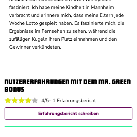
fasziniert. Ich habe meine Kindheit in Mannheim
verbracht und erinnere mich, dass meine Eltern jede
Woche Lotto gespielt haben. Es faszinierte mich, die
Ergebnisse im Fernsehen zu sehen, während die
zufälligen Kugeln ihren Platz einnahmen und den
Gewinner verkündeten.
Nutzererfahrungen mit dem Mr. Green
Bonus
4/5
– 1 Erfahrungsbericht
Erfahrungsbericht schreiben