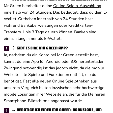
Mr Green bearbeitet deine
Online Spielo-Auszahlung
innerhalb von 24 Stunden. Das bedeutet, dass du dein E-
Wallet-Guthaben innerhalb von 24 Stunden hast
während Banküberweisungen oder Kreditkarten-
Transfers 1 bis 3 Tage dauern können. Banken sind
einfach langsamer als E-Wallets.
📱 Gibt es eine Mr Green App?
Ja, nachdem du ein Konto bei Mr Green erstellt hast,
kannst du eine App für Android oder iOS herunterladen.
Zwingend notwendig ist das jedoch nicht, da die mobile
Website alle Spiele und Funktionen enthält, die du
benötigst. Fast alle
neuen Online Spielotheken
aus
unserem Vergleich bieten inzwischen sehr hochwertige
mobile Lösungen ihrer Website an, die für die kleineren
Smartphone-Bildschirme angepasst wurde.
🍳 Benötige ich einen Mr Green-Bonuscode, um