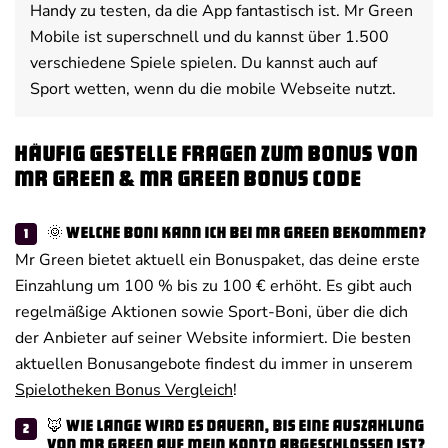
Handy zu testen, da die App fantastisch ist. Mr Green
Mobile ist superschnell und du kannst über 1.500
verschiedene Spiele spielen. Du kannst auch auf
Sport wetten, wenn du die mobile Webseite nutzt.
Häufig gestelle Fragen zum Bonus von
Mr Green & Mr Green Bonus Code
🌞 Welche Boni kann ich bei Mr Green bekommen?
Mr Green bietet aktuell ein Bonuspaket, das deine erste
Einzahlung um 100 % bis zu 100 € erhöht. Es gibt auch
regelmäßige Aktionen sowie Sport-Boni, über die dich
der Anbieter auf seiner Website informiert. Die besten
aktuellen Bonusangebote findest du immer in unserem
Spielotheken Bonus Vergleich
!
🦊 Wie lange wird es dauern, bis eine Auszahlung
von Mr Green auf mein Konto abgeschlossen ist?