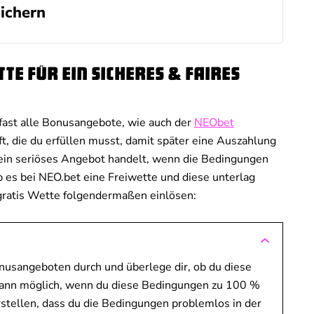
ichern
te für ein sicheres & faires
fast alle Bonusangebote, wie auch der
NEObet
, die du erfüllen musst, damit später eine Auszahlung
 ein seriöses Angebot handelt, wenn die Bedingungen
ab es bei NEO.bet eine Freiwette und diese unterlag
gratis Wette folgendermaßen einlösen:
usangeboten durch und überlege dir, ob du diese
 dann möglich, wenn du diese Bedingungen zu 100 %
rstellen, dass du die Bedingungen problemlos in der