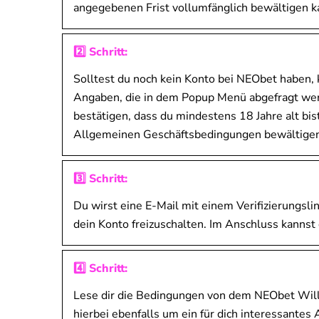
angegebenen Frist vollumfänglich bewältigen k
2️⃣ Schritt:
Solltest du noch kein Konto bei NEObet haben, k
Angaben, die in dem Popup Menü abgefragt we
bestätigen, dass du mindestens 18 Jahre alt bis
Allgemeinen Geschäftsbedingungen bewältigen
3️⃣ Schritt:
Du wirst eine E-Mail mit einem Verifizierungsli
dein Konto freizuschalten. Im Anschluss kannst
4️⃣ Schritt:
Lese dir die Bedingungen von dem NEObet Will
hierbei ebenfalls um ein für dich interessantes