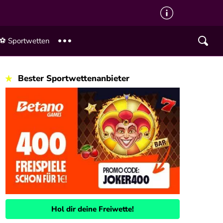
Über spieloTV
⚽ Sportwetten
Wie wir bewerten
Die SpieloTV Crew
Bester Sportwettenanbieter
💳 Zahlungen:
💎 Freispiele & No Deposit:
🎰 Top Slots:
🎰 Top Slots:
Beste Wettanbieter finden:
Datenschutzerklärung
us, RTP)
PayPal Online Casinos
50 Casino Freispiele: Jetzt sichern
Book of Ra (Casinos, Bonus, RTP)
Alles Spitze (Casinos, Bonus, RTP)
Neueste Wettanbieter 2026
Haftungsausschluss für Inhalte
, RTP)
Sofortüberweisung Online Casinos
Online Casino Bonus ohne Einzahlung
Sizzling Hot (Casinos, Bonus, RTP)
Blazing Star (Casinos, Bonus, RTP)
Sportwetten Bonus ohne Einzahlung
Affiliate Disclaimer
nus, RTP)
Apple Pay Online Casinos
Online Casino Freispiele (Top 3 Offers)
Lord of the Ocean (Casinos, Bonus, RTP)
Fruitinator (Casinos, Bonus, RTP)
Sportwetten Bonus Vergleich
Schreiber gesucht
Kontakt mit spieloTV
us, RTP)
Trustly Online Casinos
Handy Casino Bonus ohne Einzahlung
Dolphins Pearl (Casinos, Bonus, RTP)
Fishin Frenzy (Casinos, Bonus, RTP)
Sportwetten Freiwetten 2026
Spielsucht Hilfe
)
Lastschrift Online Casinos
5 EURO Casino Bonus ohne Einzahlung
Lucky Ladys Charm (Casinos, Bonus, RTP)
Ghost Slider (Casinos, Bonus, RTP)
Wettanbieter mit PayPal Sportwetten
Hol dir deine Freiwette!
Google Pay Online Casinos
10 EURO Casino Bonus ohne Einzahlung
Neue Wettanbieter mit PayPal