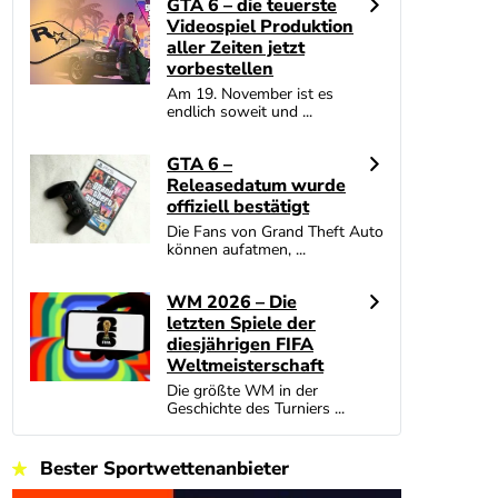
GTA 6 – die teuerste
AGB gelten
Videospiel Produktion
aller Zeiten jetzt
bet-at-home Bonus
4.6
vorbestellen
/5
100% bis zu 100€
Am 19. November ist es
AGB gelten
endlich soweit und ...
Zum Casino Bonus Vergleich
GTA 6 –
Releasedatum wurde
offiziell bestätigt
Die Fans von Grand Theft Auto
können aufatmen, ...
WM 2026 – Die
letzten Spiele der
diesjährigen FIFA
Weltmeisterschaft
Die größte WM in der
Geschichte des Turniers ...
Bester Sportwettenanbieter