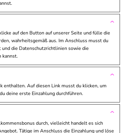
annst.
licke auf den Button auf unserer Seite und fülle die
rden, wahrheitsgemäß aus. Im Anschluss musst du
t und die Datenschutzrichtlinien sowie die
 kannst.
nk enthalten. Auf diesen Link musst du klicken, um
 du deine erste Einzahlung durchführen.
kommensbonus durch, vielleicht handelt es sich
 Angebot. Tätige im Anschluss die Einzahlung und löse