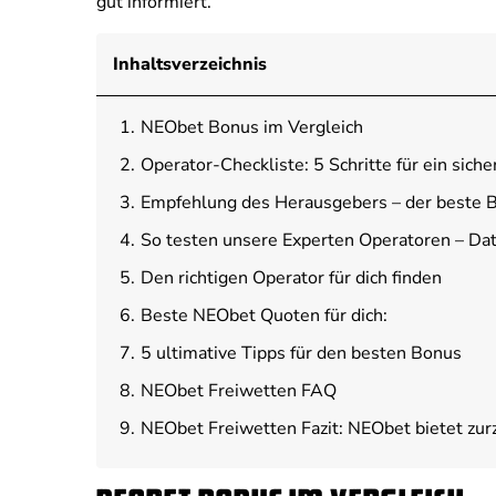
gut informiert.
07.
07.
07.
Swiftspiele Erfahrungen
Swiftspiele Bonus Code
Winamax Erfahrungen
08.
08.
08.
Merkur Slots Erfahrungen
Merkur Slots Bonus Code
AdmiralBet Erfahrungen
Inhaltsverzeichnis
09.
09.
09.
Luna Slots Erfahrungen
Luna Slots Bonus Code
Bet365 Erfahrungen
NEObet Bonus im Vergleich
10.
10.
10.
Löwen Play Erfahrungen
Löwen Play Bonus Code
Betway Erfahrungen
Operator-Checkliste: 5 Schritte für ein siche
11.
11.
11.
Bwin Casino Erfahrungen
Bwin Casino Bonus Code
Sportwetten.de Erfahrungen
Empfehlung des Herausgebers – der beste B
12.
12.
12.
LuckyLouis Erfahrungen
LuckyLouis Bonus Code
WettArena Erfahrungen
So testen unsere Experten Operatoren – Dat
Den richtigen Operator für dich finden
13.
13.
13.
Wunderino Erfahrungen
Wunderino Bonus Code
Sportingbet Erfahrungen
Beste NEObet Quoten für dich:
14.
14.
14.
Knight Slots Erfahrungen
Knight Slots Bonus Code
Tipwin Erfahrungen
5 ultimative Tipps für den besten Bonus
15.
15.
15.
Wildz Erfahrungen
Wildz Bonus Code
DAZN BET Erfahrungen
NEObet Freiwetten FAQ
NEObet Freiwetten Fazit: NEObet bietet zurz