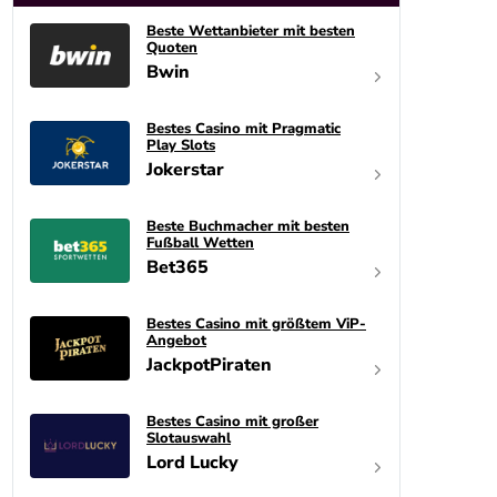
Beste Wettanbieter mit besten
Betano Bonus
Quoten
4.8
/5
100% bis zu 80€
Bwin
AGB gelten
Bestes Casino mit Pragmatic
Interwetten Bonus
Play Slots
100% bis 100€
4.7
/5
Jokerstar
Neukundenbonus
AGB gelten
Beste Buchmacher mit besten
Bwin Bonus
Fußball Wetten
4.6
/5
100% bis zu 100€
Bet365
AGB gelten
Bestes Casino mit größtem ViP-
Angebot
JackpotPiraten
bet-at-home Bonus
500 % QUOTENBOOST +
4.6
/5
100€ BONUS
Bestes Casino mit großer
Slotauswahl
AGB gelten
Lord Lucky