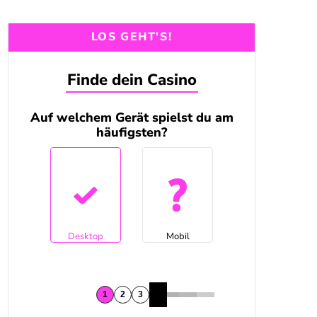
Paysafecard Online Casinos
15 EURO Casino Bonus ohne Einzahlung
Wettanbieter mit Paysafecard
LOS GEHT'S!
Beliebte Ratgeber:
Klarna Online Casinos
20 EURO Casino Bonus ohne Einzahlung
Neteller Online Casinos
25 EURO Casino Bonus ohne Einzahlung
Sportwetten Tipps (aktuell & kostenlos)
Finde dein Casino
Muchbetter Online Casinos
30 EURO Casino Bonus ohne Einzahlung
Sportwetten Strategien
Auf welchem Gerät spielst du am
Möchte
häufigsten?
Skrill Online Casinos
35 EURO Casino Bonus ohne Einzahlung
Kombiwetten Strategie
Giropay Online Casinos
50 EURO Casino Bonus ohne Einzahlung
Systemwetten Strategie
Kreditkarten Online Casinos
5 EURO Gratis Casino Startguthaben
Value Bets Erfahrungen & Strategie
Online Casino auf Rechnung
Casino Startguthaben ohne Einzahlung
Surebets Erfahrungen & Strategie
Desktop
Mobil
Casino mit Banküberweisung
Unbekannte Online Casinos mit Bonus ohne Einzahlung