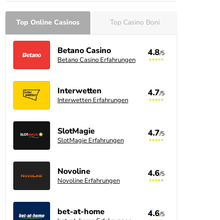
Top Online Casinos
Top Casino Boni
Betano Casino
4.8
/5
Betano Casino Erfahrungen
Interwetten
4.7
/5
Interwetten Erfahrungen
SlotMagie
4.7
/5
SlotMagie Erfahrungen
Novoline
4.6
/5
Novoline Erfahrungen
bet-at-home
4.6
/5