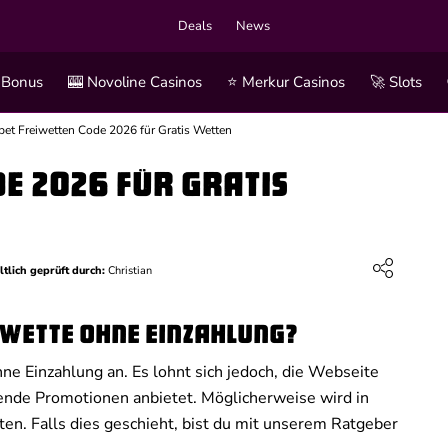
Deals
News
 Bonus
🎰 Novoline Casinos
⭐️ Merkur Casinos
🚀 Slots
et Freiwetten Code 2026 für Gratis Wetten
🥇 Beste Spielothek finden:
🎁 Beste Boni:
🎁 Spiele & Boni:
🎁 Spiele & Boni:
Top 15 Wettboni
🎰 Beliebte Slots:
e 2026 für Gratis
01.
Neue Online Casinos
Casino mit Startguthaben
Novoline Spiele (Liste)
Merkur Spiele (Liste)
Betano Casino Bonus Code
Books & Bulls (Casinos, Bon
02.
Betano Bonus Code
Bester Online Casino Bonus
Casino Neukundenbonus
Novomatic Spiele (Liste)
Merkur Casino kostenlos spielen
Fruit Mania (Casinos, Bonus
ltlich geprüft durch:
Christian
03.
Interwetten Bonus Code
Casino mit 1 EUR Einzahlung
Casino Bestandskundenbonus
Novoline Casino kostenlos spielen
Merkur Casino Bonus ohne Einzahlung
Monopoly Slot (Casinos, Bo
04.
Bwin Bonus Code
iswette ohne Einzahlung?
Legale Online Casinos
Cashback Casino Bonus
Sofort: Novoline Casino 50 Freispiele
Merkur Spielautomaten Tricks
Book of Dead (Casinos, Bon
05.
bet-at-home Bonus Code
ne Einzahlung an. Es lohnt sich jedoch, die Webseite
Online Casino Auszahlungsquote
Casino Willkommensbonus
Welches Novoline Spiel zahlt am besten?
Welches Merkur Spiel zahlt am besten?
Tizona (Casinos, Bonus, RTP
ende Promotionen anbietet. Möglicherweise wird in
06.
NEO.bet Bonus Code
Online Casino Apps
en. Falls dies geschieht, bist du mit unserem Ratgeber