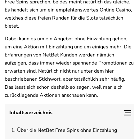
Free Spins sprechen, beides meint natürlich das gleiche.
Es handelt sich um ein empfehlenswertes Online Casino,
welches diese freien Runden für die Slots tatsächlich
Deals
News
bietet.
Dabei kann es um ein Angebot ohne Einzahlung gehen,
um eine Aktion mit Einzahlung und um einiges mehr. Die
Erfahrungen von NetBet Kunden werden nämlich
aufzeigen, dass immer wieder spannende Promotionen zu
erwarten sind. Natürlich nicht nur unter dem hier
beschriebenen Stichwort, aber tatsächlich sehr häufig.
Das lässt sich schon deshalb so sagen, weil man sich
zurückliegende Aktionen anschauen kann.
Inhaltsverzeichnis
Über die NetBet Free Spins ohne Einzahlung