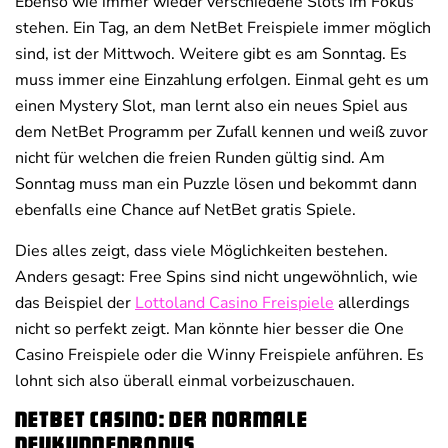
Ebenso wie immer wieder verschiedene Slots im Fokus
stehen. Ein Tag, an dem NetBet Freispiele immer möglich
sind, ist der Mittwoch. Weitere gibt es am Sonntag. Es
muss immer eine Einzahlung erfolgen. Einmal geht es um
einen Mystery Slot, man lernt also ein neues Spiel aus
dem NetBet Programm per Zufall kennen und weiß zuvor
nicht für welchen die freien Runden gültig sind. Am
Sonntag muss man ein Puzzle lösen und bekommt dann
ebenfalls eine Chance auf NetBet gratis Spiele.
Dies alles zeigt, dass viele Möglichkeiten bestehen.
Anders gesagt: Free Spins sind nicht ungewöhnlich, wie
das Beispiel der
Lottoland Casino Freispiele
allerdings
nicht so perfekt zeigt. Man könnte hier besser die One
Casino Freispiele oder die Winny Freispiele anführen. Es
lohnt sich also überall einmal vorbeizuschauen.
NetBet Casino: der normale
Neukundenbonus