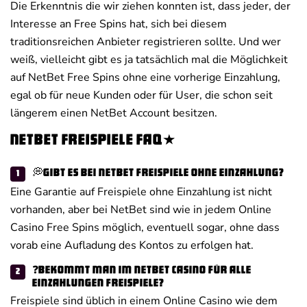
Die Erkenntnis die wir ziehen konnten ist, dass jeder, der
Interesse an Free Spins hat, sich bei diesem
traditionsreichen Anbieter registrieren sollte. Und wer
weiß, vielleicht gibt es ja tatsächlich mal die Möglichkeit
auf NetBet Free Spins ohne eine vorherige Einzahlung,
egal ob für neue Kunden oder für User, die schon seit
längerem einen NetBet Account besitzen.
NetBet Freispiele FAQ
💭Gibt es bei NetBet Freispiele ohne Einzahlung?
Eine Garantie auf Freispiele ohne Einzahlung ist nicht
vorhanden, aber bei NetBet sind wie in jedem Online
Casino Free Spins möglich, eventuell sogar, ohne dass
vorab eine Aufladung des Kontos zu erfolgen hat.
❓Bekommt man im NetBet Casino für alle
Einzahlungen Freispiele?
Freispiele sind üblich in einem Online Casino wie dem