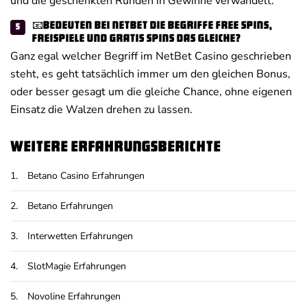
und die geschenkten Runden in Gewinne verwandelt.
📧Bedeuten bei NetBet die Begriffe Free Spins,
Freispiele und Gratis Spins das gleiche?
Ganz egal welcher Begriff im NetBet Casino geschrieben
steht, es geht tatsächlich immer um den gleichen Bonus,
oder besser gesagt um die gleiche Chance, ohne eigenen
Einsatz die Walzen drehen zu lassen.
Weitere Erfahrungsberichte
1.
Betano Casino Erfahrungen
2.
Betano Erfahrungen
3.
Interwetten Erfahrungen
4.
SlotMagie Erfahrungen
5.
Novoline Erfahrungen