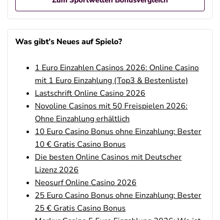
Zum Sportwetten Bonusvergleich
Was gibt’s Neues auf Spielo?
1 Euro Einzahlen Casinos 2026: Online Casino
mit 1 Euro Einzahlung (Top3 & Bestenliste)
Lastschrift Online Casino 2026
Novoline Casinos mit 50 Freispielen 2026:
Ohne Einzahlung erhältlich
10 Euro Casino Bonus ohne Einzahlung: Bester
10 € Gratis Casino Bonus
Die besten Online Casinos mit Deutscher
Lizenz 2026
Neosurf Online Casino 2026
25 Euro Casino Bonus ohne Einzahlung: Bester
25 € Gratis Casino Bonus