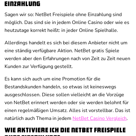
Einzahlung
Sagen wir so: NetBet Freispiele ohne Einzahlung sind
möglich. Das sind sie in jedem Online Casino oder wie es
heutzutage korrekt heißt: in jeder Online Spielhalle.
Allerdings handelt es sich bei diesem Anbieter nicht um
eine ständig verfügbare Aktion. NetBet gratis Spiele
werden aber den Erfahrungen nach von Zeit zu Zeit neuen
Kunden zur Verfügung gestellt.
Es kann sich auch um eine Promotion für die
Bestandskunden handeln, so etwas ist keineswegs
ausgeschlossen. Diese sollen vielleicht an die Vorzüge
von NetBet erinnert werden oder sie werden belohnt für
einen regelmäßigen Umsatz. Alles ist vorstellbar. Das ist
natürlich auch Thema in jedem
NetBet Casino Vergleich
.
Wie aktiviere ich die NetBet Freispiele