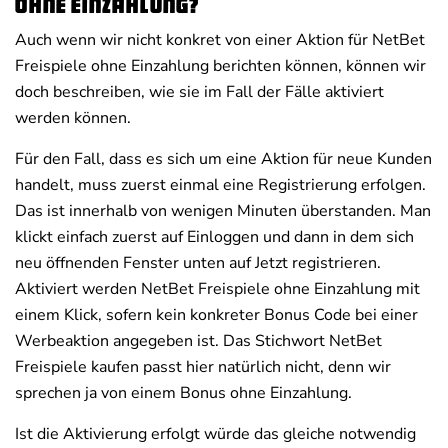
ohne Einzahlung?
Auch wenn wir nicht konkret von einer Aktion für NetBet
Freispiele ohne Einzahlung berichten können, können wir
doch beschreiben, wie sie im Fall der Fälle aktiviert
werden können.
Für den Fall, dass es sich um eine Aktion für neue Kunden
handelt, muss zuerst einmal eine Registrierung erfolgen.
Das ist innerhalb von wenigen Minuten überstanden. Man
klickt einfach zuerst auf Einloggen und dann in dem sich
neu öffnenden Fenster unten auf Jetzt registrieren.
Aktiviert werden NetBet Freispiele ohne Einzahlung mit
einem Klick, sofern kein konkreter Bonus Code bei einer
Werbeaktion angegeben ist. Das Stichwort NetBet
Freispiele kaufen passt hier natürlich nicht, denn wir
sprechen ja von einem Bonus ohne Einzahlung.
Ist die Aktivierung erfolgt würde das gleiche notwendig