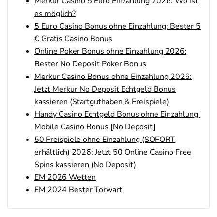
Merkur Casino 5 Euro Einzahlung 2026: Wo ist
es möglich?
5 Euro Casino Bonus ohne Einzahlung: Bester 5
€ Gratis Casino Bonus
Online Poker Bonus ohne Einzahlung 2026:
Bester No Deposit Poker Bonus
Merkur Casino Bonus ohne Einzahlung 2026:
Jetzt Merkur No Deposit Echtgeld Bonus
kassieren (Startguthaben & Freispiele)
Handy Casino Echtgeld Bonus ohne Einzahlung |
Mobile Casino Bonus [No Deposit]
50 Freispiele ohne Einzahlung (SOFORT
erhältlich) 2026: Jetzt 50 Online Casino Free
Spins kassieren (No Deposit)
EM 2026 Wetten
EM 2024 Bester Torwart