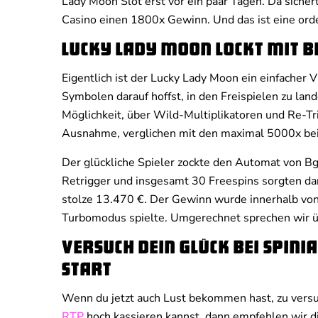
Lady Moon Slot erst vor ein paar Tagen. Da sicher
07.
07.
07.
Swiftspiele Erfahrungen
Swiftspiele Bonus Code
Winamax Erfahrungen
Casino einen 1800x Gewinn. Und das ist eine or
08.
08.
08.
Merkur Slots Erfahrungen
Merkur Slots Bonus Code
AdmiralBet Erfahrungen
Lucky Lady Moon lockt mit bi
09.
09.
09.
Luna Slots Erfahrungen
Luna Slots Bonus Code
Bet365 Erfahrungen
Eigentlich ist der Lucky Lady Moon ein einfacher V
10.
10.
10.
Löwen Play Erfahrungen
Löwen Play Bonus Code
Betway Erfahrungen
Symbolen darauf hoffst, in den Freispielen zu land
Möglichkeit, über Wild-Multiplikatoren und Re-Tri
11.
11.
11.
Bwin Casino Erfahrungen
Bwin Casino Bonus Code
Sportwetten.de Erfahrungen
Ausnahme, verglichen mit den maximal 5000x bei
12.
12.
12.
LuckyLouis Erfahrungen
LuckyLouis Bonus Code
WettArena Erfahrungen
Der glückliche Spieler zockte den Automat von B
Retrigger und insgesamt 30 Freespins sorgten d
13.
13.
13.
Wunderino Erfahrungen
Wunderino Bonus Code
Sportingbet Erfahrungen
stolze 13.470 €. Der Gewinn wurde innerhalb von 
14.
14.
14.
Knight Slots Erfahrungen
Knight Slots Bonus Code
Tipwin Erfahrungen
Turbomodus spielte. Umgerechnet sprechen wir 
15.
15.
15.
Wildz Erfahrungen
Wildz Bonus Code
DAZN BET Erfahrungen
Versuch dein Glück bei Spinia
Start
Wenn du jetzt auch Lust bekommen hast, zu ver
RTP
hoch kassieren kannst, dann empfehlen wir di