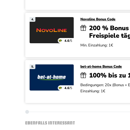
Novoline Bonus Code
4.
200 % Bonus 
Freispiele tä
4.6
/5
Min. Einzahlung: 1€
bet-at-home Bonus Code
5.
100% bis zu 
Bedingungen: 20x (Bonus + Ei
4.6
/5
Einzahlung: 1€
EBENFALLS INTERESSANT