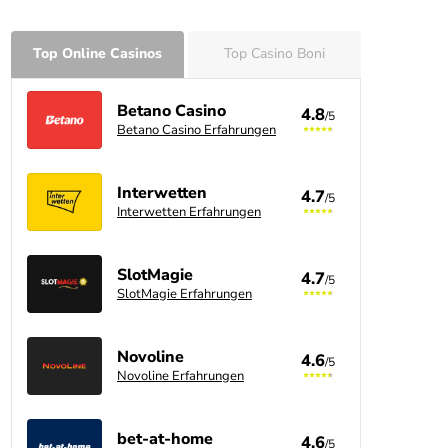
Paysafecard Online Casinos
15 EURO Casino Bonus ohne Einzahlung
Wettanbieter mit Paysafecard
Top Online Casinos
Top Casino Boni
Beliebte Ratgeber:
Klarna Online Casinos
20 EURO Casino Bonus ohne Einzahlung
Neteller Online Casinos
25 EURO Casino Bonus ohne Einzahlung
Sportwetten Tipps (aktuell & kostenlos)
Betano Casino
4.8
/5
Betano Casino Erfahrungen
Muchbetter Online Casinos
30 EURO Casino Bonus ohne Einzahlung
Sportwetten Strategien
Interwetten
Skrill Online Casinos
35 EURO Casino Bonus ohne Einzahlung
Kombiwetten Strategie
4.7
/5
Interwetten Erfahrungen
Giropay Online Casinos
50 EURO Casino Bonus ohne Einzahlung
Systemwetten Strategie
SlotMagie
4.7
Kreditkarten Online Casinos
5 EURO Gratis Casino Startguthaben
Value Bets Erfahrungen & Strategie
/5
SlotMagie Erfahrungen
Online Casino auf Rechnung
Casino Startguthaben ohne Einzahlung
Surebets Erfahrungen & Strategie
Novoline
4.6
/5
Casino mit Banküberweisung
Unbekannte Online Casinos mit Bonus ohne Einzahlung
Novoline Erfahrungen
bet-at-home
4.6
/5