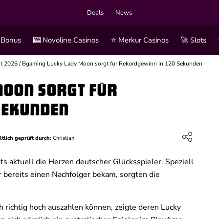
Deals
News
 Bonus
🎰 Novoline Casinos
⭐️ Merkur Casinos
🚀 Slots
t 2026
/
Bgaming Lucky Lady Moon sorgt für Rekordgewinn in 120 Sekunden
🥇 Beste Spielothek finden:
🎁 Beste Boni:
🎁 Spiele & Boni:
🎁 Spiele & Boni:
Top 15 Wettboni
🎰 Beliebte Slots:
Moon sorgt für
01.
Neue Online Casinos
Casino mit Startguthaben
Novoline Spiele (Liste)
Merkur Spiele (Liste)
Betano Casino Bonus Code
Books & Bulls (Casinos, Bon
Sekunden
02.
Betano Bonus Code
Bester Online Casino Bonus
Casino Neukundenbonus
Novomatic Spiele (Liste)
Merkur Casino kostenlos spielen
Fruit Mania (Casinos, Bonus
ltlich geprüft durch:
03.
Christian
Interwetten Bonus Code
Casino mit 1 EUR Einzahlung
Casino Bestandskundenbonus
Novoline Casino kostenlos spielen
Merkur Casino Bonus ohne Einzahlung
Monopoly Slot (Casinos, Bo
04.
Bwin Bonus Code
s aktuell die Herzen deutscher Glücksspieler. Speziell
Legale Online Casinos
Cashback Casino Bonus
Sofort: Novoline Casino 50 Freispiele
Merkur Spielautomaten Tricks
Book of Dead (Casinos, Bon
ar bereits einen Nachfolger bekam, sorgten die
05.
bet-at-home Bonus Code
Online Casino Auszahlungsquote
Casino Willkommensbonus
Welches Novoline Spiel zahlt am besten?
Welches Merkur Spiel zahlt am besten?
Tizona (Casinos, Bonus, RTP
06.
NEO.bet Bonus Code
Online Casino Apps
richtig hoch auszahlen können, zeigte deren Lucky