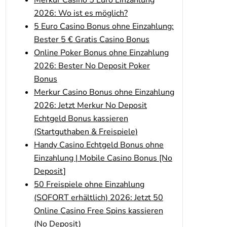
2026: Wo ist es möglich?
Zum Sportwetten Bonusvergleich
5 Euro Casino Bonus ohne Einzahlung:
Bester 5 € Gratis Casino Bonus
Online Poker Bonus ohne Einzahlung
2026: Bester No Deposit Poker
Bonus
Merkur Casino Bonus ohne Einzahlung
2026: Jetzt Merkur No Deposit
Echtgeld Bonus kassieren
(Startguthaben & Freispiele)
Handy Casino Echtgeld Bonus ohne
Einzahlung | Mobile Casino Bonus [No
Deposit]
50 Freispiele ohne Einzahlung
(SOFORT erhältlich) 2026: Jetzt 50
Online Casino Free Spins kassieren
(No Deposit)