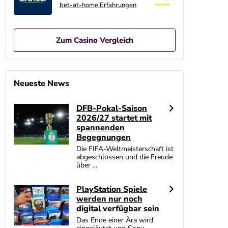
bet-at-home Erfahrungen
Zum Casino Vergleich
Betano Casino Bonus
4.8
/5
400% bis zu 80€
Neueste News
AGB gelten
DFB-Pokal-Saison
Interwetten Bonus
2026/27 startet mit
4.7
/5
100% bis zu 100€
spannenden
AGB gelten
Begegnungen
Die FIFA-Weltmeisterschaft ist
SlotMagie Bonus
abgeschlossen und die Freude
50 Freispiele ohne
4.7
über ...
/5
Einzahlung
AGB gelten
PlayStation Spiele
werden nur noch
Novoline Bonus
digital verfügbar sein
200 % Bonus + 10
4.6
/5
Das Ende einer Ära wird
Freispiele täglich