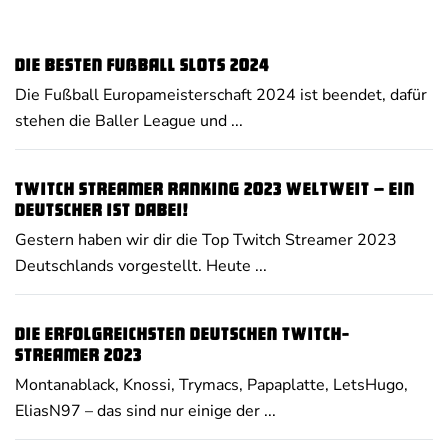
Die besten Fußball Slots 2024
Die Fußball Europameisterschaft 2024 ist beendet, dafür
stehen die Baller League und ...
Twitch Streamer Ranking 2023 weltweit – ein
Deutscher ist dabei!
Gestern haben wir dir die Top Twitch Streamer 2023
Deutschlands vorgestellt. Heute ...
Die erfolgreichsten deutschen Twitch-
Streamer 2023
Montanablack, Knossi, Trymacs, Papaplatte, LetsHugo,
EliasN97 – das sind nur einige der ...