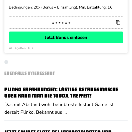
Bedingungen: 20x (Bonus + Einzahlung), Min. Einzahlung: 1€
Jetzt Bonus einlösen
AGB gelten, 18+
EBENFALLS INTERESSANT
Plinko Erfahrungen: Lästige Betrugsmasche
oder kann man die 1000x treffen?
Das mit Abstand wohl beliebteste Instant Game ist
derzeit Plinko. Bekannt aus ...