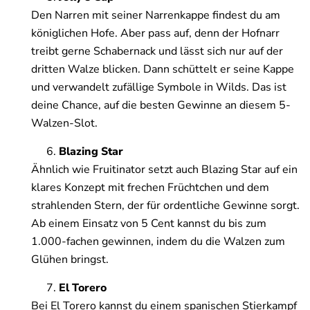
Den Narren mit seiner Narrenkappe findest du am
königlichen Hofe. Aber pass auf, denn der Hofnarr
treibt gerne Schabernack und lässt sich nur auf der
dritten Walze blicken. Dann schüttelt er seine Kappe
und verwandelt zufällige Symbole in Wilds. Das ist
deine Chance, auf die besten Gewinne an diesem 5-
Walzen-Slot.
Blazing Star
Ähnlich wie Fruitinator setzt auch Blazing Star auf ein
klares Konzept mit frechen Früchtchen und dem
strahlenden Stern, der für ordentliche Gewinne sorgt.
Ab einem Einsatz von 5 Cent kannst du bis zum
1.000-fachen gewinnen, indem du die Walzen zum
Glühen bringst.
El Torero
Bei El Torero kannst du einem spanischen Stierkampf