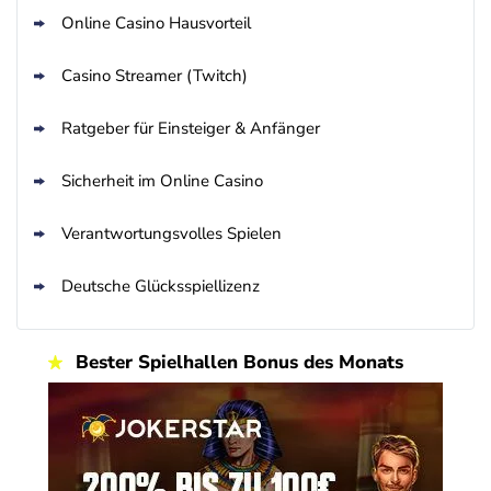
Online Casino Hausvorteil
Casino Streamer (Twitch)
Ratgeber für Einsteiger & Anfänger
Sicherheit im Online Casino
Verantwortungsvolles Spielen
Deutsche Glücksspiellizenz
Bester Spielhallen Bonus des Monats