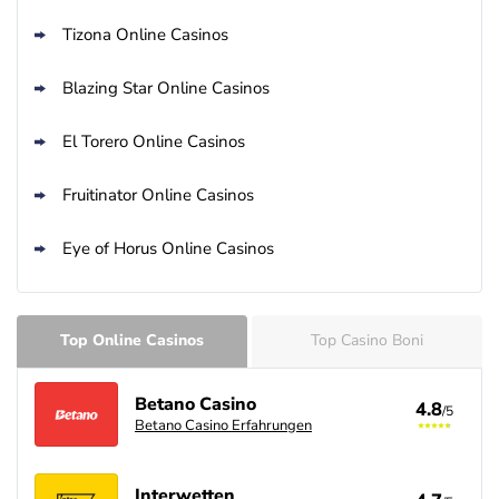
Tizona Online Casinos
Blazing Star Online Casinos
El Torero Online Casinos
Fruitinator Online Casinos
Eye of Horus Online Casinos
Top Online Casinos
Top Casino Boni
Betano Casino
4.8
/5
Betano Casino Erfahrungen
Interwetten