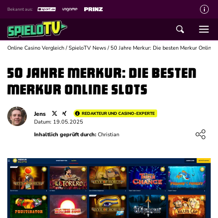
Bekannt aus:
Über spieloTV
Wie wir bewerten
Online Casino Vergleich
/
SpieloTV News
/
50 Jahre Merkur: Die besten Merkur Online S
Die SpieloTV Crew
50 Jahre Merkur: Die besten
Datenschutzerklärung
Merkur Online Slots
Haftungsausschluss für Inhalte
Jens
REDAKTEUR UND CASINO-EXPERTE
Affiliate Disclaimer
Datum: 19.05.2025
Loading ...
Inhaltlich geprüft durch:
Christian
Schreiber gesucht
Kontakt mit spieloTV
Spielsucht Hilfe