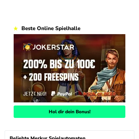
Beste Online Spielhalle
Hol dir dein Bonus!
Beliebte Merkur Spielautomaten