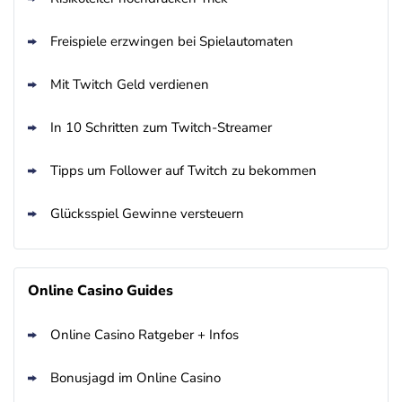
Freispiele erzwingen bei Spielautomaten
Mit Twitch Geld verdienen
In 10 Schritten zum Twitch-Streamer
Tipps um Follower auf Twitch zu bekommen
Glücksspiel Gewinne versteuern
Online Casino Guides
Online Casino Ratgeber + Infos
Bonusjagd im Online Casino