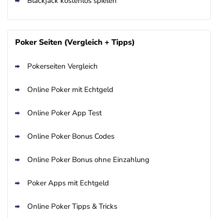
Blackjack kostenlos spielen
Poker Seiten (Vergleich + Tipps)
Pokerseiten Vergleich
Online Poker mit Echtgeld
Online Poker App Test
Online Poker Bonus Codes
Online Poker Bonus ohne Einzahlung
Poker Apps mit Echtgeld
Online Poker Tipps & Tricks