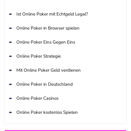
Ist Online Poker mit Echtgeld Legal?
Online Poker in Browser spielen
Online Poker Eins Gegen Eins
Online Poker Strategie
Mit Online Poker Geld verdienen
Online Poker in Deutschland
Online Poker Casinos
Online Poker kostenlos Spielen