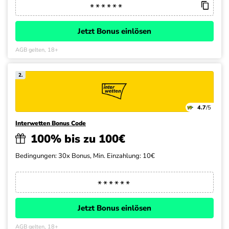
Jetzt Bonus einlösen
AGB gelten, 18+
2.
4.7
/5
Interwetten Bonus Code
100% bis zu 100€
Bedingungen: 30x Bonus, Min. Einzahlung: 10€
Jetzt Bonus einlösen
AGB gelten, 18+