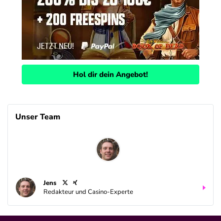
Hol dir dein Angebot!
Unser Team
Jens
Redakteur und Casino-Experte