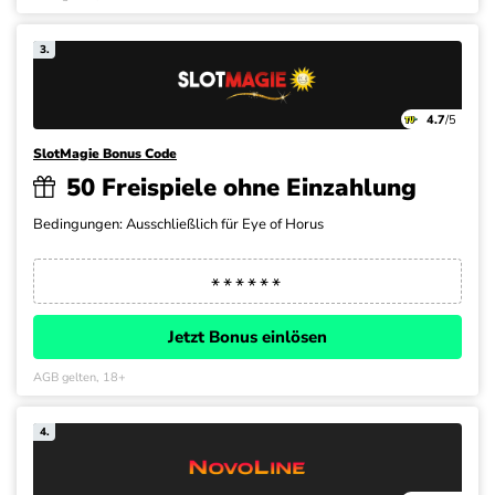
3.
4.7
/5
SlotMagie Bonus Code
50 Freispiele ohne Einzahlung
Bedingungen: Ausschließlich für Eye of Horus
Jetzt Bonus einlösen
AGB gelten, 18+
4.