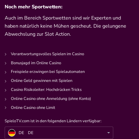
Noch mehr Sportwetten:
Auch im Bereich Sportwetten sind wir Experten und
haben natürlich keine Mühen gescheut. Die gelungene
Abwechslung zur Slot Action.
Verantwortungsvolles Spielen im Casino
Bonusjagd im Online Casino
Freispiele erzwingen bei Spielautomaten
Online Geld gewinnen mit Spielen
Casino Risikoleiter: Hochdrücken Tricks
Online Casino ohne Anmeldung (ohne Konto)
Online Casino ohne Limit
SpieloTV.com ist in den folgenden Ländern verfügbar:
DE
50 Jahre Merkur: Die besten Merkur Online Slots
DE
DE