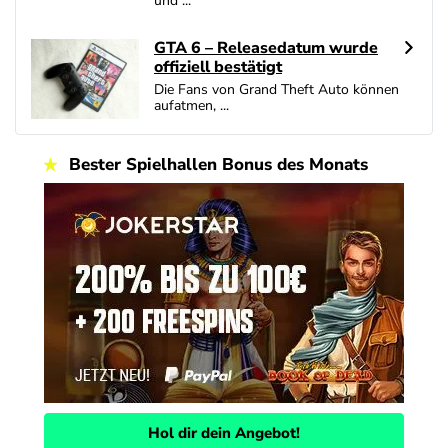
und ...
GTA 6 – Releasedatum wurde
offiziell bestätigt
Die Fans von Grand Theft Auto können
aufatmen, ...
Bester Spielhallen Bonus des Monats
Hol dir dein Angebot!