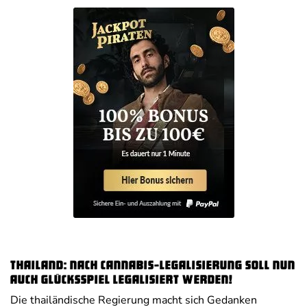
Thailand: Nach Cannabis-Legalisierung soll nun
auch Glücksspiel legalisiert werden!
Die thailändische Regierung macht sich Gedanken