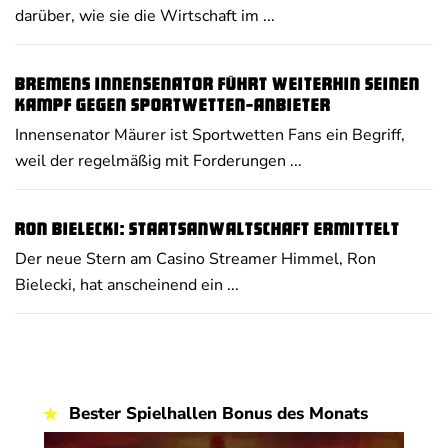
darüber, wie sie die Wirtschaft im ...
Bremens Innensenator führt weiterhin seinen
Kampf gegen Sportwetten-Anbieter
Innensenator Mäurer ist Sportwetten Fans ein Begriff,
weil der regelmäßig mit Forderungen ...
Ron Bielecki: Staatsanwaltschaft ermittelt
Der neue Stern am Casino Streamer Himmel, Ron
Bielecki, hat anscheinend ein ...
Bester Spielhallen Bonus des Monats