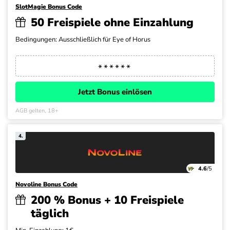
SlotMagie Bonus Code
50 Freispiele ohne Einzahlung
Bedingungen: Ausschließlich für Eye of Horus
Jetzt Bonus einlösen
AGB gelten, 18+
4.
4.6
/5
Novoline Bonus Code
200 % Bonus + 10 Freispiele
täglich