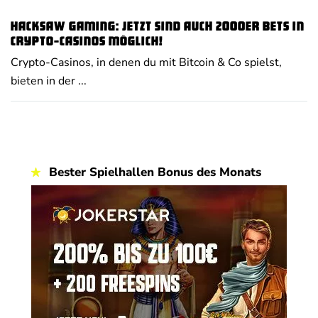
Hacksaw Gaming: Jetzt sind auch 2000er Bets in
Crypto-Casinos möglich!
Crypto-Casinos, in denen du mit Bitcoin & Co spielst,
bieten in der ...
Bester Spielhallen Bonus des Monats