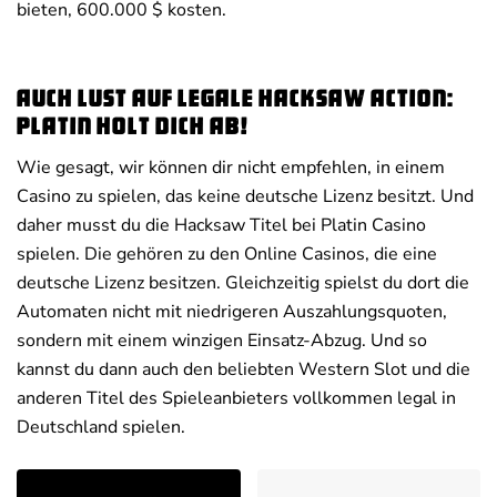
bieten, 600.000 $ kosten.
Auch Lust auf legale Hacksaw Action:
Platin holt dich ab!
Wie gesagt, wir können dir nicht empfehlen, in einem
Casino zu spielen, das keine deutsche Lizenz besitzt. Und
daher musst du die Hacksaw Titel bei Platin Casino
spielen. Die gehören zu den Online Casinos, die eine
deutsche Lizenz besitzen. Gleichzeitig spielst du dort die
Automaten nicht mit niedrigeren Auszahlungsquoten,
sondern mit einem winzigen Einsatz-Abzug. Und so
kannst du dann auch den beliebten Western Slot und die
anderen Titel des Spieleanbieters vollkommen legal in
Deutschland spielen.