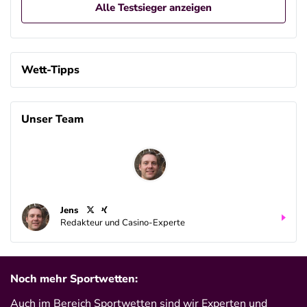
Alle Testsieger anzeigen
Wett-Tipps
Unser Team
Jens
Redakteur und Casino-Experte
Noch mehr Sportwetten:
Auch im Bereich Sportwetten sind wir Experten und