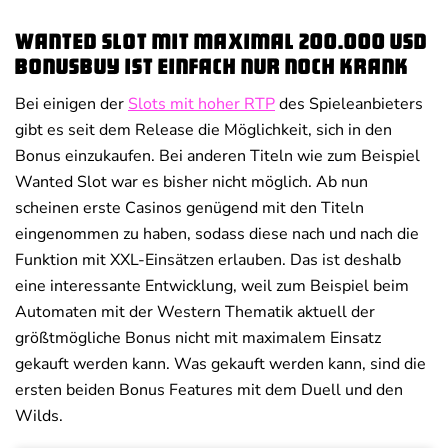
Wanted Slot mit maximal 200.000 USD
Bonusbuy ist einfach nur noch krank
Bei einigen der
Slots mit hoher RTP
des Spieleanbieters
gibt es seit dem Release die Möglichkeit, sich in den
Bonus einzukaufen. Bei anderen Titeln wie zum Beispiel
Wanted Slot war es bisher nicht möglich. Ab nun
scheinen erste Casinos genügend mit den Titeln
eingenommen zu haben, sodass diese nach und nach die
Funktion mit XXL-Einsätzen erlauben. Das ist deshalb
eine interessante Entwicklung, weil zum Beispiel beim
Automaten mit der Western Thematik aktuell der
größtmögliche Bonus nicht mit maximalem Einsatz
gekauft werden kann. Was gekauft werden kann, sind die
ersten beiden Bonus Features mit dem Duell und den
Wilds.