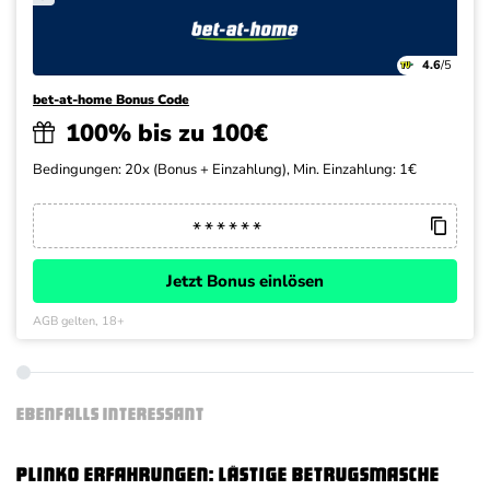
4.6
/5
bet-at-home Bonus Code
100% bis zu 100€
Bedingungen: 20x (Bonus + Einzahlung), Min. Einzahlung: 1€
Jetzt Bonus einlösen
AGB gelten, 18+
EBENFALLS INTERESSANT
Plinko Erfahrungen: Lästige Betrugsmasche