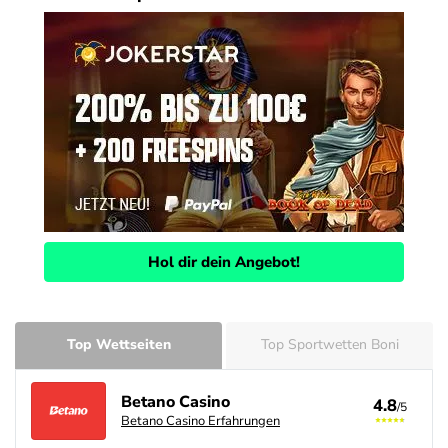
Hol dir dein Angebot!
Top Wettseiten
Top Sportwetten Boni
Betano Casino
4.8
/5
Betano Casino Erfahrungen