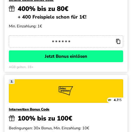
400% bis zu 80€
+ 400 Freispiele schon für 1€!
Min. Einzahlung: 1€
Jetzt Bonus einlösen
AGB gelten, 18+
2.
4.7
/5
Interwetten Bonus Code
100% bis zu 100€
Bedingungen: 30x Bonus, Min. Einzahlung: 10€