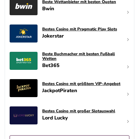
Beste Wettanbieter mit besten Quoten
Bwin
Bestes Casino mit Pragmatic Play Slots
Jokerstar
Beste Buchmacher mit besten Fußball
Wetten
Bet365
Bestes Casino mit größtem ViP-Angebot
JackpotPiraten
Bestes Casino mit großer Slotauswahl
Lord Lucky