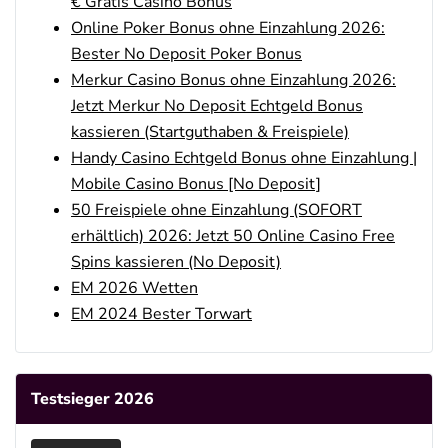
€ Gratis Casino Bonus
Zum Sportwetten Bonusvergleich
Online Poker Bonus ohne Einzahlung 2026:
Bester No Deposit Poker Bonus
Merkur Casino Bonus ohne Einzahlung 2026:
Jetzt Merkur No Deposit Echtgeld Bonus
kassieren (Startguthaben & Freispiele)
Handy Casino Echtgeld Bonus ohne Einzahlung |
Mobile Casino Bonus [No Deposit]
50 Freispiele ohne Einzahlung (SOFORT
erhältlich) 2026: Jetzt 50 Online Casino Free
Spins kassieren (No Deposit)
EM 2026 Wetten
EM 2024 Bester Torwart
Testsieger 2026