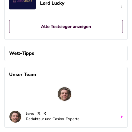
Lord Lucky
Alle Testsieger anzeigen
Wett-Tipps
Unser Team
Jens
Redakteur und Casino-Experte