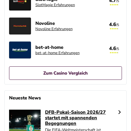
4.7
/5
SlotMagie Erfahrungen
Novoline
4.6
/5
Novoline Erfahrungen
bet-at-home
4.6
/5
bet-at-home Erfahrungen
Zum Casino Vergleich
Betano Casino Bonus
4.8
/5
400% bis zu 80€
Neueste News
AGB gelten
DFB-Pokal-Saison 2026/27
Interwetten Bonus
startet mit spannenden
4.7
/5
100% bis zu 100€
Begegnungen
AGB gelten
Die FIFA-Weltmeisterschaft ist