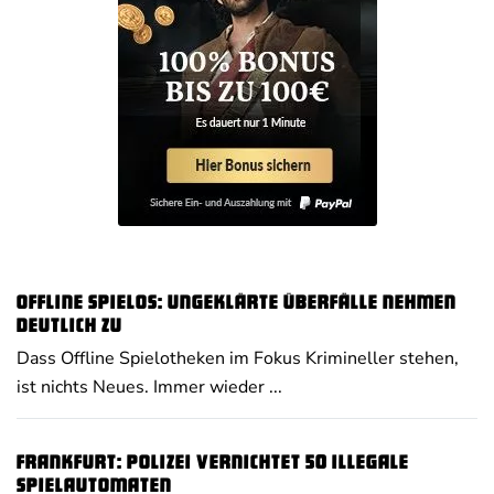
Offline Spielos: Ungeklärte Überfälle nehmen
deutlich zu
Dass Offline Spielotheken im Fokus Krimineller stehen,
ist nichts Neues. Immer wieder ...
Frankfurt: Polizei vernichtet 50 illegale
Spielautomaten