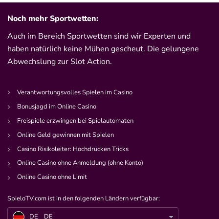
Noch mehr Sportwetten:
Auch im Bereich Sportwetten sind wir Experten und
haben natürlich keine Mühen gescheut. Die gelungene
Abwechslung zur Slot Action.
Verantwortungsvolles Spielen im Casino
Bonusjagd im Online Casino
Freispiele erzwingen bei Spielautomaten
Online Geld gewinnen mit Spielen
Casino Risikoleiter: Hochdrücken Tricks
Online Casino ohne Anmeldung (ohne Konto)
Online Casino ohne Limit
SpieloTV.com ist in den folgenden Ländern verfügbar:
DE
Hamburg: Polizei sprengt illegale Pokerrunde und zieht Cash & Automaten ein!
DE
DE