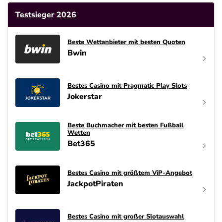
Testsieger 2026
Beste Wettanbieter mit besten Quoten
Bwin
Bestes Casino mit Pragmatic Play Slots
Jokerstar
Beste Buchmacher mit besten Fußball
Wetten
Bet365
Bestes Casino mit größtem ViP-Angebot
JackpotPiraten
Bestes Casino mit großer Slotauswahl