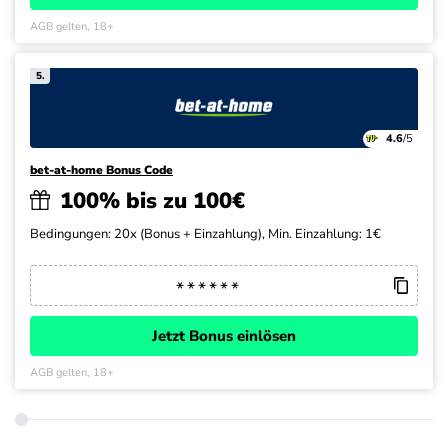
AGB gelten, 18+
5.
4.6
/5
bet-at-home Bonus Code
100% bis zu 100€
Bedingungen: 20x (Bonus + Einzahlung), Min. Einzahlung: 1€
Jetzt Bonus einlösen
AGB gelten, 18+