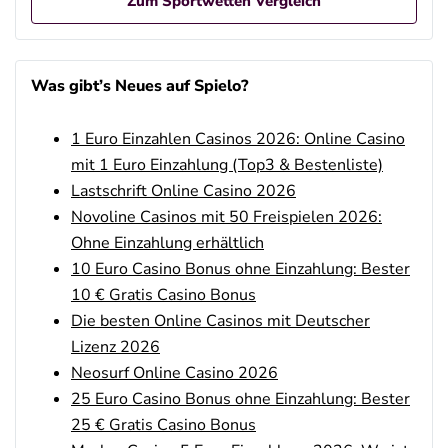
Zum Sportwetten Vergleich
Betano Casino Bonus
4.8
/5
100% bis zu 80€
Was gibt’s Neues auf Spielo?
AGB gelten
1 Euro Einzahlen Casinos 2026: Online Casino
Betano Bonus
4.8
/5
100% bis zu 80€
mit 1 Euro Einzahlung (Top3 & Bestenliste)
AGB gelten
Lastschrift Online Casino 2026
Novoline Casinos mit 50 Freispielen 2026:
Interwetten Bonus
4.7
Ohne Einzahlung erhältlich
/5
100% bis 100€ Neukundenbonus
AGB gelten
10 Euro Casino Bonus ohne Einzahlung: Bester
10 € Gratis Casino Bonus
Bwin Bonus
4.6
Die besten Online Casinos mit Deutscher
/5
100% bis zu 100€
Lizenz 2026
AGB gelten
Neosurf Online Casino 2026
25 Euro Casino Bonus ohne Einzahlung: Bester
25 € Gratis Casino Bonus
bet-at-home Bonus