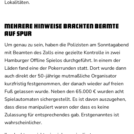
Lokalitäten.
Mehrere Hinweise brachten Beamte
auf Spur
Um genau zu sein, haben die Polizisten am Sonntagabend
mit Beamten des Zolls eine gezielte Kontrolle in zwei
Hamburger Offline Spielos durchgeführt. In einem der
Läden fand eine der Pokerrunden statt. Dort wurde dann
auch direkt der 50-jährige mutmaßliche Organisator
kurzfristig festgenommen, der danach wieder auf freien
Fuß gelassen wurde. Neben den 65.000 € wurden acht
Spielautomaten sichergestellt. Es ist davon auszugehen,
dass diese manipuliert waren oder dass es keine
Zulassung für entsprechendes gab. Erstgenanntes ist
wahrscheinlicher.