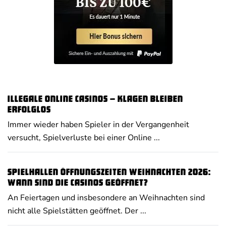
Illegale Online Casinos – Klagen bleiben
erfolglos
Immer wieder haben Spieler in der Vergangenheit
versucht, Spielverluste bei einer Online ...
Spielhallen Öffnungszeiten Weihnachten 2026:
Wann sind die Casinos geöffnet?
An Feiertagen und insbesondere an Weihnachten sind
nicht alle Spielstätten geöffnet. Der ...