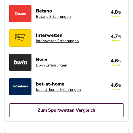
Betano
4.8
/5
Betano Erfahrungen
Interwetten
4.7
/5
Interwetten Erfahrungen
Bwin
4.6
/5
Bwin Erfahrungen
bet-at-home
4.6
/5
bet-at-home Erfahrungen
Zum Sportwetten Vergleich
Betano Casino Bonus
4.8
/5