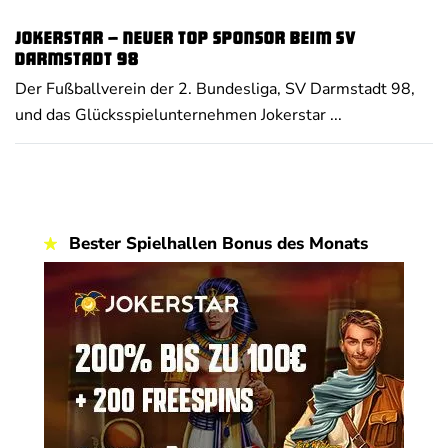
Jokerstar – Neuer Top Sponsor beim SV
Darmstadt 98
Der Fußballverein der 2. Bundesliga, SV Darmstadt 98,
und das Glücksspielunternehmen Jokerstar ...
Bester Spielhallen Bonus des Monats