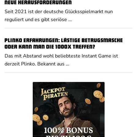
neue Herausforderungen
Seit 2021 ist der deutsche Glücksspielmarkt nun
reguliert und es gibt seriöse ...
Plinko Erfahrungen: Lästige Betrugsmasche
oder kann man die 1000x treffen?
Das mit Abstand wohl beliebteste Instant Game ist
derzeit Plinko. Bekannt aus ...