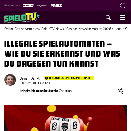
Bekannt aus:
Über spieloTV
Wie wir bewerten
Online Casino Vergleich
/
SpieloTV News
/
Casinos News im August 2026
/
Illegale Sp
Die SpieloTV Crew
Illegale Spielautomaten –
Datenschutzerklärung
wie du sie erkennst und was
Haftungsausschluss für Inhalte
du dagegen tun kannst
Affiliate Disclaimer
Jens
REDAKTEUR UND CASINO-EXPERTE
Schreiber gesucht
Datum: 30.03.2023
Loading ...
Inhaltlich geprüft durch:
Christian
Kontakt mit spieloTV
Spielsucht Hilfe