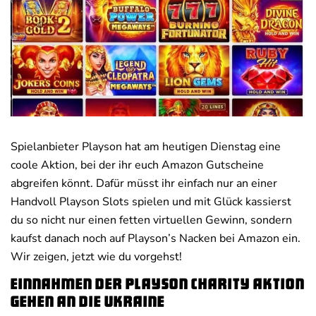
Deals
News
Spielanbieter Playson hat am heutigen Dienstag eine
coole Aktion, bei der ihr euch Amazon Gutscheine
abgreifen könnt. Dafür müsst ihr einfach nur an einer
Handvoll Playson Slots spielen und mit Glück kassierst
du so nicht nur einen fetten virtuellen Gewinn, sondern
kaufst danach noch auf Playson’s Nacken bei Amazon ein.
Wir zeigen, jetzt wie du vorgehst!
Einnahmen der Playson Charity Aktion
gehen an die Ukraine