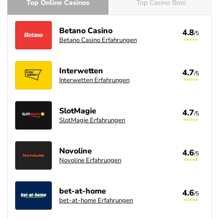
Top Online Casinos
Top Casino Boni
Betano Casino
4.8
/5
Betano Casino Erfahrungen
Interwetten
4.7
/5
Interwetten Erfahrungen
SlotMagie
4.7
/5
SlotMagie Erfahrungen
Novoline
4.6
/5
Novoline Erfahrungen
bet-at-home
4.6
/5
bet-at-home Erfahrungen