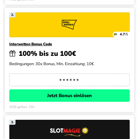
2.
4.7
/5
Interwetten Bonus Code
100% bis zu 100€
Bedingungen: 30x Bonus, Min. Einzahlung: 10€
Jetzt Bonus einlösen
AGB gelten, 18+
3.