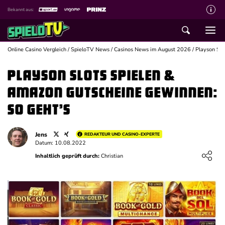
Bekannt aus:
Über spieloTV
Wie wir bewerten
Online Casino Vergleich
/
SpieloTV News
/
Casinos News im August 2026
/
Playson Slo
Die SpieloTV Crew
Playson Slots spielen &
Datenschutzerklärung
Amazon Gutscheine gewinnen:
Haftungsausschluss für Inhalte
So geht’s
Affiliate Disclaimer
Jens
REDAKTEUR UND CASINO-EXPERTE
Schreiber gesucht
Datum: 10.08.2022
Loading ...
Inhaltlich geprüft durch:
Christian
Kontakt mit spieloTV
Spielsucht Hilfe