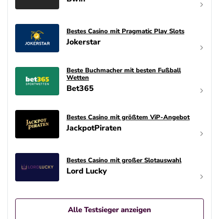
Bestes Casino mit Pragmatic Play Slots
Jokerstar
Beste Buchmacher mit besten Fußball
Wetten
Bet365
Bestes Casino mit größtem ViP-Angebot
JackpotPiraten
Bestes Casino mit großer Slotauswahl
Lord Lucky
Alle Testsieger anzeigen