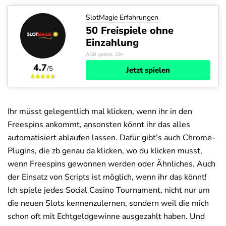
SlotMagie Erfahrungen
50 Freispiele ohne
Einzahlung
AGB gelten, 18+
4.7
/5
Jetzt spielen
Ihr müsst gelegentlich mal klicken, wenn ihr in den
Freespins ankommt, ansonsten könnt ihr das alles
automatisiert ablaufen lassen. Dafür gibt’s auch Chrome-
Plugins, die zb genau da klicken, wo du klicken musst,
wenn Freespins gewonnen werden oder Ähnliches. Auch
der Einsatz von Scripts ist möglich, wenn ihr das könnt!
Ich spiele jedes Social Casino Tournament, nicht nur um
die neuen Slots kennenzulernen, sondern weil die mich
schon oft mit Echtgeldgewinne ausgezahlt haben. Und