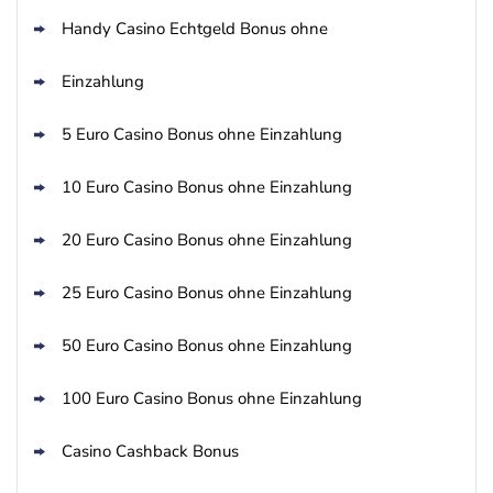
Handy Casino Echtgeld Bonus ohne
Einzahlung
5 Euro Casino Bonus ohne Einzahlung
10 Euro Casino Bonus ohne Einzahlung
20 Euro Casino Bonus ohne Einzahlung
25 Euro Casino Bonus ohne Einzahlung
50 Euro Casino Bonus ohne Einzahlung
100 Euro Casino Bonus ohne Einzahlung
Casino Cashback Bonus