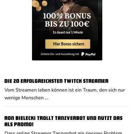
Die 20 erfolgreichsten Twitch Streamer
Vom Streamen leben können ist ein Traum, den sich nur
wenige Menschen ...
Ron Bielecki trollt Tanzverbot und nutzt das
als Promo!
Dass online Streamer Tanzverbot ein riesiges Problem