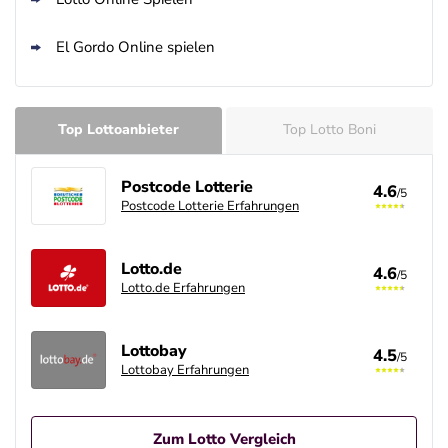
Löwen Play Fun Bonus
4.8
/5
5.000 gratis LP-Münzen
El Gordo Online spielen
AGB gelten
Huuuge Casino Bonus
4.7
/5
5 Mio. Chips gratis
Top Lottoanbieter
Top Lotto Boni
AGB gelten
Postcode Lotterie
4.6
/5
Postcode Lotterie Erfahrungen
Lotto.de
4.6
/5
Lotto.de Erfahrungen
Lottobay
4.5
/5
Lottobay Erfahrungen
Zum Lotto Vergleich