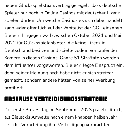
neuen Glücksspielstaatsvertrag geregelt, dass deutsche
Spieler nur noch in Online Casinos mit deutscher Lizenz
spielen dürfen. Um welche Casinos es sich dabei handelt,
kann jeder öffentlich auf der Whitelist der GGL einsehen.
Bielecki hingegen warb zwischen Oktober 2021 und Mai
2022 für Glücksspielanbieter, die keine Lizenz in
Deutschland besitzen und spielte zudem vor laufender
Kamera in diesen Casinos. Ganze 51 Straftaten werden
dem Influencer vorgeworfen. Bielecki legte Einspruch ein,
denn seiner Meinung nach habe nicht er sich strafbar
gemacht, sondern andere hätten von seiner Werbung
profitiert.
Abstruse Verteidigungsstrategie
Der erste Prozesstag im September 2023 platzte direkt,
als Bieleckis Anwälte nach einem knappen halben Jahr
seit der Verurteilung ihre Verteidigung vorbrachten: