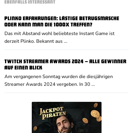
EBENFALLS INTERESSANT
Plinko Erfahrungen: Lästige Betrugsmasche
oder kann man die 1000x treffen?
Das mit Abstand wohl beliebteste Instant Game ist
derzeit Plinko. Bekannt aus ...
Twitch Streamer Awards 2024 – alle Gewinner
auf einen Blick
Am vergangenen Sonntag wurden die diesjährigen
Streamer Awards 2024 vergeben. In 30 ...