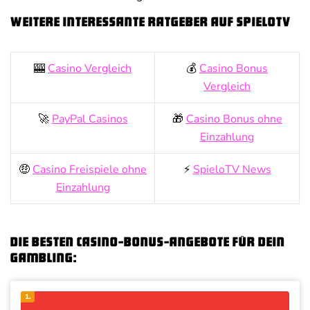
Weitere interessante Ratgeber auf SpieloTV
🎰
Casino Vergleich
💰
Casino Bonus
Vergleich
🚀
PayPal Casinos
🎁
Casino Bonus ohne
Einzahlung
🤑
Casino Freispiele ohne
⚡
SpieloTV News
Einzahlung
Die besten Casino-Bonus-Angebote für dein
Gambling:
1.