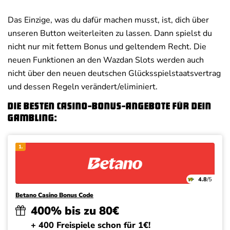
Das Einzige, was du dafür machen musst, ist, dich über
unseren Button weiterleiten zu lassen. Dann spielst du
nicht nur mit fettem Bonus und geltendem Recht. Die
neuen Funktionen an den Wazdan Slots werden auch
nicht über den neuen deutschen Glücksspielstaatsvertrag
und dessen Regeln verändert/eliminiert.
Die besten Casino-Bonus-Angebote für dein
Gambling:
1.
4.8
/5
Betano Casino Bonus Code
400% bis zu 80€
+ 400 Freispiele schon für 1€!