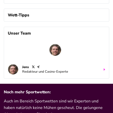
Wett-Tipps
Unser Team
Jens
Redakteur und Casino-Experte
Noch mehr Sportwetten:
Auch im Bereich Sportwetten sind wir Experten und
haben natürlich keine Mühen gescheut. Die gelungene