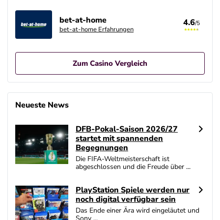
bet-at-home
4.6
/5
bet-at-home Erfahrungen
Zum Casino Vergleich
Betano Casino Bonus
4.8
/5
400% bis zu 80€
Neueste News
AGB gelten
DFB-Pokal-Saison 2026/27
Interwetten Bonus
startet mit spannenden
4.7
/5
100% bis zu 100€
Begegnungen
AGB gelten
Die FIFA-Weltmeisterschaft ist
abgeschlossen und die Freude über ...
SlotMagie Bonus
4.7
/5
50 Freispiele ohne Einzahlung
PlayStation Spiele werden nur
AGB gelten
noch digital verfügbar sein
Das Ende einer Ära wird eingeläutet und
Novoline Bonus
Sony ...