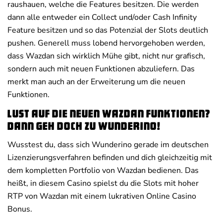
raushauen, welche die Features besitzen. Die werden
dann alle entweder ein Collect und/oder Cash Infinity
Feature besitzen und so das Potenzial der Slots deutlich
pushen. Generell muss lobend hervorgehoben werden,
dass Wazdan sich wirklich Mühe gibt, nicht nur grafisch,
sondern auch mit neuen Funktionen abzuliefern. Das
merkt man auch an der Erweiterung um die neuen
Funktionen.
Lust auf die neuen Wazdan Funktionen?
Dann geh doch zu Wunderino!
Wusstest du, dass sich Wunderino gerade im deutschen
Lizenzierungsverfahren befinden und dich gleichzeitig mit
dem kompletten Portfolio von Wazdan bedienen. Das
heißt, in diesem Casino spielst du die Slots mit hoher
RTP von Wazdan mit einem lukrativen Online Casino
Bonus.