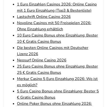
1 Euro Einzahlen Casinos 2026: Online Casino
Betano Bonus
4.8
/5
100% bis zu 80€
mit 1 Euro Einzahlung (Top3 & Bestenliste)
AGB gelten
Lastschrift Online Casino 2026
Novoline Casinos mit 50 Freispielen 2026:
Interwetten Bonus
4.7
Ohne Einzahlung erhältlich
/5
100% bis 100€ Neukundenbonus
AGB gelten
10 Euro Casino Bonus ohne Einzahlung: Bester
10 € Gratis Casino Bonus
Bwin Bonus
4.6
Die besten Online Casinos mit Deutscher
/5
100% bis zu 100€
Lizenz 2026
AGB gelten
Neosurf Online Casino 2026
25 Euro Casino Bonus ohne Einzahlung: Bester
25 € Gratis Casino Bonus
bet-at-home Bonus
Merkur Casino 5 Euro Einzahlung 2026: Wo ist
500 % QUOTENBOOST + 100€
4.6
/5
BONUS
es möglich?
AGB gelten
5 Euro Casino Bonus ohne Einzahlung: Bester 5
€ Gratis Casino Bonus
Zum Sportwetten Bonusvergleich
Online Poker Bonus ohne Einzahlung 2026: