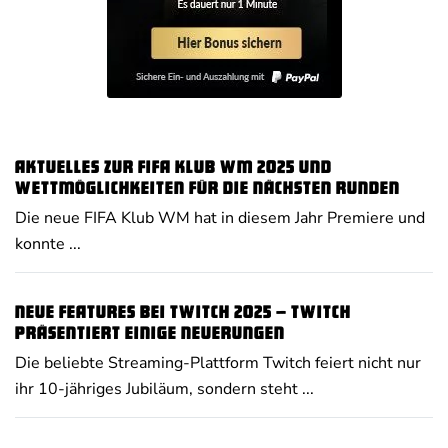
Aktuelles zur FIFA Klub WM 2025 und
Wettmöglichkeiten für die nächsten Runden
Die neue FIFA Klub WM hat in diesem Jahr Premiere und
konnte ...
Neue Features bei Twitch 2025 – Twitch
präsentiert einige Neuerungen
Die beliebte Streaming-Plattform Twitch feiert nicht nur
ihr 10-jähriges Jubiläum, sondern steht ...