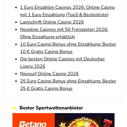
1 Euro Einzahlen Casinos 2026: Online Casino
Interwetten Bonus
4.7
/5
100% bis zu 100€
mit 1 Euro Einzahlung (Top3 & Bestenliste)
AGB gelten
Lastschrift Online Casino 2026
Novoline Casinos mit 50 Freispielen 2026:
SlotMagie Bonus
4.7
Ohne Einzahlung erhältlich
/5
50 Freispiele ohne Einzahlung
AGB gelten
10 Euro Casino Bonus ohne Einzahlung: Bester
10 € Gratis Casino Bonus
Novoline Bonus
4.6
Die besten Online Casinos mit Deutscher
/5
200 % Bonus + 10 Freispiele täglich
Lizenz 2026
AGB gelten
Neosurf Online Casino 2026
bet-at-home Bonus
25 Euro Casino Bonus ohne Einzahlung: Bester
4.6
/5
100% bis zu 100€
25 € Gratis Casino Bonus
AGB gelten
Zum Casino Bonus Vergleich
Bester Sportwettenanbieter