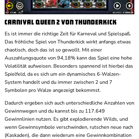
Carnival Queen 2 von Thunderkick
Es ist immer die richtige Zeit für Karneval und Spielspaß.
Das fröhliche Spiel von Thunderkick wirkt anfangs etwas
chaotisch, doch das ist so gewollt. Mit einer
Auszahlungsquote von 94,18% kann das Spiel eine hohe
Volatilität aufweisen. Besonders spannend ist hierbei das
Spielfeld, da es sich um ein dynamisches 6-Walzen-
System handelt und du immer zwischen 2 und 7
Symbolen pro Walze angezeigt bekommst.
Dadurch ergeben sich auch unterschiedliche Anzahlen von
Gewinnwegen und du kannst bis zu 117.649
Gewinnlinien nutzen. Es gibt explodierende Wilds, und
wenn Gewinnsymbole verschwinden, rutschen neue nach
(Kaskaden), die dann wiederum eine Gewinnkombination