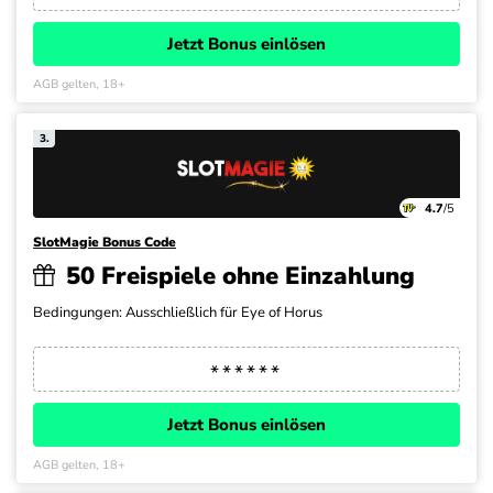
Jetzt Bonus einlösen
AGB gelten, 18+
3.
4.7
/5
SlotMagie Bonus Code
50 Freispiele ohne Einzahlung
Bedingungen: Ausschließlich für Eye of Horus
Jetzt Bonus einlösen
AGB gelten, 18+