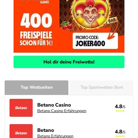
Hol dir deine Freiwette!
Top Wettseiten
Top Sportwetten Boni
Betano Casino
4.8
/5
Betano Casino Erfahrungen
Betano
4.8
/5
Betano Erfahrungen