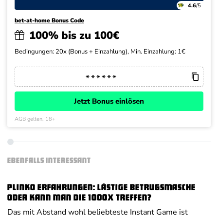
4.6
/5
bet-at-home Bonus Code
100% bis zu 100€
Bedingungen: 20x (Bonus + Einzahlung), Min. Einzahlung: 1€
Jetzt Bonus einlösen
AGB gelten, 18+
EBENFALLS INTERESSANT
Plinko Erfahrungen: Lästige Betrugsmasche
oder kann man die 1000x treffen?
Das mit Abstand wohl beliebteste Instant Game ist