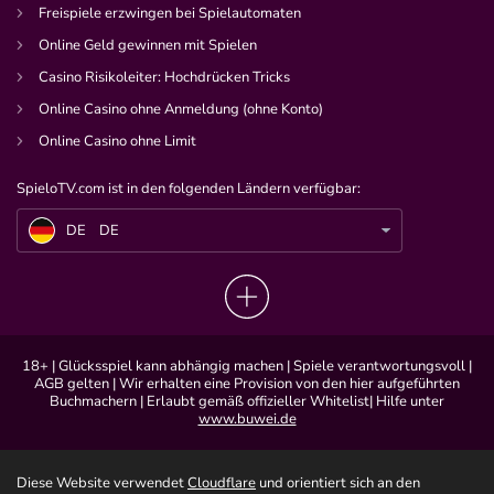
Freispiele erzwingen bei Spielautomaten
Online Geld gewinnen mit Spielen
Casino Risikoleiter: Hochdrücken Tricks
Online Casino ohne Anmeldung (ohne Konto)
Online Casino ohne Limit
SpieloTV.com ist in den folgenden Ländern verfügbar:
DE
Die Top 5 neuen Slots im Juli 2025
DE
DE
18+ | Glücksspiel kann abhängig machen | Spiele verantwortungsvoll |
AGB gelten | Wir erhalten eine Provision von den hier aufgeführten
Buchmachern | Erlaubt gemäß offizieller Whitelist| Hilfe unter
www.buwei.de
Diese Website verwendet
Cloudflare
und orientiert sich an den