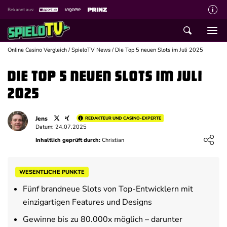
Bekannt aus:
Über spieloTV
Wie wir bewerten
Online Casino Vergleich
/
SpieloTV News
/
Die Top 5 neuen Slots im Juli 2025
Die SpieloTV Crew
Die Top 5 neuen Slots im Juli
Datenschutzerklärung
2025
Haftungsausschluss für Inhalte
Jens
REDAKTEUR UND CASINO-EXPERTE
Affiliate Disclaimer
Datum: 24.07.2025
Loading ...
Inhaltlich geprüft durch:
Christian
Schreiber gesucht
Kontakt mit spieloTV
WESENTLICHE PUNKTE
Spielsucht Hilfe
Fünf brandneue Slots von Top-Entwicklern mit
einzigartigen Features und Designs
Gewinne bis zu 80.000x möglich – darunter