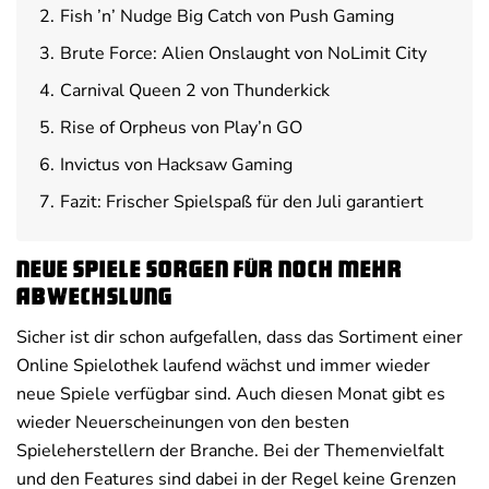
Fish ’n’ Nudge Big Catch von Push Gaming
Brute Force: Alien Onslaught von NoLimit City
Carnival Queen 2 von Thunderkick
Rise of Orpheus von Play’n GO
Invictus von Hacksaw Gaming
Fazit: Frischer Spielspaß für den Juli garantiert
Neue Spiele sorgen für noch mehr
Abwechslung
Sicher ist dir schon aufgefallen, dass das Sortiment einer
Online Spielothek laufend wächst und immer wieder
neue Spiele verfügbar sind. Auch diesen Monat gibt es
wieder Neuerscheinungen von den besten
Spieleherstellern der Branche. Bei der Themenvielfalt
und den Features sind dabei in der Regel keine Grenzen