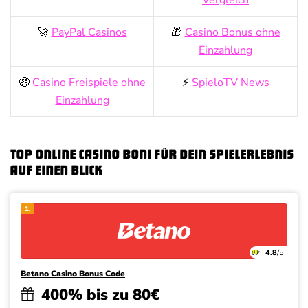
Vergleich
🚀
PayPal Casinos
🎁
Casino Bonus ohne
Einzahlung
🤑
Casino Freispiele ohne
⚡
SpieloTV News
Einzahlung
Top Online Casino Boni für dein Spielerlebnis
auf einen Blick
1.
4.8
/5
Betano Casino Bonus Code
400% bis zu 80€