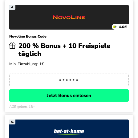
4.
4.6
/5
Novoline Bonus Code
200 % Bonus + 10 Freispiele
täglich
Min. Einzahlung: 1€
Jetzt Bonus einlösen
AGB gelten, 18+
5.