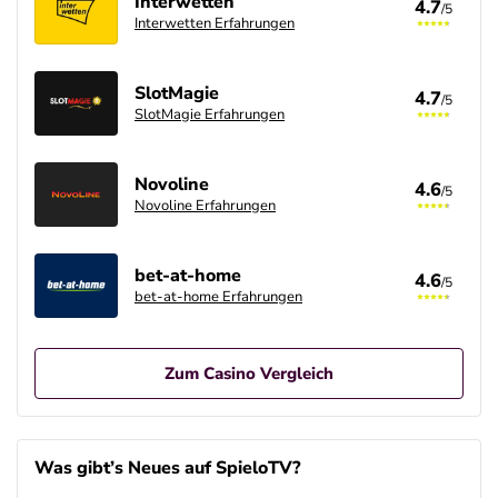
Interwetten
4.7
/5
Interwetten Erfahrungen
SlotMagie
4.7
/5
SlotMagie Erfahrungen
Novoline
4.6
/5
Novoline Erfahrungen
bet-at-home
4.6
/5
bet-at-home Erfahrungen
Zum Casino Vergleich
Betano Casino Bonus
4.8
/5
400% bis zu 80€
Was gibt’s Neues auf SpieloTV?
AGB gelten