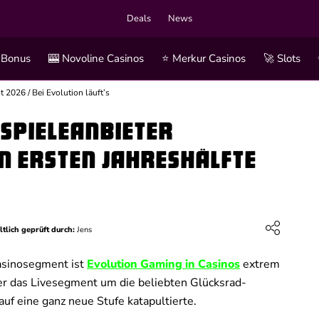
Deals
News
 Bonus
🎰 Novoline Casinos
⭐️ Merkur Casinos
🚀 Slots
t 2026
/
Bei Evolution läuft’s
🥇 Beste Spielothek finden:
🎁 Beste Boni:
🎁 Spiele & Boni:
🎁 Spiele & Boni:
Top 15 Wettboni
🎰 Beliebte Slots:
 Spieleanbieter
01.
Neue Online Casinos
Casino mit Startguthaben
Novoline Spiele (Liste)
Merkur Spiele (Liste)
Betano Casino Bonus Code
Books & Bulls (Casinos, Bon
n ersten Jahreshälfte
02.
Betano Bonus Code
Bester Online Casino Bonus
Casino Neukundenbonus
Novomatic Spiele (Liste)
Merkur Casino kostenlos spielen
Fruit Mania (Casinos, Bonus
03.
Interwetten Bonus Code
Casino mit 1 EUR Einzahlung
Casino Bestandskundenbonus
Novoline Casino kostenlos spielen
Merkur Casino Bonus ohne Einzahlung
Monopoly Slot (Casinos, Bo
ltlich geprüft durch:
Jens
04.
Bwin Bonus Code
Legale Online Casinos
Cashback Casino Bonus
Sofort: Novoline Casino 50 Freispiele
Merkur Spielautomaten Tricks
Book of Dead (Casinos, Bon
05.
bet-at-home Bonus Code
Casinosegment ist
Evolution Gaming in Casinos
extrem
Online Casino Auszahlungsquote
Casino Willkommensbonus
Welches Novoline Spiel zahlt am besten?
Welches Merkur Spiel zahlt am besten?
Tizona (Casinos, Bonus, RTP
der das Livesegment um die beliebten Glücksrad-
06.
NEO.bet Bonus Code
Online Casino Apps
uf eine ganz neue Stufe katapultierte.