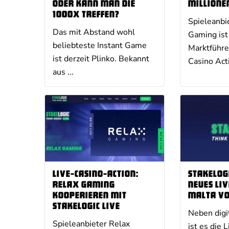
oder kann man die
Millione
1000x treffen?
Spieleanbi
Das mit Abstand wohl
Gaming ist
beliebteste Instant Game
Marktführe
ist derzeit Plinko. Bekannt
Casino Actio
aus ...
Live-Casino-Action:
Stakelogi
Relax Gaming
neues Liv
kooperieren mit
Malta vo
Stakelogic Live
Neben dig
Spieleanbieter Relax
ist es die 