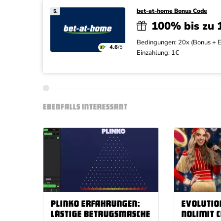
bet-at-home Bonus Code
5.
100% bis zu 
Bedingungen: 20x (Bonus + Ei
4.6
/5
Einzahlung: 1€
EBENFALLS INTERESSANT
Plinko Erfahrungen:
Evolutio
Lästige Betrugsmasche
NoLimit C