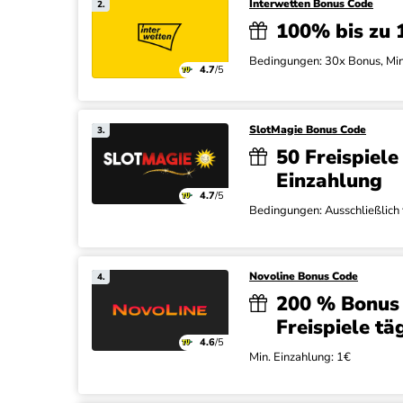
Interwetten Bonus Code
2.
100% bis zu 
Bedingungen: 30x Bonus, Min
4.7
/5
SlotMagie Bonus Code
3.
50 Freispiele
Einzahlung
4.7
/5
Bedingungen: Ausschließlich 
Novoline Bonus Code
4.
200 % Bonus 
Freispiele tä
4.6
/5
Min. Einzahlung: 1€