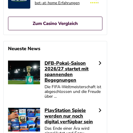
bet-at-home Erfahrungen
Zum Casino Vergleich
Betano Casino Bonus
4.8
/5
400% bis zu 80€
Neueste News
AGB gelten
DFB-Pokal-Saison
Interwetten Bonus
2026/27 startet mit
4.7
/5
100% bis zu 100€
spannenden
AGB gelten
Begegnungen
Die FIFA-Weltmeisterschaft ist
SlotMagie Bonus
abgeschlossen und die Freude
50 Freispiele ohne
4.7
über ...
/5
Einzahlung
AGB gelten
PlayStation Spiele
werden nur noch
Novoline Bonus
digital verfügbar sein
200 % Bonus + 10
4.6
/5
Das Ende einer Ära wird
Freispiele täglich