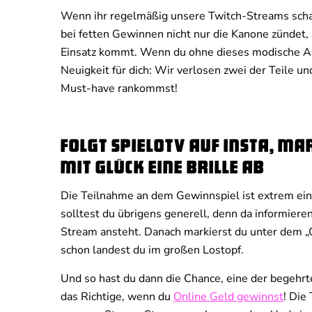
Wenn ihr regelmäßig unsere Twitch-Streams schau
bei fetten Gewinnen nicht nur die Kanone zündet, 
Einsatz kommt. Wenn du ohne dieses modische Acc
Neuigkeit für dich: Wir verlosen zwei der Teile un
Must-have rankommst!
Folgt SpieloTV auf Insta, ma
mit Glück eine Brille ab
Die Teilnahme an dem Gewinnspiel ist extrem ein
solltest du übrigens generell, denn da informier
Stream ansteht. Danach markierst du unter dem „
schon landest du im großen Lostopf.
Und so hast du dann die Chance, eine der begehr
das Richtige, wenn du
Online Geld gewinnst
! Die