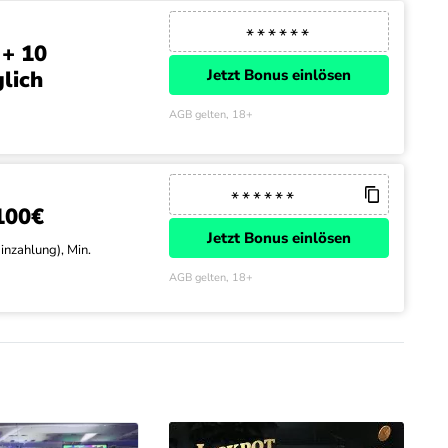
+ 10
glich
Jetzt Bonus einlösen
AGB gelten, 18+
100€
Jetzt Bonus einlösen
nzahlung), Min.
AGB gelten, 18+