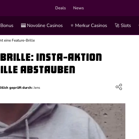
Deals
News
 Bonus
🎰 Novoline Casinos
⭐️ Merkur Casinos
🚀 Slots
t eine Feature-Brille
🥇 Beste Spielothek finden:
🎁 Beste Boni:
🎁 Spiele & Boni:
🎁 Spiele & Boni:
Top 15 Wettboni
🎰 Beliebte Slots:
Brille: Insta-Aktion
01.
Neue Online Casinos
Casino mit Startguthaben
Novoline Spiele (Liste)
Merkur Spiele (Liste)
Betano Casino Bonus Code
Books & Bulls (Casinos, Bon
ille abstauben
02.
Betano Bonus Code
Bester Online Casino Bonus
Casino Neukundenbonus
Novomatic Spiele (Liste)
Merkur Casino kostenlos spielen
Fruit Mania (Casinos, Bonus
ltlich geprüft durch:
03.
Jens
Interwetten Bonus Code
Casino mit 1 EUR Einzahlung
Casino Bestandskundenbonus
Novoline Casino kostenlos spielen
Merkur Casino Bonus ohne Einzahlung
Monopoly Slot (Casinos, Bo
04.
Bwin Bonus Code
Legale Online Casinos
Cashback Casino Bonus
Sofort: Novoline Casino 50 Freispiele
Merkur Spielautomaten Tricks
Book of Dead (Casinos, Bon
05.
bet-at-home Bonus Code
Online Casino Auszahlungsquote
Casino Willkommensbonus
Welches Novoline Spiel zahlt am besten?
Welches Merkur Spiel zahlt am besten?
Tizona (Casinos, Bonus, RTP
06.
NEO.bet Bonus Code
Online Casino Apps