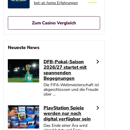
bet-at-home Erfahrungen
Zum Casino Vergleich
Betano Casino Bonus
4.8
/5
400% bis zu 80€
Neueste News
AGB gelten
DFB-Pokal-Saison
Interwetten Bonus
2026/27 startet mit
4.7
/5
100% bis zu 100€
spannenden
AGB gelten
Begegnungen
Die FIFA-Weltmeisterschaft ist
SlotMagie Bonus
abgeschlossen und die Freude
50 Freispiele ohne
4.7
über ...
/5
Einzahlung
AGB gelten
PlayStation Spiele
werden nur noch
Novoline Bonus
digital verfügbar sein
200 % Bonus + 10
4.6
/5
Das Ende einer Ära wird
Freispiele täglich