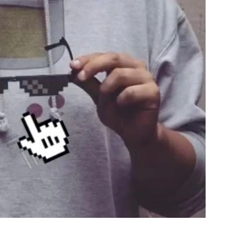
07.
Winamax Bonus Code
Online Casino Schnellste Auszahlung
08.
AdmiralBet Bonus Code
Bestes Casino mit Pragmatic Slots
09.
Bet365 Bonus Code
Bestes Deutsches Online Casino
10.
Betway Bonus Code
Casino mit hoher Gewinnchance
11.
Sportwetten.de Bonus Code
Plinko Betrugsmasche
12.
WettArena Bonus Code
13.
Sportingbet Bonus Code
14.
Tipwin Bonus Code
15.
DAZN BET Bonus Code