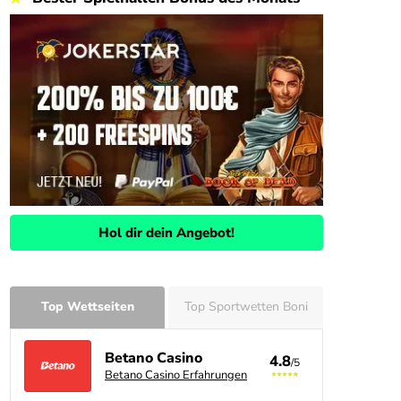
Hol dir dein Angebot!
Top Wettseiten
Top Sportwetten Boni
Betano Casino
4.8
/5
Betano Casino Erfahrungen