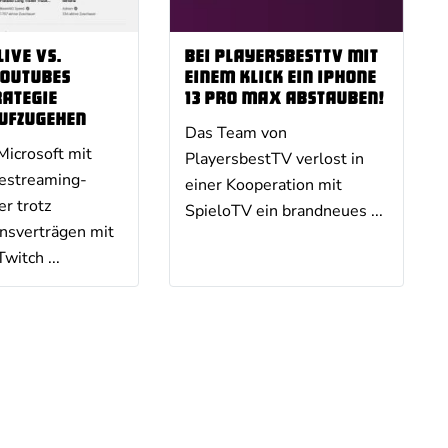
ive vs.
Bei PlayersbestTV mit
YouTubes
einem Klick ein iPhone
rategie
13 Pro Max abstauben!
aufzugehen
Das Team von
icrosoft mit
PlayersbestTV verlost in
estreaming-
einer Kooperation mit
er trotz
SpieloTV ein brandneues ...
nsverträgen mit
witch ...