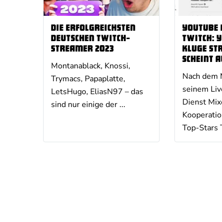
Die erfolgreichsten
YouTube L
deutschen Twitch-
Twitch: 
Streamer 2023
kluge St
scheint 
Montanablack, Knossi,
Nach dem M
Trymacs, Papaplatte,
seinem Liv
LetsHugo, EliasN97 – das
Dienst Mix
sind nur einige der ...
Kooperatio
Top-Stars T