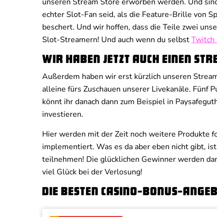
unseren Stream Store erworben werden. Und sind w
echter Slot-Fan seid, als die Feature-Brille von S
beschert. Und wir hoffen, dass die Teile zwei uns
Slot-Streamern! Und auch wenn du selbst
Twitch
Wir haben jetzt auch einen St
Außerdem haben wir erst kürzlich unseren Stream
alleine fürs Zuschauen unserer Livekanäle. Fünf 
könnt ihr danach dann zum Beispiel in Paysafeg
investieren.
Hier werden mit der Zeit noch weitere Produkte fo
implementiert. Was es da aber eben nicht gibt, ist
teilnehmen! Die glücklichen Gewinner werden dan
viel Glück bei der Verlosung!
Die besten Casino-Bonus-Angeb