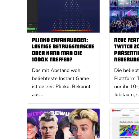
Plinko Erfahrungen:
Neue Feat
Lästige Betrugsmasche
Twitch 2
oder kann man die
präsenti
1000x treffen?
Neuerun
Das mit Abstand wohl
Die belieb
beliebteste Instant Game
Plattform T
ist derzeit Plinko. Bekannt
nur ihr 10-
aus ...
Jubiläum, s