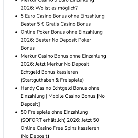
2026: Wo ist es möglich?
Zum Sportwetten Bonusvergleich
5 Euro Casino Bonus ohne Einzahlung:
Bester 5 € Gratis Casino Bonus
Online Poker Bonus ohne Einzahlung
2026: Bester No Deposit Poker
Bonus
Merkur Casino Bonus ohne Einzahlung
2026: Jetzt Merkur No Deposit
Echtgeld Bonus kassieren
(Startguthaben & Freispiele)
Handy Casino Echtgeld Bonus ohne
Einzahlung | Mobile Casino Bonus [No
Deposit]
50 Freispiele ohne Einzahlung
(SOFORT erhältlich) 2026: Jetzt 50
Online Casino Free Spins kassieren
(No Deposit)