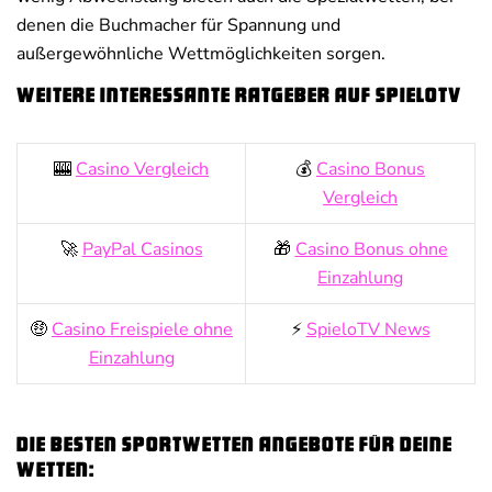
denen die Buchmacher für Spannung und
außergewöhnliche Wettmöglichkeiten sorgen.
Weitere interessante Ratgeber auf SpieloTV
🎰
Casino Vergleich
💰
Casino Bonus
Vergleich
🚀
PayPal Casinos
🎁
Casino Bonus ohne
Einzahlung
🤑
Casino Freispiele ohne
⚡
SpieloTV News
Einzahlung
Die besten Sportwetten Angebote für deine
Wetten: