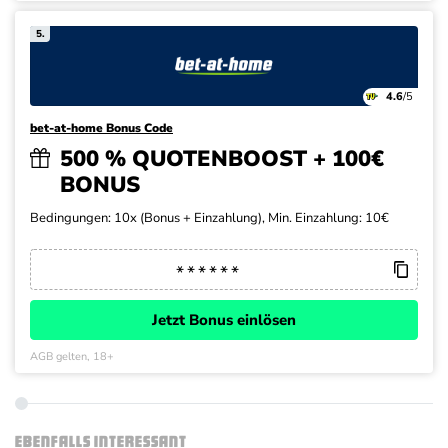
5.
4.6
/5
bet-at-home Bonus Code
500 % QUOTENBOOST + 100€
BONUS
Bedingungen: 10x (Bonus + Einzahlung), Min. Einzahlung: 10€
Jetzt Bonus einlösen
AGB gelten, 18+
EBENFALLS INTERESSANT