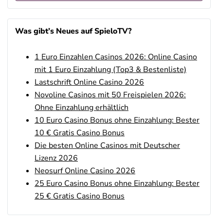
Betano Casino Bonus
4.8
/5
400% bis zu 80€
Was gibt’s Neues auf SpieloTV?
AGB gelten
1 Euro Einzahlen Casinos 2026: Online Casino
Interwetten Bonus
4.7
/5
100% bis zu 100€
mit 1 Euro Einzahlung (Top3 & Bestenliste)
AGB gelten
Lastschrift Online Casino 2026
Novoline Casinos mit 50 Freispielen 2026:
SlotMagie Bonus
4.7
Ohne Einzahlung erhältlich
/5
50 Freispiele ohne Einzahlung
AGB gelten
10 Euro Casino Bonus ohne Einzahlung: Bester
10 € Gratis Casino Bonus
Novoline Bonus
4.6
Die besten Online Casinos mit Deutscher
/5
200 % Bonus + 10 Freispiele täglich
Lizenz 2026
AGB gelten
Neosurf Online Casino 2026
bet-at-home Bonus
25 Euro Casino Bonus ohne Einzahlung: Bester
4.6
/5
100% bis zu 100€
25 € Gratis Casino Bonus
AGB gelten