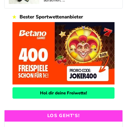
aufatmen, ...
Bester Sportwettenanbieter
Hol dir deine Freiwette!
LOS GEHT'S!