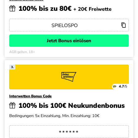
100% bis zu 80€
+ 20€ Freiwette
Jetzt Bonus einlösen
AGB gelten, 18+
3.
4.7
/5
Interwetten Bonus Code
100% bis 100€ Neukundenbonus
Bedingungen: 5x Einzahlung, Min. Einzahlung: 10€