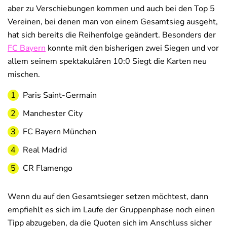
aber zu Verschiebungen kommen und auch bei den Top 5
Vereinen, bei denen man von einem Gesamtsieg ausgeht,
hat sich bereits die Reihenfolge geändert. Besonders der
FC Bayern
konnte mit den bisherigen zwei Siegen und vor
allem seinem spektakulären 10:0 Siegt die Karten neu
mischen.
Paris Saint-Germain
Manchester City
FC Bayern München
Real Madrid
CR Flamengo
Wenn du auf den Gesamtsieger setzen möchtest, dann
empfiehlt es sich im Laufe der Gruppenphase noch einen
Tipp abzugeben, da die Quoten sich im Anschluss sicher