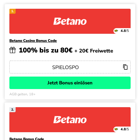
1.
4.8
/5
Betano Casino Bonus Code
100% bis zu 80€
+ 20€ Freiwette
Jetzt Bonus einlösen
AGB gelten, 18+
2.
4.8
/5
Betano Bonus Code