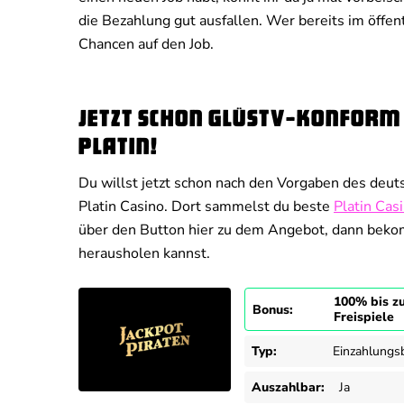
die Bezahlung gut ausfallen. Wer bereits im öffent
Chancen auf den Job.
Jetzt schon GlüStV-konform 
Platin!
Du willst jetzt schon nach den Vorgaben des deu
Platin Casino. Dort sammelst du beste
Platin Cas
über den Button hier zu dem Angebot, dann beko
herausholen kannst.
100% bis zu
Bonus:
Freispiele
Typ:
Einzahlungs
Auszahlbar:
Ja