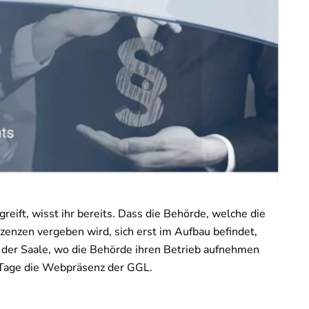
07.
Winamax Bonus Code
Online Casino Schnellste Auszahlung
08.
AdmiralBet Bonus Code
Bestes Casino mit Pragmatic Slots
09.
Bet365 Bonus Code
Bestes Deutsches Online Casino
10.
Betway Bonus Code
Casino mit hoher Gewinnchance
11.
Sportwetten.de Bonus Code
Plinko Betrugsmasche
12.
WettArena Bonus Code
13.
Sportingbet Bonus Code
14.
Tipwin Bonus Code
reift, wisst ihr bereits. Dass die Behörde, welche die
zenzen vergeben wird, sich erst im Aufbau befindet,
15.
DAZN BET Bonus Code
an der Saale, wo die Behörde ihren Betrieb aufnehmen
e Tage die Webpräsenz der GGL.