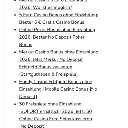
2026: Wo ist es möglich?
Zum Sportwetten Bonusvergleich
5 Euro Casino Bonus ohne Einzahlung:
Bester 5 € Gratis Casino Bonus
Online Poker Bonus ohne Einzahlung
2026: Bester No Deposit Poker
Bonus
Merkur Casino Bonus ohne Einzahlung
2026: Jetzt Merkur No Deposit
Echtgeld Bonus kassieren
(Startguthaben & Freispiele)
Handy Casino Echtgeld Bonus ohne
Einzahlung | Mobile Casino Bonus [No
Deposit]
50 Freispiele ohne Einzahlung
(SOFORT erhältlich) 2026: Jetzt 50
Online Casino Free Spins kassieren
(No Deposit)