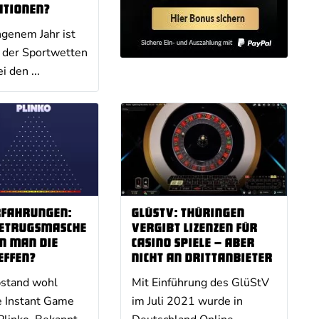
ationen?
ngenem Jahr ist
 der Sportwetten
i den ...
rfahrungen:
GlüStV: Thüringen
Betrugsmasche
vergibt Lizenzen für
n man die
Casino Spiele – aber
effen?
nicht an Drittanbieter
bstand wohl
Mit Einführung des GlüStV
e Instant Game
im Juli 2021 wurde in