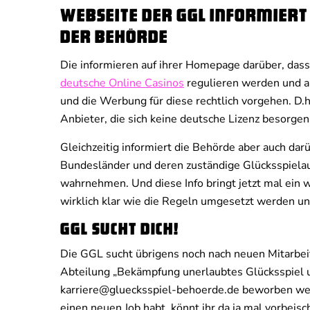
Webseite der GGL informiert
der Behörde
Die informieren auf ihrer Homepage darüber, dass
deutsche Online Casinos
regulieren werden und a
und die Werbung für diese rechtlich vorgehen. D.h
Anbieter, die sich keine deutsche Lizenz besor
Gleichzeitig informiert die Behörde aber auch da
Bundesländer und deren zuständige Glücksspiela
wahrnehmen. Und diese Info bringt jetzt mal ein we
wirklich klar wie die Regeln umgesetzt werden un
GGL sucht dich!
Die GGL sucht übrigens noch nach neuen Mitarbeite
Abteilung „Bekämpfung unerlaubtes Glücksspiel un
karriere@gluecksspiel-behoerde.de
beworben werd
einen neuen Job habt, könnt ihr da ja mal vorbeis