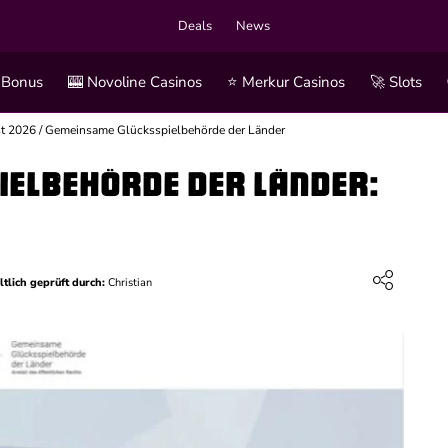
Deals
News
 Bonus
🎰 Novoline Casinos
⭐️ Merkur Casinos
🚀 Slots
t 2026
/
Gemeinsame Glücksspielbehörde der Länder
🥇 Beste Spielothek finden:
🎁 Beste Boni:
🎁 Spiele & Boni:
🎁 Spiele & Boni:
Top 15 Wettboni
🎰 Beliebte Slots:
ielbehörde der Länder:
01.
Neue Online Casinos
Casino mit Startguthaben
Novoline Spiele (Liste)
Merkur Spiele (Liste)
Betano Casino Bonus Code
Books & Bulls (Casinos, Bon
02.
Betano Bonus Code
Bester Online Casino Bonus
Casino Neukundenbonus
Novomatic Spiele (Liste)
Merkur Casino kostenlos spielen
Fruit Mania (Casinos, Bonus
ltlich geprüft durch:
03.
Christian
Interwetten Bonus Code
Casino mit 1 EUR Einzahlung
Casino Bestandskundenbonus
Novoline Casino kostenlos spielen
Merkur Casino Bonus ohne Einzahlung
Monopoly Slot (Casinos, Bo
04.
Bwin Bonus Code
Legale Online Casinos
Cashback Casino Bonus
Sofort: Novoline Casino 50 Freispiele
Merkur Spielautomaten Tricks
Book of Dead (Casinos, Bon
05.
bet-at-home Bonus Code
Online Casino Auszahlungsquote
Casino Willkommensbonus
Welches Novoline Spiel zahlt am besten?
Welches Merkur Spiel zahlt am besten?
Tizona (Casinos, Bonus, RTP
06.
NEO.bet Bonus Code
Online Casino Apps