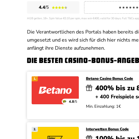
4.4
/5
AGB gelten, 18+. Spin Value €0.10 per spin, max win €400, valid for 30 days. Full T&Cs app
Die Verantwortlichen des Portals haben bereits d
umgesetzt und es wird sich für dich hier nichts 
anfängt ihre Dienste aufzunehmen.
Die besten Casino-Bonus-Angeb
Betano Casino Bonus Code
1.
400% bis zu 
+ 400 Freispiele s
4.8
/5
Min. Einzahlung: 1€
Interwetten Bonus Code
2.
100% bis zu 