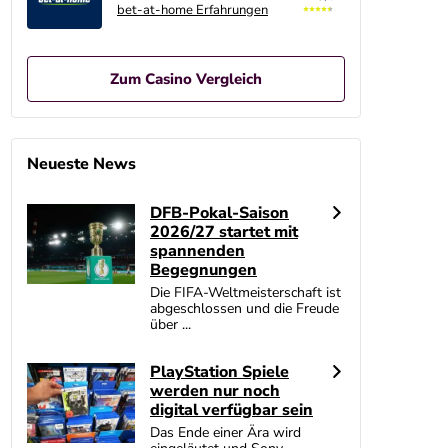
bet-at-home Erfahrungen
Zum Casino Vergleich
Betano Casino Bonus
4.8
/5
400% bis zu 80€
Neueste News
AGB gelten
DFB-Pokal-Saison
Interwetten Bonus
2026/27 startet mit
4.7
/5
100% bis zu 100€
spannenden
AGB gelten
Begegnungen
Die FIFA-Weltmeisterschaft ist
SlotMagie Bonus
abgeschlossen und die Freude
50 Freispiele ohne
4.7
über ...
/5
Einzahlung
AGB gelten
PlayStation Spiele
werden nur noch
Novoline Bonus
digital verfügbar sein
200 % Bonus + 10
4.6
/5
Das Ende einer Ära wird
Freispiele täglich