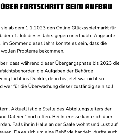
 über Fortschritt beim Aufbau
 sie ab dem 1.1.2023 den Online Glücksspielmarkt für
b dem 1. Juli dieses Jahrs gegen unerlaubte Angebote
. im Sommer dieses Jahrs könnte es sein, dass die
gen wollen Probleme bekommen.
rüber, dass während dieser Übergangsphase bis 2023 die
ufsichtsbehörden die Aufgaben der Behörde
nig Licht ins Dunkle, denn bis jetzt war nicht so
d wer für die Überwachung dieser zuständig sein soll.
rn. Aktuell ist die Stelle des Abteilungsleiters der
d Dateien“ noch offen. Bei Interesse kann sich über
en. Falls ihr in Halle an der Saale wohnt und Lust auf
chauen. Da es sich um eine Behörde handelt, dürfte auch