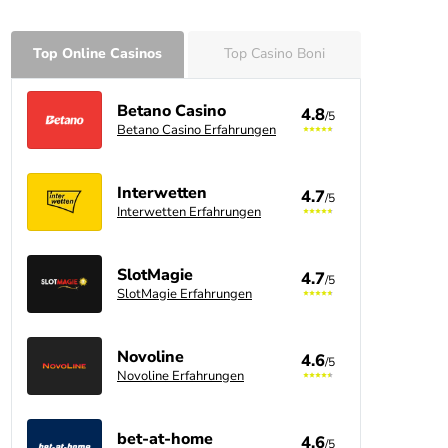
Paysafecard Online Casinos
15 EURO Casino Bonus ohne Einzahlung
Wettanbieter mit Paysafecard
Top Online Casinos
Top Casino Boni
Beliebte Ratgeber:
Klarna Online Casinos
20 EURO Casino Bonus ohne Einzahlung
Neteller Online Casinos
25 EURO Casino Bonus ohne Einzahlung
Sportwetten Tipps (aktuell & kostenlos)
Betano Casino
4.8
/5
Betano Casino Erfahrungen
Muchbetter Online Casinos
30 EURO Casino Bonus ohne Einzahlung
Sportwetten Strategien
Interwetten
Skrill Online Casinos
35 EURO Casino Bonus ohne Einzahlung
Kombiwetten Strategie
4.7
/5
Interwetten Erfahrungen
Giropay Online Casinos
50 EURO Casino Bonus ohne Einzahlung
Systemwetten Strategie
SlotMagie
4.7
Kreditkarten Online Casinos
5 EURO Gratis Casino Startguthaben
Value Bets Erfahrungen & Strategie
/5
SlotMagie Erfahrungen
Online Casino auf Rechnung
Casino Startguthaben ohne Einzahlung
Surebets Erfahrungen & Strategie
Novoline
4.6
/5
Casino mit Banküberweisung
Unbekannte Online Casinos mit Bonus ohne Einzahlung
Novoline Erfahrungen
bet-at-home
4.6
/5