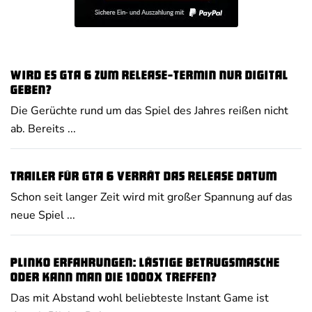
Wird es GTA 6 zum Release-Termin nur digital
geben?
Die Gerüchte rund um das Spiel des Jahres reißen nicht
ab. Bereits ...
Trailer für GTA 6 verrät das Release Datum
Schon seit langer Zeit wird mit großer Spannung auf das
neue Spiel ...
Plinko Erfahrungen: Lästige Betrugsmasche
oder kann man die 1000x treffen?
Das mit Abstand wohl beliebteste Instant Game ist