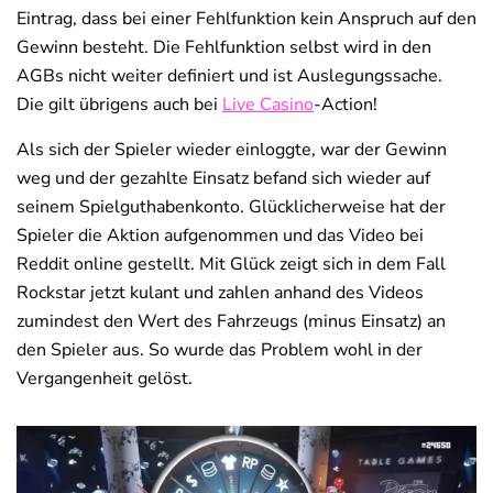
Eintrag, dass bei einer Fehlfunktion kein Anspruch auf den
Gewinn besteht. Die Fehlfunktion selbst wird in den
AGBs nicht weiter definiert und ist Auslegungssache.
Die gilt übrigens auch bei
Live Casino
-Action!
Als sich der Spieler wieder einloggte, war der Gewinn
weg und der gezahlte Einsatz befand sich wieder auf
seinem Spielguthabenkonto. Glücklicherweise hat der
Spieler die Aktion aufgenommen und das Video bei
Reddit online gestellt. Mit Glück zeigt sich in dem Fall
Rockstar jetzt kulant und zahlen anhand des Videos
zumindest den Wert des Fahrzeugs (minus Einsatz) an
den Spieler aus. So wurde das Problem wohl in der
Vergangenheit gelöst.