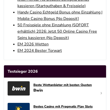
kassieren (Startguthaben & Freispiele)
Handy Casino Echtgeld Bonus ohne Einzahlung |
Mobile Casino Bonus [No Deposit]
50 Freispiele ohne Einzahlung (SOFORT
erhältlich) 2026: Jetzt 50 Online Casino Free
Spins kassieren (No Deposit)
EM 2026 Wetten
EM 2024 Bester Torwart
Testsieger 2026
Beste Wettanbieter mit besten Quoten
Bwin
Bestes Casino mit Pragmatic Play Slots