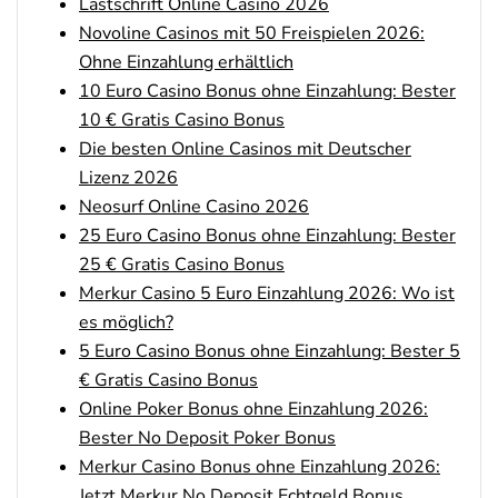
Lastschrift Online Casino 2026
Novoline Casinos mit 50 Freispielen 2026:
Interwetten Bonus
4.7
Ohne Einzahlung erhältlich
/5
100% bis 100€ Neukundenbonus
AGB gelten
10 Euro Casino Bonus ohne Einzahlung: Bester
10 € Gratis Casino Bonus
Bwin Bonus
4.6
Die besten Online Casinos mit Deutscher
/5
100% bis zu 100€
Lizenz 2026
AGB gelten
Neosurf Online Casino 2026
25 Euro Casino Bonus ohne Einzahlung: Bester
25 € Gratis Casino Bonus
bet-at-home Bonus
Merkur Casino 5 Euro Einzahlung 2026: Wo ist
500 % QUOTENBOOST + 100€
4.6
/5
BONUS
es möglich?
AGB gelten
5 Euro Casino Bonus ohne Einzahlung: Bester 5
€ Gratis Casino Bonus
Zum Sportwetten Bonusvergleich
Online Poker Bonus ohne Einzahlung 2026:
Bester No Deposit Poker Bonus
Merkur Casino Bonus ohne Einzahlung 2026:
Jetzt Merkur No Deposit Echtgeld Bonus