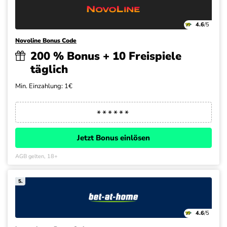
4.6
/5
Novoline Bonus Code
200 % Bonus + 10 Freispiele
täglich
Min. Einzahlung: 1€
Jetzt Bonus einlösen
AGB gelten, 18+
5.
4.6
/5