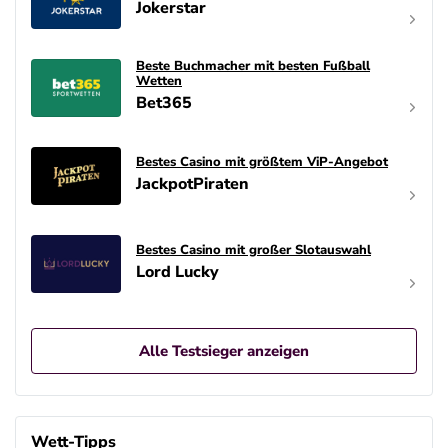
Jokerstar
Beste Buchmacher mit besten Fußball
Wetten
Bet365
Bestes Casino mit größtem ViP-Angebot
JackpotPiraten
Bestes Casino mit großer Slotauswahl
Lord Lucky
Alle Testsieger anzeigen
Wett-Tipps