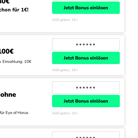
80€
Jetzt Bonus einlösen
chon für 1€!
AGB gelten, 18+
100€
Jetzt Bonus einlösen
. Einzahlung: 10€
AGB gelten, 18+
 ohne
Jetzt Bonus einlösen
für Eye of Horus
AGB gelten, 18+