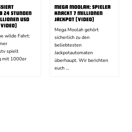
ssiert
Mega Moolah: Spieler
b 24 Stunden
knackt 7 Millionen
illionen USD
Jackpot (Video)
(Video)
Mega Moolah gehört
ne wilde Fahrt:
sicherlich zu den
amer
beliebtesten
tv spielt
Jackpotautomaten
g mit 1000er
überhaupt. Wir berichten
euch ...