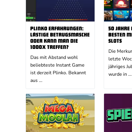
Plinko Erfahrungen:
50 Jahre
Lästige Betrugsmasche
besten M
oder kann man die
Slots
1000x treffen?
Die Merkur
Das mit Abstand wohl
letzte Woc
beliebteste Instant Game
jähriges J
ist derzeit Plinko. Bekannt
wurde in ...
aus ...