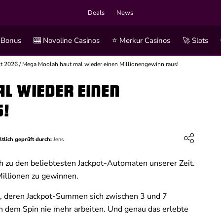
Deals
News
 Bonus
🎰 Novoline Casinos
⭐️ Merkur Casinos
🚀 Slots
t 2026
/
Mega Moolah haut mal wieder einen Millionengewinn raus!
🥇 Beste Spielothek finden:
🎁 Beste Boni:
🎁 Spiele & Boni:
🎁 Spiele & Boni:
Top 15 Wettboni
🎰 Beliebte Slots:
l wieder einen
01.
Neue Online Casinos
Casino mit Startguthaben
Novoline Spiele (Liste)
Merkur Spiele (Liste)
Betano Casino Bonus Code
Books & Bulls (Casinos, Bon
s!
02.
Betano Bonus Code
Bester Online Casino Bonus
Casino Neukundenbonus
Novomatic Spiele (Liste)
Merkur Casino kostenlos spielen
Fruit Mania (Casinos, Bonus
ltlich geprüft durch:
03.
Jens
Interwetten Bonus Code
Casino mit 1 EUR Einzahlung
Casino Bestandskundenbonus
Novoline Casino kostenlos spielen
Merkur Casino Bonus ohne Einzahlung
Monopoly Slot (Casinos, Bo
04.
Bwin Bonus Code
h zu den beliebtesten Jackpot-Automaten unserer Zeit.
Legale Online Casinos
Cashback Casino Bonus
Sofort: Novoline Casino 50 Freispiele
Merkur Spielautomaten Tricks
Book of Dead (Casinos, Bon
Millionen zu gewinnen.
05.
bet-at-home Bonus Code
Online Casino Auszahlungsquote
Casino Willkommensbonus
Welches Novoline Spiel zahlt am besten?
Welches Merkur Spiel zahlt am besten?
Tizona (Casinos, Bonus, RTP
ts, deren Jackpot-Summen sich zwischen 3 und 7
06.
NEO.bet Bonus Code
Online Casino Apps
h dem Spin nie mehr arbeiten. Und genau das erlebte