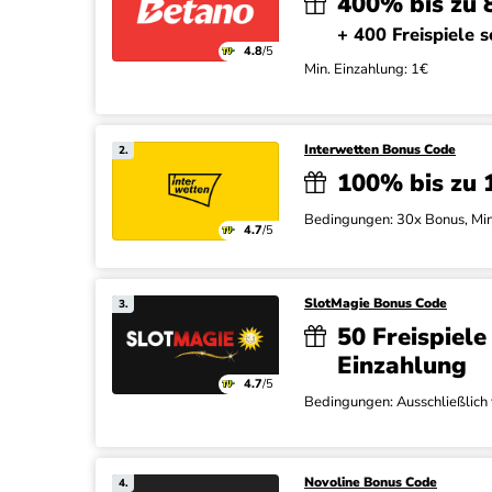
400% bis zu 
+ 400 Freispiele s
4.8
/5
Min. Einzahlung: 1€
Interwetten Bonus Code
2.
100% bis zu 
Bedingungen: 30x Bonus, Min
4.7
/5
SlotMagie Bonus Code
3.
50 Freispiele
Einzahlung
4.7
/5
Bedingungen: Ausschließlich 
Novoline Bonus Code
4.