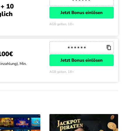
+ 10
glich
Jetzt Bonus einlösen
AGB gelten, 18+
100€
Jetzt Bonus einlösen
nzahlung), Min.
AGB gelten, 18+