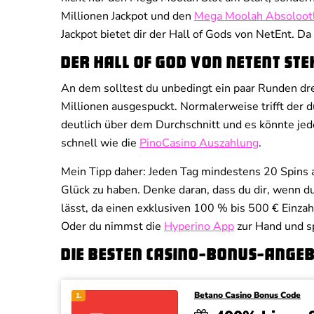
Millionen Jackpot und den
Mega Moolah Absolootl
Jackpot bietet dir der Hall of Gods von NetEnt. Da
Der Hall of God von NetEnt st
An dem solltest du unbedingt ein paar Runden dr
Millionen ausgespuckt. Normalerweise trifft der du
deutlich über dem Durchschnitt und es könnte je
schnell wie die
PinoCasino Auszahlung
.
Mein Tipp daher: Jeden Tag mindestens 20 Spins an
Glück zu haben. Denke daran, dass du dir, wenn d
lässt, da einen exklusiven 100 % bis 500 € Einzah
Oder du nimmst die
Hyperino App
zur Hand und sp
Die besten Casino-Bonus-Angeb
Betano Casino Bonus Code
1.