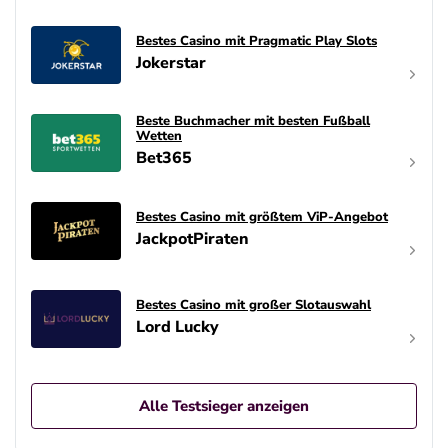
Bestes Casino mit Pragmatic Play Slots
Jokerstar
Beste Buchmacher mit besten Fußball
Wetten
Bet365
Bestes Casino mit größtem ViP-Angebot
JackpotPiraten
Bestes Casino mit großer Slotauswahl
Lord Lucky
Alle Testsieger anzeigen