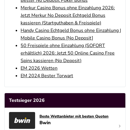
Bester No Deposit Poker Bonus
Merkur Casino Bonus ohne Einzahlung 2026:
Jetzt Merkur No Deposit Echtgeld Bonus
kassieren (Startguthaben & Freispiele)
Handy Casino Echtgeld Bonus ohne Einzahlung |
Mobile Casino Bonus [No Deposit]
50 Freispiele ohne Einzahlung (SOFORT
erhältlich) 2026: Jetzt 50 Online Casino Free
Spins kassieren (No Deposit)
EM 2026 Wetten
EM 2024 Bester Torwart
Testsieger 2026
Beste Wettanbieter mit besten Quoten
Bwin