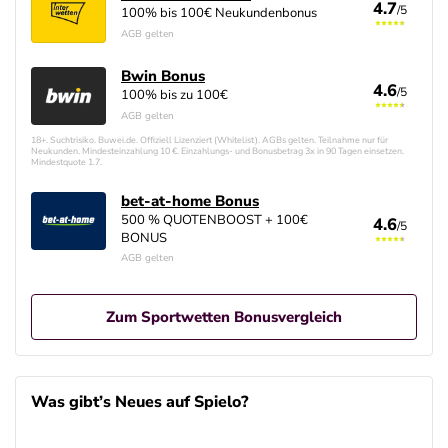
Interwetten
4.7
4.7
/5
/5
100% bis 100€ Neukundenbonus
Interwetten Erfahrungen
AGB gelten
Bwin Bonus
Bwin
4.6
4.6
/5
/5
100% bis zu 100€
Bwin Erfahrungen
AGB gelten
18+. Suchtrisiko. Buwei.de. Offiziell Lizenziert (Whitelist). AGBs gelten. Teilnahme nur für
Neukunden. Mindesteinzahlung 10 €. Einzahlungs- und Bonusbetrag 3x in 90 Tagen einsetzen.
Mindestquote 1.7.
bet-at-home
4.6
/5
bet-at-home Erfahrungen
bet-at-home Bonus
500 % QUOTENBOOST + 100€
4.6
/5
BONUS
AGB gelten
Zum Sportwetten Bonusvergleich
Was gibt’s Neues auf Spielo?