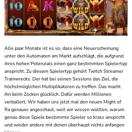
Deals
News
Alle paar Monate ist es so, dass eine Neuerscheinung
unter den Automaten am Markt aufschlägt, die aufgrund
ihres hohen Potenzials einen ganz bestimmten Spielertyp
anspricht. Zu diesem Spielertyp gehört Twitch Streamer
Trainwrecks. Der hat bei seinen Sessions das Ziel, die
höchstmöglichen Multiplikatoren zu treffen. Das macht
ihn beim Zocken glücklich. Dafür werden Millionen
verballert. Wir haben uns jetzt mal den neuen Might of
Ra genauer angeschaut, weil wir wissen wollten, warum
genau diese Spiele bestimmte Spieler so krass anspricht
und wieder andere mit denen überhaupt nichts anfangen