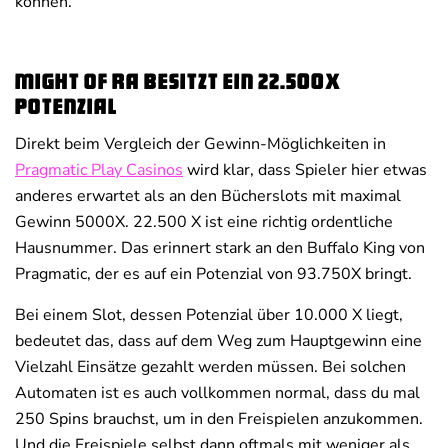
können.
Might of Ra besitzt ein 22.500x
Potenzial
Direkt beim Vergleich der Gewinn-Möglichkeiten in
Pragmatic Play Casinos
wird klar, dass Spieler hier etwas
anderes erwartet als an den Bücherslots mit maximal
Gewinn 5000X. 22.500 X ist eine richtig ordentliche
Hausnummer. Das erinnert stark an den Buffalo King von
Pragmatic, der es auf ein Potenzial von 93.750X bringt.
Bei einem Slot, dessen Potenzial über 10.000 X liegt,
bedeutet das, dass auf dem Weg zum Hauptgewinn eine
Vielzahl Einsätze gezahlt werden müssen. Bei solchen
Automaten ist es auch vollkommen normal, dass du mal
250 Spins brauchst, um in den Freispielen anzukommen.
Und die Freispiele selbst dann oftmals mit weniger als