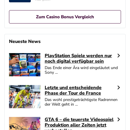
Zum Casino Bonus Vergleich
Neueste News
PlayStation Spiele werden nur
noch digital verfügbar sein
Das Ende einer Ära wird eingeläutet und
Sony ...
Letzte und entscheidende
Phase der Tour de France
Das wohl prestigeträchtigste Radrennen
der Welt geht in ...
GTA 6 – die teuerste Videospiel
Produktion aller Zeiten jetzt