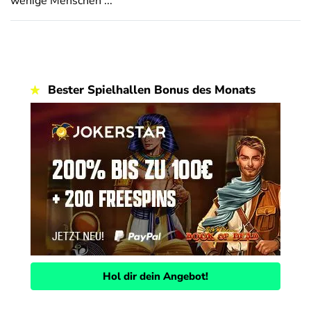
wenige Menschen ...
Bester Spielhallen Bonus des Monats
Hol dir dein Angebot!