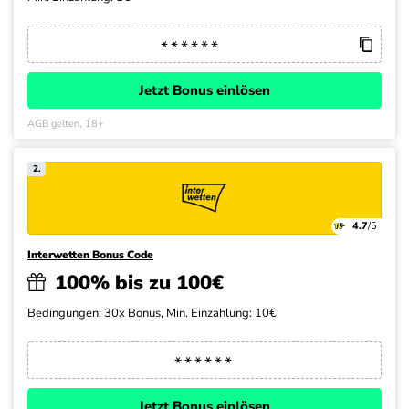
Jetzt Bonus einlösen
AGB gelten, 18+
2.
4.7
/5
Interwetten Bonus Code
100% bis zu 100€
Bedingungen: 30x Bonus, Min. Einzahlung: 10€
Jetzt Bonus einlösen