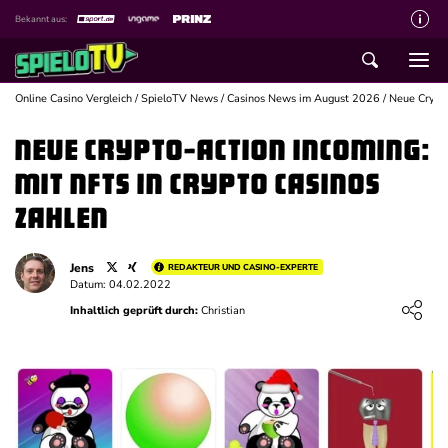
Bekannt aus:
Über spieloTV
Wie wir bewerten
Online Casino Vergleich
/
SpieloTV News
/
Casinos News im August 2026
/
Neue Crypt
Die SpieloTV Crew
Neue Crypto-Action incoming:
Datenschutzerklärung
Mit NFTs in Crypto Casinos
Haftungsausschluss für Inhalte
zahlen
Affiliate Disclaimer
Jens
REDAKTEUR UND CASINO-EXPERTE
Schreiber gesucht
Datum: 04.02.2022
Loading ...
Inhaltlich geprüft durch:
Christian
Kontakt mit spieloTV
Spielsucht Hilfe