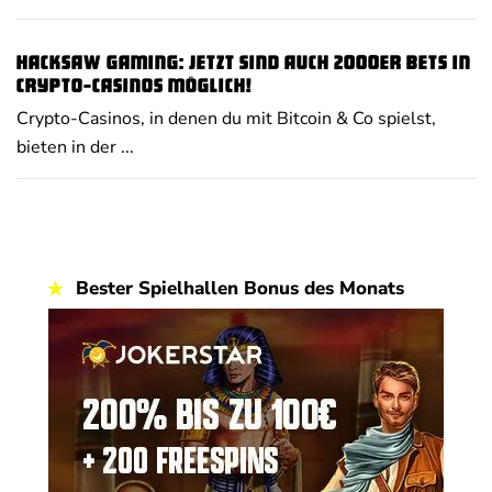
Hacksaw Gaming: Jetzt sind auch 2000er Bets in
Crypto-Casinos möglich!
Crypto-Casinos, in denen du mit Bitcoin & Co spielst,
bieten in der ...
Bester Spielhallen Bonus des Monats