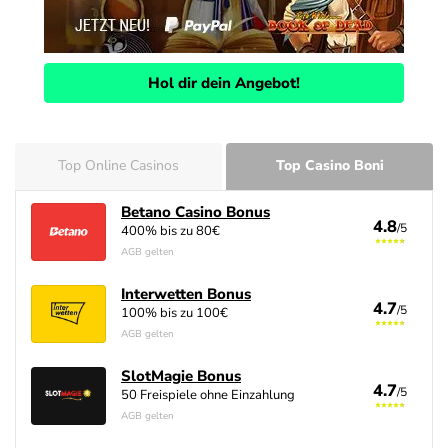
Hol dir dein Angebot!
Top Online Casinos
Top Casino Boni
Betano Casino Bonus
Betano Casino
4.8
4.8
/5
/5
400% bis zu 80€
Betano Casino Erfahrungen
AGB gelten
Interwetten Bonus
Interwetten
4.7
4.7
/5
/5
100% bis zu 100€
Interwetten Erfahrungen
AGB gelten
SlotMagie Bonus
SlotMagie
4.7
4.7
/5
/5
50 Freispiele ohne Einzahlung
SlotMagie Erfahrungen
AGB gelten