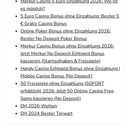
Merkur Casino 5 Euro Einzahlung 2026: Wo ist
es möglich?
5 Euro Casino Bonus ohne Einzahlung: Bester 5
€ Gratis Casino Bonus
Online Poker Bonus ohne Einzahlung 2026:
Bester No Deposit Poker Bonus
Merkur Casino Bonus ohne Einzahlung 2026:
Jetzt Merkur No Deposit Echtgeld Bonus
kassieren (Startguthaben & Freispiele)
Handy Casino Echtgeld Bonus ohne Einzahlung |
Mobile Casino Bonus [No Deposit]
50 Freispiele ohne Einzahlung (SOFORT
erhältlich) 2026: Jetzt 50 Online Casino Free
Spins kassieren (No Deposit)
EM 2026 Wetten
EM 2024 Bester Torwart