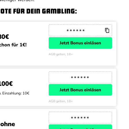
ote für dein Gambling:
80€
Jetzt Bonus einlösen
chon für 1€!
AGB gelten, 18+
100€
Jetzt Bonus einlösen
. Einzahlung: 10€
AGB gelten, 18+
 ohne