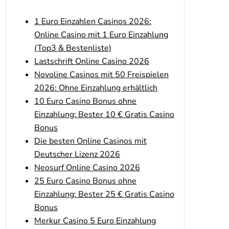
AGB gelten
1 Euro Einzahlen Casinos 2026:
Betano Bonus
4.8
/5
100% bis zu 80€
Online Casino mit 1 Euro Einzahlung
AGB gelten
(Top3 & Bestenliste)
Lastschrift Online Casino 2026
Interwetten Bonus
Novoline Casinos mit 50 Freispielen
100% bis 100€
4.7
/5
Neukundenbonus
2026: Ohne Einzahlung erhältlich
AGB gelten
10 Euro Casino Bonus ohne
Einzahlung: Bester 10 € Gratis Casino
Bwin Bonus
4.6
/5
100% bis zu 100€
Bonus
AGB gelten
Die besten Online Casinos mit
Deutscher Lizenz 2026
Neosurf Online Casino 2026
bet-at-home Bonus
25 Euro Casino Bonus ohne
500 % QUOTENBOOST +
4.6
/5
Einzahlung: Bester 25 € Gratis Casino
100€ BONUS
Bonus
AGB gelten
Merkur Casino 5 Euro Einzahlung