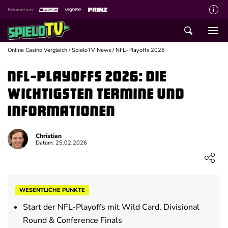
Bekannt aus:
Über spieloTV
Wie wir bewerten
Online Casino Vergleich
/
SpieloTV News
/
NFL-Playoffs 2026
Die SpieloTV Crew
NFL-Playoffs 2026: die
Datenschutzerklärung
wichtigsten Termine und
Haftungsausschluss für Inhalte
Informationen
Affiliate Disclaimer
Christian
Schreiber gesucht
Datum: 25.02.2026
Kontakt mit spieloTV
Spielsucht Hilfe
WESENTLICHE PUNKTE
Start der NFL-Playoffs mit Wild Card, Divisional
Round & Conference Finals