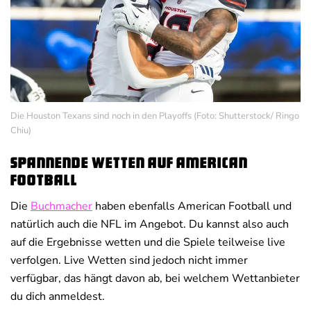
Die Houston Texans sind noch in den Playoffs (Foto: Shutterstock/ Ringo
Chiu)
Spannende Wetten auf American
Football
Die
Buchmacher
haben ebenfalls American Football und
natürlich auch die NFL im Angebot. Du kannst also auch
auf die Ergebnisse wetten und die Spiele teilweise live
verfolgen. Live Wetten sind jedoch nicht immer
verfügbar, das hängt davon ab, bei welchem Wettanbieter
du dich anmeldest.