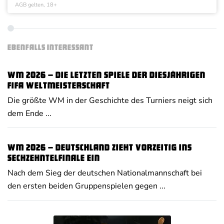
AGB gelten, 18+
EBENFALLS INTERESSANT
WM 2026 – Die letzten Spiele der diesjährigen
FIFA Weltmeisterschaft
Die größte WM in der Geschichte des Turniers neigt sich
dem Ende ...
WM 2026 – Deutschland zieht vorzeitig ins
Sechzehntelfinale ein
Nach dem Sieg der deutschen Nationalmannschaft bei
den ersten beiden Gruppenspielen gegen ...