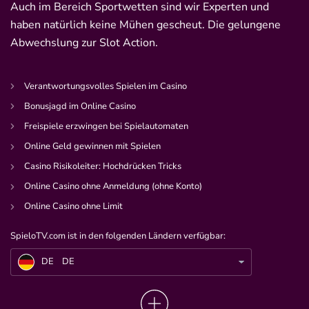
Auch im Bereich Sportwetten sind wir Experten und
bet-at-home Bonus
500 % QUOTENBOOST + 100€
haben natürlich keine Mühen gescheut. Die gelungene
4.6
/5
BONUS
Abwechslung zur Slot Action.
AGB gelten
Verantwortungsvolles Spielen im Casino
Zum Sportwetten Bonusvergleich
Bonusjagd im Online Casino
Freispiele erzwingen bei Spielautomaten
Online Geld gewinnen mit Spielen
Casino Risikoleiter: Hochdrücken Tricks
Online Casino ohne Anmeldung (ohne Konto)
Online Casino ohne Limit
SpieloTV.com ist in den folgenden Ländern verfügbar:
DE
NFL-Playoffs 2026
DE
DE