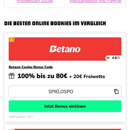
Freiwetten 2026
Wettanbieter mit PayPal
Die besten Online Bookies im Vergleich
1.
4.8
/5
Betano Casino Bonus Code
100% bis zu 80€
+ 20€ Freiwette
Jetzt Bonus einlösen
AGB gelten, 18+