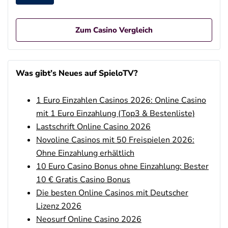
Zum Casino Vergleich
Betano Casino Bonus
4.8
/5
400% bis zu 80€
Was gibt’s Neues auf SpieloTV?
AGB gelten
1 Euro Einzahlen Casinos 2026: Online Casino
Interwetten Bonus
4.7
/5
100% bis zu 100€
mit 1 Euro Einzahlung (Top3 & Bestenliste)
AGB gelten
Lastschrift Online Casino 2026
Novoline Casinos mit 50 Freispielen 2026:
SlotMagie Bonus
4.7
Ohne Einzahlung erhältlich
/5
50 Freispiele ohne Einzahlung
AGB gelten
10 Euro Casino Bonus ohne Einzahlung: Bester
10 € Gratis Casino Bonus
Novoline Bonus
4.6
Die besten Online Casinos mit Deutscher
/5
200 % Bonus + 10 Freispiele täglich
Lizenz 2026
AGB gelten
Neosurf Online Casino 2026
bet-at-home Bonus