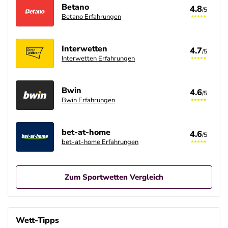
Betano
4.8
/5
Betano Erfahrungen
Interwetten
4.7
/5
Interwetten Erfahrungen
Bwin
4.6
/5
Bwin Erfahrungen
bet-at-home
4.6
/5
bet-at-home Erfahrungen
Zum Sportwetten Vergleich
Betano Casino Bonus
4.8
/5
100% bis zu 80€
Wett-Tipps
AGB gelten