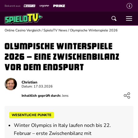
Bekannt aus:
Über spieloTV
Wie wir bewerten
Online Casino Vergleich
/
SpieloTV News
/
Olympische Winterspiele 2026
Die SpieloTV Crew
Olympische Winterspiele
Datenschutzerklärung
2026 – eine Zwischenbilanz
Haftungsausschluss für Inhalte
vor dem Endspurt
Affiliate Disclaimer
Christian
Schreiber gesucht
Datum: 17.03.2026
Inhaltlich geprüft durch:
Jens
Kontakt mit spieloTV
Spielsucht Hilfe
WESENTLICHE PUNKTE
Winter Olympics in Italy laufen noch bis 22.
Februar – erste Zwischenbilanz mit