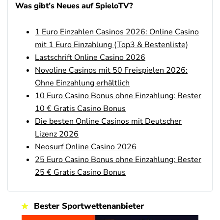
4.8
/5
400% bis zu 80€
Was gibt’s Neues auf SpieloTV?
AGB gelten
1 Euro Einzahlen Casinos 2026: Online Casino
Interwetten Bonus
4.7
/5
100% bis zu 100€
mit 1 Euro Einzahlung (Top3 & Bestenliste)
AGB gelten
Lastschrift Online Casino 2026
Novoline Casinos mit 50 Freispielen 2026:
SlotMagie Bonus
4.7
Ohne Einzahlung erhältlich
/5
50 Freispiele ohne Einzahlung
AGB gelten
10 Euro Casino Bonus ohne Einzahlung: Bester
10 € Gratis Casino Bonus
Novoline Bonus
4.6
Die besten Online Casinos mit Deutscher
/5
200 % Bonus + 10 Freispiele täglich
Lizenz 2026
AGB gelten
Neosurf Online Casino 2026
bet-at-home Bonus
25 Euro Casino Bonus ohne Einzahlung: Bester
4.6
/5
100% bis zu 100€
25 € Gratis Casino Bonus
AGB gelten
Zum Casino Bonus Vergleich
Bester Sportwettenanbieter