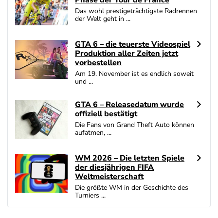
Das wohl prestigeträchtigste Radrennen
der Welt geht in ...
GTA 6 – die teuerste Videospiel
Produktion aller Zeiten jetzt
vorbestellen
Am 19. November ist es endlich soweit
und ...
GTA 6 – Releasedatum wurde
offiziell bestätigt
Die Fans von Grand Theft Auto können
aufatmen, ...
WM 2026 – Die letzten Spiele
der diesjährigen FIFA
Weltmeisterschaft
Die größte WM in der Geschichte des
Turniers ...