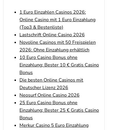
AGB gelten
1 Euro Einzahlen Casinos 2026:
Betano Bonus
4.8
/5
100% bis zu 80€
Online Casino mit 1 Euro Einzahlung
AGB gelten
(Top3 & Bestenliste)
Lastschrift Online Casino 2026
Interwetten Bonus
Novoline Casinos mit 50 Freispielen
100% bis 100€
4.7
/5
Neukundenbonus
2026: Ohne Einzahlung erhältlich
AGB gelten
10 Euro Casino Bonus ohne
Einzahlung: Bester 10 € Gratis Casino
Bwin Bonus
4.6
/5
100% bis zu 100€
Bonus
AGB gelten
Die besten Online Casinos mit
Deutscher Lizenz 2026
Neosurf Online Casino 2026
bet-at-home Bonus
25 Euro Casino Bonus ohne
500 % QUOTENBOOST +
4.6
/5
Einzahlung: Bester 25 € Gratis Casino
100€ BONUS
Bonus
AGB gelten
Merkur Casino 5 Euro Einzahlung