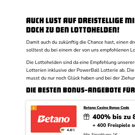
Auch Lust auf dreistellige M
doch zu den Lottohelden!
Damit auch du zukünftig die Chance hast, einen dr
solltest du bei einem der von uns empfohlenen Lo
Die Lottohelden sind da eine Empfehlung unserers
Lotterien inklusive der PowerBall Lotterie ab. D
musst du nur noch Glück haben und bei der Zieh
Die besten Bonus-Angebote für
Betano Casino Bonus Code
1.
400% bis zu 
+ 400 Freispiele s
4.8
/5
Min. Einzahlung: 1€