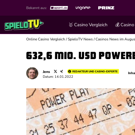
Bekannt aus:
🥇 Casino Vergleich
💰 Casino
Online Casino Vergleich
/
SpieloTV News
/
Casinos News im Augus
Top10 Spielotheken
Top10 Spielotheken Bonus Codes
🥇 Casinos:
🥇 Casinos:
🎰 Weitere Spiele-Hersteller:
Top 15 Wettanbieter
632,6 Mio. USD Power
01.
01.
01.
Novoline Casinos mit PayPal
Merkur Casinos mit PayPal
Gamomat Online Casinos
Betano Casino Erfahrungen
Betano Casino Bonus Code
Betano Casino Erfahrungen
Jens
REDAKTEUR UND CASINO-EXPERTE
02.
02.
02.
Interwetten Erfahrungen
Interwetten Bonus Code
Betano Erfahrungen
Novoline Casinos mit Paysafe
Merkur Casinos mit Paysafe
NetEnt Online Casinos
Inha
Datum: 14.01.2022
Loading ...
03.
03.
03.
SlotMagie Erfahrungen
SlotMagie Bonus Code
Interwetten Erfahrungen
Novoline Casino Tricks
Merkur Casinos mit 5€ Einzahlung
Pragmatic Play Online Casinos
04.
04.
04.
Novoline Erfahrungen
Novoline Bonus Code
Bwin Erfahrungen
Novoline Casino Apps
Neue Merkur Casinos
Neueste Spielautomaten
05.
05.
05.
bet-at-home Erfahrungen
bet-at-home Bonus Code
bet-at-home Erfahrungen
Book of Ra Deluxe Casinos
Merkur Casino Apps
Casinos & Slots mit hoher RTP
06.
06.
06.
Jokerstar Erfahrungen
Jokerstar Bonus Code
NEO.bet Erfahrungen