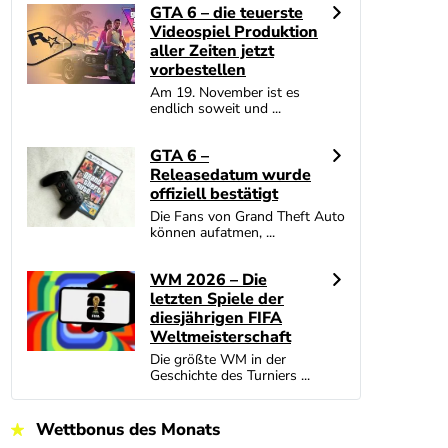
GTA 6 – die teuerste
AGB gelten
Videospiel Produktion
aller Zeiten jetzt
bet-at-home Bonus
4.6
vorbestellen
/5
100% bis zu 100€
Am 19. November ist es
AGB gelten
endlich soweit und ...
Zum Casino Bonus Vergleich
GTA 6 –
Releasedatum wurde
offiziell bestätigt
Die Fans von Grand Theft Auto
können aufatmen, ...
WM 2026 – Die
letzten Spiele der
diesjährigen FIFA
Weltmeisterschaft
Die größte WM in der
Geschichte des Turniers ...
Wettbonus des Monats