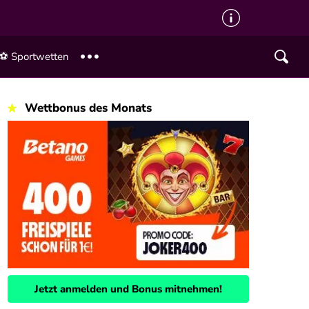
Über spieloTV
⚽ Sportwetten
Wie wir bewerten
Die SpieloTV Crew
Wettbonus des Monats
💳 Zahlungen:
💎 Freispiele & No Deposit:
🎰 Top Slots:
🎰 Top Slots:
Beste Wettanbieter finden:
Datenschutzerklärung
us, RTP)
PayPal Online Casinos
50 Casino Freispiele: Jetzt sichern
Book of Ra (Casinos, Bonus, RTP)
Alles Spitze (Casinos, Bonus, RTP)
Neueste Wettanbieter 2026
Haftungsausschluss für Inhalte
, RTP)
Sofortüberweisung Online Casinos
Online Casino Bonus ohne Einzahlung
Sizzling Hot (Casinos, Bonus, RTP)
Blazing Star (Casinos, Bonus, RTP)
Sportwetten Bonus ohne Einzahlung
Affiliate Disclaimer
nus, RTP)
Apple Pay Online Casinos
Online Casino Freispiele (Top 3 Offers)
Lord of the Ocean (Casinos, Bonus, RTP)
Fruitinator (Casinos, Bonus, RTP)
Sportwetten Bonus Vergleich
Schreiber gesucht
Kontakt mit spieloTV
us, RTP)
Trustly Online Casinos
Handy Casino Bonus ohne Einzahlung
Dolphins Pearl (Casinos, Bonus, RTP)
Fishin Frenzy (Casinos, Bonus, RTP)
Sportwetten Freiwetten 2026
Spielsucht Hilfe
)
Lastschrift Online Casinos
5 EURO Casino Bonus ohne Einzahlung
Lucky Ladys Charm (Casinos, Bonus, RTP)
Ghost Slider (Casinos, Bonus, RTP)
Wettanbieter mit PayPal Sportwetten
Jetzt anmelden und Bonus mitnehmen!
Google Pay Online Casinos
10 EURO Casino Bonus ohne Einzahlung
Neue Wettanbieter mit PayPal