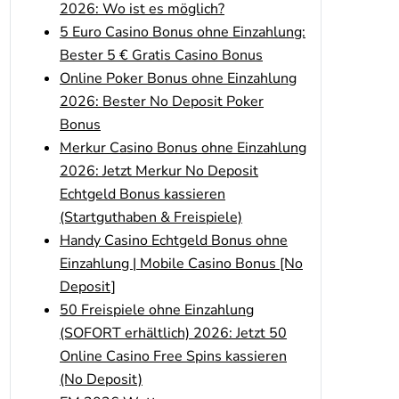
2026: Wo ist es möglich?
Zum Sportwetten Bonusvergleich
5 Euro Casino Bonus ohne Einzahlung:
Bester 5 € Gratis Casino Bonus
Online Poker Bonus ohne Einzahlung
2026: Bester No Deposit Poker
Bonus
Merkur Casino Bonus ohne Einzahlung
2026: Jetzt Merkur No Deposit
Echtgeld Bonus kassieren
(Startguthaben & Freispiele)
Handy Casino Echtgeld Bonus ohne
Einzahlung | Mobile Casino Bonus [No
Deposit]
50 Freispiele ohne Einzahlung
(SOFORT erhältlich) 2026: Jetzt 50
Online Casino Free Spins kassieren
(No Deposit)