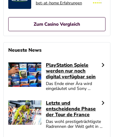
bet-at-home Erfahrungen
Zum Casino Vergleich
Betano Casino Bonus
4.8
/5
400% bis zu 80€
Neueste News
AGB gelten
PlayStation Spiele
Interwetten Bonus
werden nur noch
4.7
/5
100% bis zu 100€
digital verfügbar sein
AGB gelten
Das Ende einer Ära wird
eingeläutet und Sony ...
SlotMagie Bonus
50 Freispiele ohne
4.7
/5
Letzte und
Einzahlung
entscheidende Phase
AGB gelten
der Tour de France
Das wohl prestigeträchtigste
Novoline Bonus
Radrennen der Welt geht in ...
200 % Bonus + 10
4.6
/5
Freispiele täglich