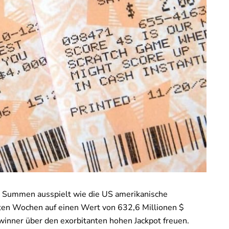
07.
Winamax Bonus Code
Online Casino Schnellste Auszahlung
08.
AdmiralBet Bonus Code
Bestes Casino mit Pragmatic Slots
09.
Bet365 Bonus Code
Bestes Deutsches Online Casino
10.
Betway Bonus Code
Casino mit hoher Gewinnchance
11.
Sportwetten.de Bonus Code
Plinko Betrugsmasche
12.
WettArena Bonus Code
13.
Sportingbet Bonus Code
14.
Tipwin Bonus Code
15.
DAZN BET Bonus Code
nte Summen ausspielt wie die US amerikanische
zten Wochen auf einen Wert von 632,6 Millionen $
winner über den exorbitanten hohen Jackpot freuen.