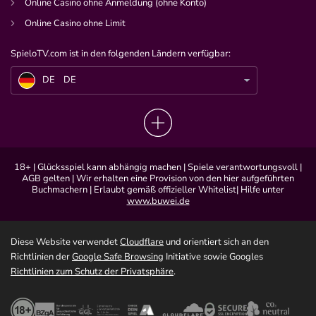
Online Casino ohne Anmeldung (ohne Konto)
Online Casino ohne Limit
SpieloTV.com ist in den folgenden Ländern verfügbar:
DE
Plinko Wahnsinn: Roshstein auf dem Weg zum Multimillionär
DE
DE
18+ | Glücksspiel kann abhängig machen | Spiele verantwortungsvoll |
AGB gelten | Wir erhalten eine Provision von den hier aufgeführten
Buchmachern | Erlaubt gemäß offizieller Whitelist| Hilfe unter
www.buwei.de
Diese Website verwendet
Cloudflare
und orientiert sich an den
Richtlinien der
Google Safe Browsing
Initiative sowie Googles
Richtlinien zum Schutz der Privatsphäre
.