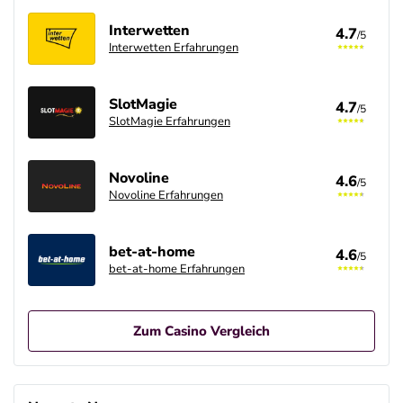
Interwetten
4.7
/5
Interwetten Erfahrungen
SlotMagie
4.7
/5
SlotMagie Erfahrungen
Novoline
4.6
/5
Novoline Erfahrungen
bet-at-home
4.6
/5
bet-at-home Erfahrungen
Zum Casino Vergleich
Betano Casino Bonus
4.8
/5
400% bis zu 80€