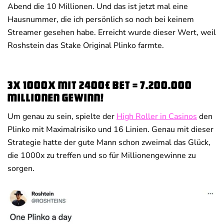
Abend die 10 Millionen. Und das ist jetzt mal eine
Hausnummer, die ich persönlich so noch bei keinem
Streamer gesehen habe. Erreicht wurde dieser Wert, weil
Deals
News
Roshstein das Stake Original Plinko farmte.
3x 1000x mit 2400€ Bet = 7.200.000
Millionen Gewinn!
Um genau zu sein, spielte der
High Roller in Casinos
den
Plinko mit Maximalrisiko und 16 Linien. Genau mit dieser
Strategie hatte der gute Mann schon zweimal das Glück,
die 1000x zu treffen und so für Millionengewinne zu
sorgen.