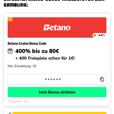
Gambling:
1.
4.8
/5
Betano Casino Bonus Code
400% bis zu 80€
+ 400 Freispiele schon für 1€!
Min. Einzahlung: 1€
Jetzt Bonus einlösen
AGB gelten, 18+
2.