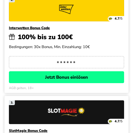
4.7
/5
Interwetten Bonus Code
100% bis zu 100€
Bedingungen: 30x Bonus, Min. Einzahlung: 10€
Jetzt Bonus einlösen
AGB gelten, 18+
3.
4.7
/5
SlotMagie Bonus Code