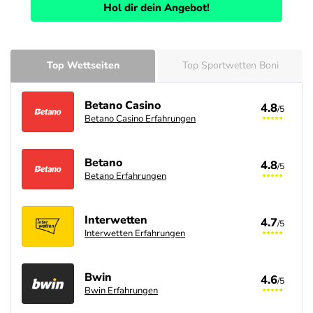
Hol dir dein Angebot!
Top Wettseiten
Top Sportwetten Boni
Betano Casino
4.8
/5
Betano Casino Erfahrungen
Betano
4.8
/5
Betano Erfahrungen
Interwetten
4.7
/5
Interwetten Erfahrungen
Bwin
4.6
/5
Bwin Erfahrungen