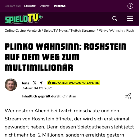
Bekannt aus:
Über spieloTV
Wie wir bewerten
Online Casino Vergleich
/
SpieloTV News
/
Twitch Streamer
/
Plinko Wahnsinn: Roshste
Die SpieloTV Crew
Plinko Wahnsinn: Roshstein
Datenschutzerklärung
auf dem Weg zum
Haftungsausschluss für Inhalte
Multimillionär
Affiliate Disclaimer
Jens
REDAKTEUR UND CASINO-EXPERTE
Schreiber gesucht
Datum: 04.09.2021
Loading ...
Inhaltlich geprüft durch:
Christian
Kontakt mit spieloTV
Spielsucht Hilfe
Wer gestern Abend bei twitch reinschaute und den
Stream von Roshstein öffnete, der wird sich erst einmal
gewundert haben. Denn dessen Spielguthaben steht jetzt
nicht mehr bei 2 Millionen, sondern erreichte gestern