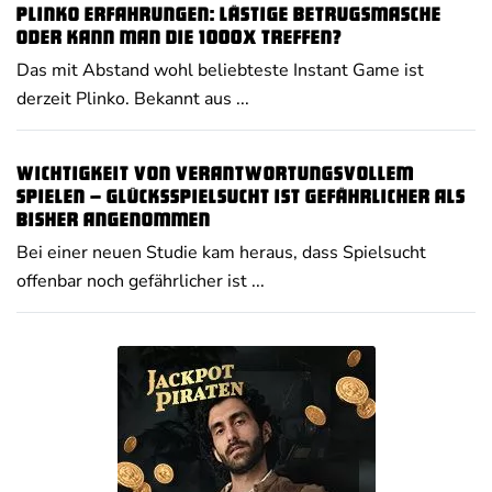
Plinko Erfahrungen: Lästige Betrugsmasche
oder kann man die 1000x treffen?
Das mit Abstand wohl beliebteste Instant Game ist
derzeit Plinko. Bekannt aus ...
Wichtigkeit von verantwortungsvollem
Spielen – Glücksspielsucht ist gefährlicher als
bisher angenommen
Bei einer neuen Studie kam heraus, dass Spielsucht
offenbar noch gefährlicher ist ...