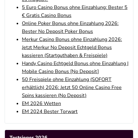
AGB gelten
5 Euro Casino Bonus ohne Einzahlung: Bester 5
€ Gratis Casino Bonus
Zum Sportwetten Bonusvergleich
Online Poker Bonus ohne Einzahlung 2026:
Bester No Deposit Poker Bonus
Merkur Casino Bonus ohne Einzahlung 2026:
Jetzt Merkur No Deposit Echtgeld Bonus
kassieren (Startguthaben & Freispiele)
Handy Casino Echtgeld Bonus ohne Einzahlung |
Mobile Casino Bonus [No Deposit]
50 Freispiele ohne Einzahlung (SOFORT
erhältlich) 2026: Jetzt 50 Online Casino Free
Spins kassieren (No Deposit)
EM 2026 Wetten
EM 2024 Bester Torwart
Testsieger 2026