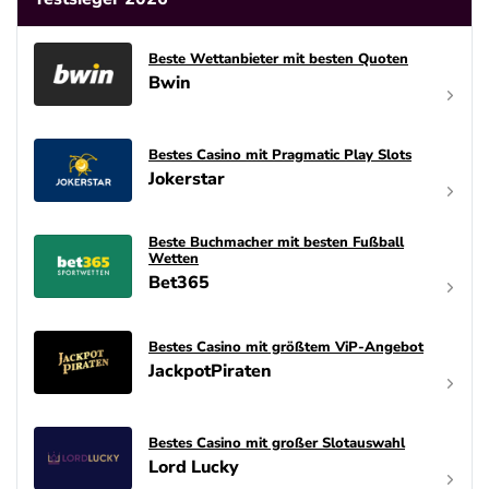
Beste Wettanbieter mit besten Quoten
Bwin
Bestes Casino mit Pragmatic Play Slots
Jokerstar
Beste Buchmacher mit besten Fußball
Wetten
Bet365
Bestes Casino mit größtem ViP-Angebot
JackpotPiraten
Bestes Casino mit großer Slotauswahl
Lord Lucky