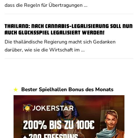
dass die Regeln für Übertragungen ...
Thailand: Nach Cannabis-Legalisierung soll nun
auch Glücksspiel legalisiert werden!
Die thailändische Regierung macht sich Gedanken
darüber, wie sie die Wirtschaft im ...
Bester Spielhallen Bonus des Monats