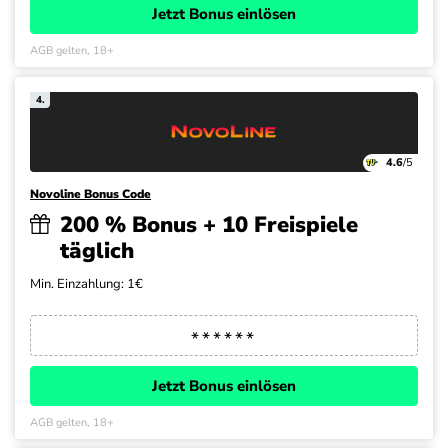
Jetzt Bonus einlösen
AGB gelten, 18+
4.
4.6
/5
Novoline Bonus Code
200 % Bonus + 10 Freispiele
täglich
Min. Einzahlung: 1€
Jetzt Bonus einlösen
AGB gelten, 18+