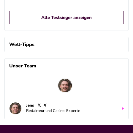
Alle Testsieger anzeigen
Wett-Tipps
Unser Team
Jens
Redakteur und Casino-Experte