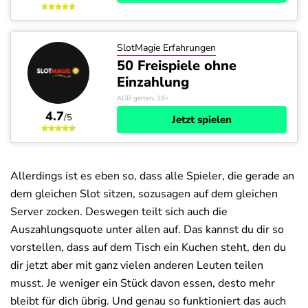
SlotMagie Erfahrungen
50 Freispiele ohne
Einzahlung
AGB gelten, 18+
4.7
/5
Jetzt spielen
Allerdings ist es eben so, dass alle Spieler, die gerade an
dem gleichen Slot sitzen, sozusagen auf dem gleichen
Server zocken. Deswegen teilt sich auch die
Auszahlungsquote unter allen auf. Das kannst du dir so
vorstellen, dass auf dem Tisch ein Kuchen steht, den du
dir jetzt aber mit ganz vielen anderen Leuten teilen
musst. Je weniger ein Stück davon essen, desto mehr
bleibt für dich übrig. Und genau so funktioniert das auch