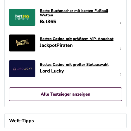
Beste Buchmacher mit besten Fußball
Wetten
Bet365
Bestes Casino mit größtem ViP-Angebot
JackpotPiraten
Bestes Casino mit großer Slotauswahl
Lord Lucky
Alle Testsieger anzeigen
Wett-Tipps