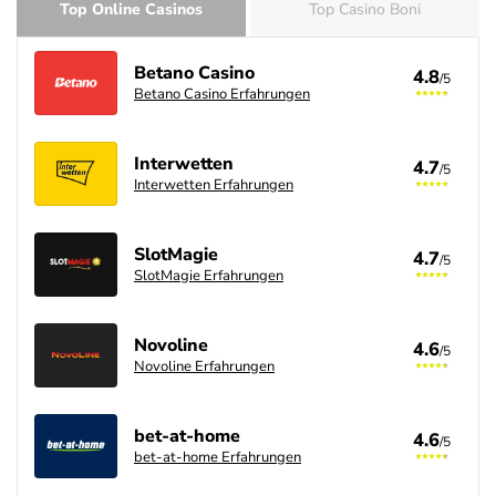
Top Online Casinos
Top Casino Boni
Betano Casino
4.8
/5
Betano Casino Erfahrungen
Interwetten
4.7
/5
Interwetten Erfahrungen
SlotMagie
4.7
/5
SlotMagie Erfahrungen
Novoline
4.6
/5
Novoline Erfahrungen
bet-at-home
4.6
/5
bet-at-home Erfahrungen