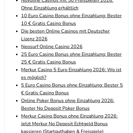
Novoline Casinos mit 50 Freispielen 2026:
Interwetten Bonus
4.7
Ohne Einzahlung erhältlich
/5
100% bis 100€ Neukundenbonus
AGB gelten
10 Euro Casino Bonus ohne Einzahlung: Bester
10 € Gratis Casino Bonus
Bwin Bonus
4.6
Die besten Online Casinos mit Deutscher
/5
100% bis zu 100€
Lizenz 2026
AGB gelten
Neosurf Online Casino 2026
25 Euro Casino Bonus ohne Einzahlung: Bester
25 € Gratis Casino Bonus
bet-at-home Bonus
Merkur Casino 5 Euro Einzahlung 2026: Wo ist
500 % QUOTENBOOST + 100€
4.6
/5
BONUS
es möglich?
AGB gelten
5 Euro Casino Bonus ohne Einzahlung: Bester 5
€ Gratis Casino Bonus
Zum Sportwetten Bonusvergleich
Online Poker Bonus ohne Einzahlung 2026:
Bester No Deposit Poker Bonus
Merkur Casino Bonus ohne Einzahlung 2026:
Jetzt Merkur No Deposit Echtgeld Bonus
kassieren (Startguthaben & Freispiele)