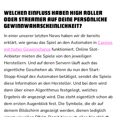
Welchen Einfluss haben High Roller
oder Streamer auf deine persönliche
Gewinnwahrscheinlichkeit?
In einer unserer letzten News haben wir dir bereits
erklärt, wie genau das Spiel an den Automaten in
Casinos
mit hoher Gewinnchance
funktioniert. Online Slot-
Anbieter mieten die Spiele von den jeweiligen
Herstellern. Und auf deren Servern läuft auch das
eigentliche Geschehen ab. Wenn du nun den Start-
Stopp-Knopf des Automaten betätigst, sendet die Spielo
diese Information an den Hersteller. Und bei dem wird
dann über einen Algorithmus festgelegt, welches
Ergebnis dir angezeigt wird. Das steht eigentlich schon ab
dem ersten Augenblick fest. Die Symbole, die dir auf
deinem Bildschirm angezeigt werden, dienen lediglich