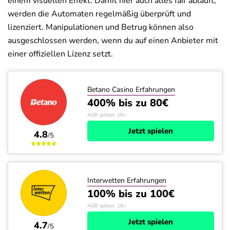
einem visuellen Effekt. Damit hier auch alles fair abläuft,
werden die Automaten regelmäßig überprüft und
lizenziert. Manipulationen und Betrug können also
ausgeschlossen werden, wenn du auf einen Anbieter mit
einer offiziellen Lizenz setzt.
Betano Casino Erfahrungen
400% bis zu 80€
AGB gelten, 18+
Jetzt spielen
4.8
/5
Interwetten Erfahrungen
100% bis zu 100€
AGB gelten, 18+
Jetzt spielen
4.7
/5