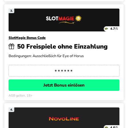
3.
4.7
/5
SlotMagie Bonus Code
50 Freispiele ohne Einzahlung
Bedingungen: Ausschließlich für Eye of Horus
Jetzt Bonus einlösen
AGB gelten, 18+
4.
4.6
/5