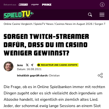
Bekannt aus:
Über spieloTV
Wie wir bewerten
Online Casino Vergleich
/
SpieloTV News
/
Casinos News im August 2026
/
Sorgen Twit
Die SpieloTV Crew
Sorgen Twitch-Streamer
Datenschutzerklärung
dafür, dass du im Casino
Haftungsausschluss für Inhalte
weniger gewinnst?
Affiliate Disclaimer
Jens
REDAKTEUR UND CASINO-EXPERTE
Schreiber gesucht
Datum: 16.08.2021
Loading ...
Inhaltlich geprüft durch:
Christian
Kontakt mit spieloTV
Spielsucht Hilfe
Die Frage, ob es in Online Spielbanken immer mit rechten
Dingen zugeht oder es sich vielleicht doch irgendwie um
Abzocke handelt, ist eigentlich ein ziemlich altes Lied.
Jeder, der schonmal ewig lange Sessions an einem Slot