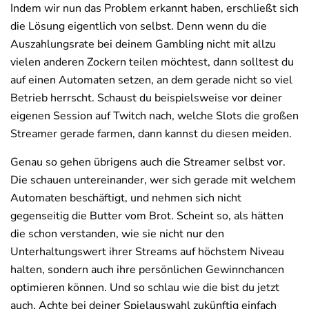
Indem wir nun das Problem erkannt haben, erschließt sich
die Lösung eigentlich von selbst. Denn wenn du die
Auszahlungsrate bei deinem Gambling nicht mit allzu
vielen anderen Zockern teilen möchtest, dann solltest du
auf einen Automaten setzen, an dem gerade nicht so viel
Betrieb herrscht. Schaust du beispielsweise vor deiner
eigenen Session auf Twitch nach, welche Slots die großen
Streamer gerade farmen, dann kannst du diesen meiden.
Genau so gehen übrigens auch die Streamer selbst vor.
Die schauen untereinander, wer sich gerade mit welchem
Automaten beschäftigt, und nehmen sich nicht
gegenseitig die Butter vom Brot. Scheint so, als hätten
die schon verstanden, wie sie nicht nur den
Unterhaltungswert ihrer Streams auf höchstem Niveau
halten, sondern auch ihre persönlichen Gewinnchancen
optimieren können. Und so schlau wie die bist du jetzt
auch. Achte bei deiner Spielauswahl zukünftig einfach