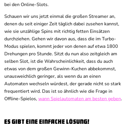
bei den Online-Slots.
Schauen wir uns jetzt einmal die großen Streamer an,
denen du seit einiger Zeit täglich dabei zusehen kannst,
wie sie unzählige Spins mit richtig fetten Einsätzen
durchziehen. Gehen wir davon aus, dass die im Turbo-
Modus spielen, kommt jeder von denen auf etwa 1800
Drehungen pro Stunde. Sitzt du nun also zeitgleich am
selben Slot, ist die Wahrscheinlichkeit, dass du auch
etwas von dem großen Gewinn-Kuchen abbekommst,
unausweichlich geringer, als wenn du an einen
Automaten wechseln würdest, der gerade nicht so stark
frequentiert wird. Das ist so ähnlich wie die Frage in
Offline-Spielos,
wann Spielautomaten am besten geben
.
Es gibt eine einfache Lösung!