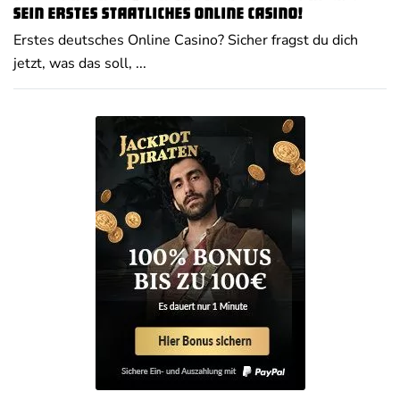
sein erstes staatliches Online Casino!
Erstes deutsches Online Casino? Sicher fragst du dich
jetzt, was das soll, ...