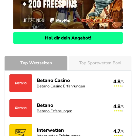
Hol dir dein Angebot!
Top Wettseiten
Top Sportwetten Boni
Betano Casino
4.8
/5
Betano Casino Erfahrungen
Betano
4.8
/5
Betano Erfahrungen
Interwetten
4.7
/5
Interwetten Erfahrungen