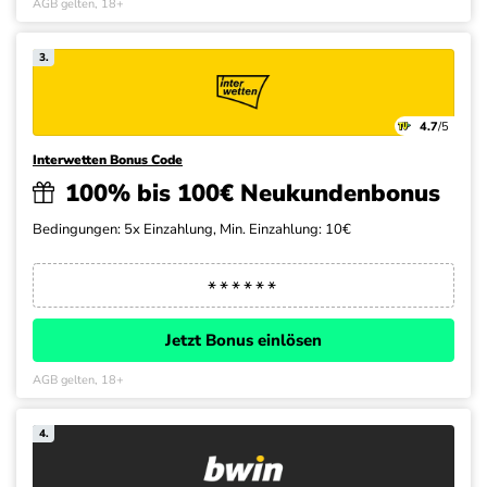
AGB gelten, 18+
3.
4.7
/5
Interwetten Bonus Code
100% bis 100€ Neukundenbonus
Bedingungen: 5x Einzahlung, Min. Einzahlung: 10€
Jetzt Bonus einlösen
AGB gelten, 18+
4.