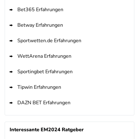
Bet365 Erfahrungen
Bwin Bonus
4.6
/5
100% bis zu 100€
AGB gelten
Betway Erfahrungen
Sportwetten.de Erfahrungen
bet-at-home Bonus
WettArena Erfahrungen
500 % QUOTENBOOST + 100€
4.6
/5
BONUS
AGB gelten
Sportingbet Erfahrungen
Zum Sportwetten Bonusvergleich
Tipwin Erfahrungen
DAZN BET Erfahrungen
Interessante EM2024 Ratgeber