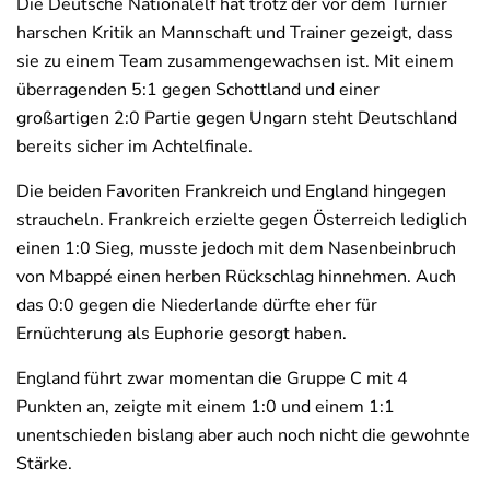
Die Deutsche Nationalelf hat trotz der vor dem Turnier
harschen Kritik an Mannschaft und Trainer gezeigt, dass
sie zu einem Team zusammengewachsen ist. Mit einem
überragenden 5:1 gegen Schottland und einer
großartigen 2:0 Partie gegen Ungarn steht Deutschland
bereits sicher im Achtelfinale.
Die beiden Favoriten Frankreich und England hingegen
straucheln. Frankreich erzielte gegen Österreich lediglich
einen 1:0 Sieg, musste jedoch mit dem Nasenbeinbruch
von Mbappé einen herben Rückschlag hinnehmen. Auch
das 0:0 gegen die Niederlande dürfte eher für
Ernüchterung als Euphorie gesorgt haben.
England führt zwar momentan die Gruppe C mit 4
Punkten an, zeigte mit einem 1:0 und einem 1:1
unentschieden bislang aber auch noch nicht die gewohnte
Stärke.