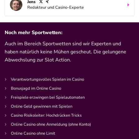
Jens
Redakteur und Casino-Experte
Noch mehr Sportwetten:
Auch im Bereich Sportwetten sind wir Experten und
haben natürlich keine Mühen gescheut. Die gelungene
Abwechslung zur Slot Action.
Verantwortungsvolles Spielen im Casino
Bonusjagd im Online Casino
Freispiele erzwingen bei Spielautomaten
Online Geld gewinnen mit Spielen
Casino Risikoleiter: Hochdrücken Tricks
Online Casino ohne Anmeldung (ohne Konto)
Online Casino ohne Limit