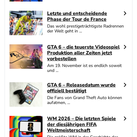
SlotMagie Bonus
4.7
/5
50 Freispiele ohne Einzahlung
Letzte und entscheidende
Phase der Tour de France
AGB gelten
Das wohl prestigeträchtigste Radrennen
der Welt geht in ...
Novoline Bonus
4.6
/5
200 % Bonus + 10 Freispiele täglich
AGB gelten
GTA 6 – die teuerste Videospiel
Produktion aller Zeiten jetzt
bet-at-home Bonus
vorbestellen
4.6
/5
100% bis zu 100€
Am 19. November ist es endlich soweit
AGB gelten
und ...
GTA 6 – Releasedatum wurde
Zum Casino Bonus Vergleich
offiziell bestätigt
Die Fans von Grand Theft Auto können
aufatmen, ...
WM 2026 – Die letzten Spiele
der diesjährigen FIFA
Weltmeisterschaft