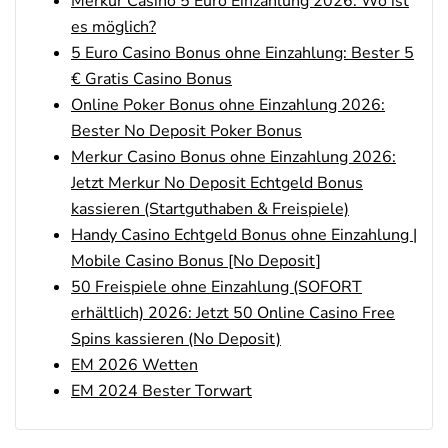
Merkur Casino 5 Euro Einzahlung 2026: Wo ist
500 % QUOTENBOOST + 100€
4.6
/5
BONUS
es möglich?
AGB gelten
5 Euro Casino Bonus ohne Einzahlung: Bester 5
€ Gratis Casino Bonus
Zum Sportwetten Bonusvergleich
Online Poker Bonus ohne Einzahlung 2026:
Bester No Deposit Poker Bonus
Merkur Casino Bonus ohne Einzahlung 2026:
Jetzt Merkur No Deposit Echtgeld Bonus
kassieren (Startguthaben & Freispiele)
Handy Casino Echtgeld Bonus ohne Einzahlung |
Mobile Casino Bonus [No Deposit]
50 Freispiele ohne Einzahlung (SOFORT
erhältlich) 2026: Jetzt 50 Online Casino Free
Spins kassieren (No Deposit)
EM 2026 Wetten
EM 2024 Bester Torwart