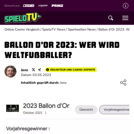
Bekannt aus:
Über spieloTV
Wie wir bewerten
Online Casino Vergleich
/
SpieloTV News
/
Sportwetten News
/
Ballon d’Or 2023: Wer 
Die SpieloTV Crew
Ballon d’Or 2023: Wer wird
Datenschutzerklärung
Weltfußballer?
Haftungsausschluss für Inhalte
Jens
REDAKTEUR UND CASINO-EXPERTE
Affiliate Disclaimer
Datum: 03.05.2023
Loading ...
Inhaltlich geprüft durch:
Jens
Schreiber gesucht
Kontakt mit spieloTV
Spielsucht Hilfe