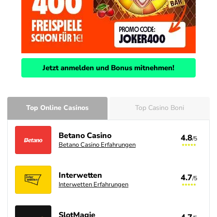
Jetzt anmelden und Bonus mitnehmen!
Top Online Casinos
Top Casino Boni
Betano Casino
4.8
/5
Betano Casino Erfahrungen
Interwetten
4.7
/5
Interwetten Erfahrungen
SlotMagie