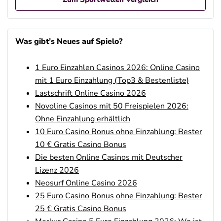
Betano Casino Bonus
4.8
/5
100% bis zu 80€
Was gibt’s Neues auf Spielo?
AGB gelten
1 Euro Einzahlen Casinos 2026: Online Casino
Betano Bonus
4.8
/5
100% bis zu 80€
mit 1 Euro Einzahlung (Top3 & Bestenliste)
AGB gelten
Lastschrift Online Casino 2026
Novoline Casinos mit 50 Freispielen 2026:
Interwetten Bonus
4.7
Ohne Einzahlung erhältlich
/5
100% bis 100€ Neukundenbonus
AGB gelten
10 Euro Casino Bonus ohne Einzahlung: Bester
10 € Gratis Casino Bonus
Bwin Bonus
4.6
Die besten Online Casinos mit Deutscher
/5
100% bis zu 100€
Lizenz 2026
AGB gelten
Neosurf Online Casino 2026
25 Euro Casino Bonus ohne Einzahlung: Bester
25 € Gratis Casino Bonus
bet-at-home Bonus