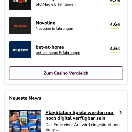
4.7
/5
SlotMagie Erfahrungen
Novoline
4.6
/5
Novoline Erfahrungen
bet-at-home
4.6
/5
bet-at-home Erfahrungen
Zum Casino Vergleich
Betano Casino Bonus
4.8
/5
400% bis zu 80€
Neueste News
AGB gelten
PlayStation Spiele werden nur
Interwetten Bonus
noch digital verfügbar sein
4.7
/5
100% bis zu 100€
Das Ende einer Ära wird eingeläutet und
AGB gelten
Sony ...