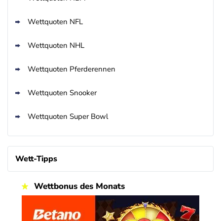
Wettquoten NFL
Wettquoten NHL
Wettquoten Pferderennen
Wettquoten Snooker
Wettquoten Super Bowl
Wett-Tipps
Wettbonus des Monats