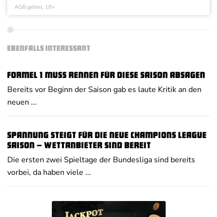
AGB gelten, 18+
EBENFALLS INTERESSANT
Formel 1 muss Rennen für diese Saison absagen
Bereits vor Beginn der Saison gab es laute Kritik an den
neuen ...
Spannung steigt für die neue Champions League
Saison – Wettanbieter sind bereit
Die ersten zwei Spieltage der Bundesliga sind bereits
vorbei, da haben viele ...