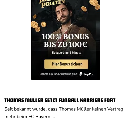
Thomas Müller setzt Fußball Karriere fort
Seit bekannt wurde, dass Thomas Müller keinen Vertrag
mehr beim FC Bayern ...