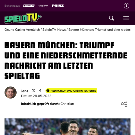
Bekannt aus:
Über spieloTV
Wie wir bewerten
Online Casino Vergleich
/
SpieloTV News
/
Bayern München: Triumpf und eine niedersch
Die SpieloTV Crew
Bayern München: Triumpf
Datenschutzerklärung
und eine niederschmetternde
Haftungsausschluss für Inhalte
Nachricht am letzten
Affiliate Disclaimer
Spieltag
Schreiber gesucht
Jens
REDAKTEUR UND CASINO-EXPERTE
Kontakt mit spieloTV
Datum: 28.05.2023
Loading ...
Inhaltlich geprüft durch:
Christian
Spielsucht Hilfe