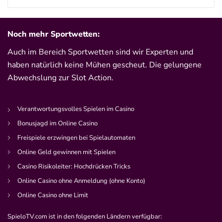
Noch mehr Sportwetten:
Auch im Bereich Sportwetten sind wir Experten und
haben natürlich keine Mühen gescheut. Die gelungene
Abwechslung zur Slot Action.
Verantwortungsvolles Spielen im Casino
Bonusjagd im Online Casino
Freispiele erzwingen bei Spielautomaten
Online Geld gewinnen mit Spielen
Casino Risikoleiter: Hochdrücken Tricks
Online Casino ohne Anmeldung (ohne Konto)
Online Casino ohne Limit
SpieloTV.com ist in den folgenden Ländern verfügbar: