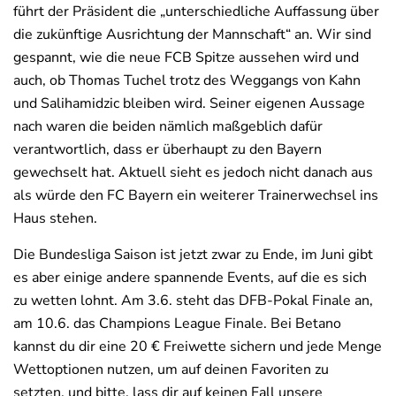
führt der Präsident die „unterschiedliche Auffassung über
die zukünftige Ausrichtung der Mannschaft“ an. Wir sind
gespannt, wie die neue FCB Spitze aussehen wird und
auch, ob Thomas Tuchel trotz des Weggangs von Kahn
und Salihamidzic bleiben wird. Seiner eigenen Aussage
nach waren die beiden nämlich maßgeblich dafür
verantwortlich, dass er überhaupt zu den Bayern
gewechselt hat. Aktuell sieht es jedoch nicht danach aus
als würde den FC Bayern ein weiterer Trainerwechsel ins
Haus stehen.
Die Bundesliga Saison ist jetzt zwar zu Ende, im Juni gibt
es aber einige andere spannende Events, auf die es sich
zu wetten lohnt. Am 3.6. steht das DFB-Pokal Finale an,
am 10.6. das Champions League Finale. Bei Betano
kannst du dir eine 20 € Freiwette sichern und jede Menge
Wettoptionen nutzen, um auf deinen Favoriten zu
setzten, und bitte, lass dir auf keinen Fall unsere