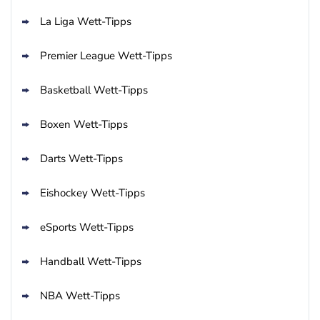
La Liga Wett-Tipps
bet-at-home Bonus
500 % QUOTENBOOST + 100€
4.6
/5
BONUS
Premier League Wett-Tipps
AGB gelten
Basketball Wett-Tipps
Zum Sportwetten Bonusvergleich
Boxen Wett-Tipps
Darts Wett-Tipps
Eishockey Wett-Tipps
eSports Wett-Tipps
Handball Wett-Tipps
NBA Wett-Tipps