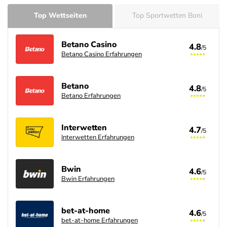
Top Wettseiten
Top Sportwetten Boni
Betano Casino
4.8
/5
Betano Casino Erfahrungen
Betano
4.8
/5
Betano Erfahrungen
Interwetten
4.7
/5
Interwetten Erfahrungen
Bwin
4.6
/5
Bwin Erfahrungen
bet-at-home
4.6
/5
bet-at-home Erfahrungen