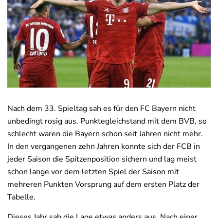
Deals
News
Nach dem 33. Spieltag sah es für den FC Bayern nicht
unbedingt rosig aus. Punktegleichstand mit dem BVB, so
schlecht waren die Bayern schon seit Jahren nicht mehr.
In den vergangenen zehn Jahren konnte sich der FCB in
jeder Saison die Spitzenposition sichern und lag meist
schon lange vor dem letzten Spiel der Saison mit
mehreren Punkten Vorsprung auf dem ersten Platz der
Tabelle.
Dieses Jahr sah die Lage etwas anders aus. Nach einer