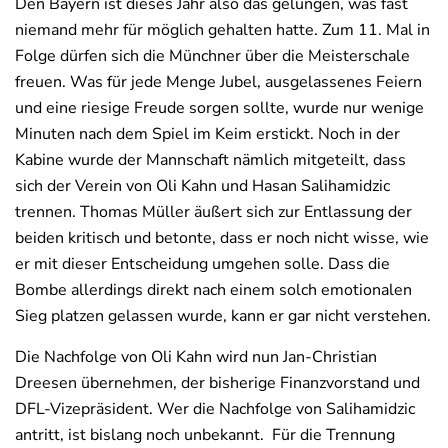
Den Bayern ist dieses Jahr also das gelungen, was fast
niemand mehr für möglich gehalten hatte. Zum 11. Mal in
Folge dürfen sich die Münchner über die Meisterschale
freuen. Was für jede Menge Jubel, ausgelassenes Feiern
und eine riesige Freude sorgen sollte, wurde nur wenige
Minuten nach dem Spiel im Keim erstickt. Noch in der
Kabine wurde der Mannschaft nämlich mitgeteilt, dass
sich der Verein von Oli Kahn und Hasan Salihamidzic
trennen. Thomas Müller äußert sich zur Entlassung der
beiden kritisch und betonte, dass er noch nicht wisse, wie
er mit dieser Entscheidung umgehen solle. Dass die
Bombe allerdings direkt nach einem solch emotionalen
Sieg platzen gelassen wurde, kann er gar nicht verstehen.
Die Nachfolge von Oli Kahn wird nun Jan-Christian
Dreesen übernehmen, der bisherige Finanzvorstand und
DFL-Vizepräsident. Wer die Nachfolge von Salihamidzic
antritt, ist bislang noch unbekannt. Für die Trennung