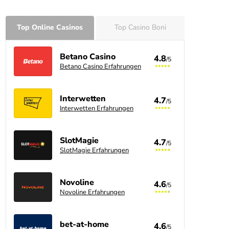
Paysafecard Online Casinos
15 EURO Casino Bonus ohne Einzahlung
Wettanbieter mit Paysafecard
Top Online Casinos
Top Casino Boni
Beliebte Ratgeber:
Klarna Online Casinos
20 EURO Casino Bonus ohne Einzahlung
Neteller Online Casinos
25 EURO Casino Bonus ohne Einzahlung
Sportwetten Tipps (aktuell & kostenlos)
Betano Casino
4.8
/5
Betano Casino Erfahrungen
Muchbetter Online Casinos
30 EURO Casino Bonus ohne Einzahlung
Sportwetten Strategien
Interwetten
Skrill Online Casinos
35 EURO Casino Bonus ohne Einzahlung
Kombiwetten Strategie
4.7
/5
Interwetten Erfahrungen
Giropay Online Casinos
50 EURO Casino Bonus ohne Einzahlung
Systemwetten Strategie
SlotMagie
4.7
Kreditkarten Online Casinos
5 EURO Gratis Casino Startguthaben
Value Bets Erfahrungen & Strategie
/5
SlotMagie Erfahrungen
Online Casino auf Rechnung
Casino Startguthaben ohne Einzahlung
Surebets Erfahrungen & Strategie
Novoline
4.6
/5
Casino mit Banküberweisung
Unbekannte Online Casinos mit Bonus ohne Einzahlung
Novoline Erfahrungen
bet-at-home
4.6
/5