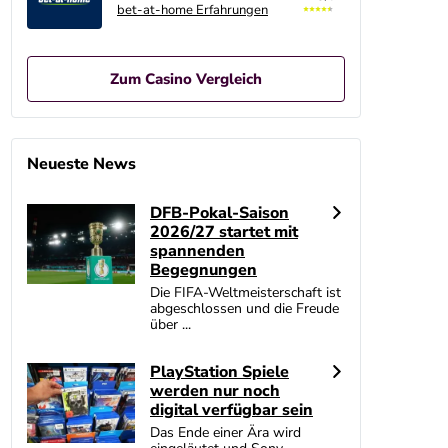
bet-at-home Erfahrungen
Zum Casino Vergleich
Betano Casino Bonus
4.8
/5
400% bis zu 80€
Neueste News
AGB gelten
DFB-Pokal-Saison
Interwetten Bonus
2026/27 startet mit
4.7
/5
100% bis zu 100€
spannenden
AGB gelten
Begegnungen
Die FIFA-Weltmeisterschaft ist
SlotMagie Bonus
abgeschlossen und die Freude
50 Freispiele ohne
4.7
über ...
/5
Einzahlung
AGB gelten
PlayStation Spiele
werden nur noch
Novoline Bonus
digital verfügbar sein
200 % Bonus + 10
4.6
/5
Das Ende einer Ära wird
Freispiele täglich