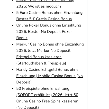
2026: Wo ist es möglich?
Zum Sportwetten Bonusvergleich
5 Euro Casino Bonus ohne Einzahlung:
Bester 5 € Gratis Casino Bonus
Online Poker Bonus ohne Einzahlung
2026: Bester No Deposit Poker
Bonus
Merkur Casino Bonus ohne Einzahlung
2026: Jetzt Merkur No Deposit
Echtgeld Bonus kassieren
(Startguthaben & Freispiele)
Handy Casino Echtgeld Bonus ohne
Einzahlung | Mobile Casino Bonus [No
Deposit]
50 Freispiele ohne Einzahlung
(SOFORT erhältlich) 2026: Jetzt 50
Online Casino Free Spins kassieren
(No Deposit)