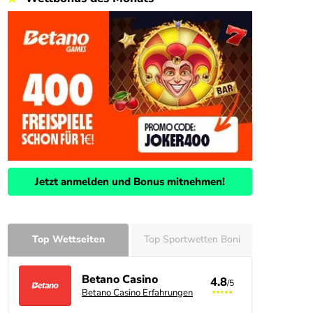
Jetzt anmelden und Bonus mitnehmen!
Top Wettseiten
Top Sportwetten Boni
Betano Casino
4.8
/5
Betano Casino Erfahrungen