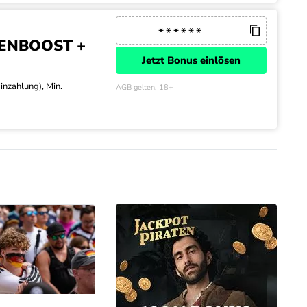
ENBOOST +
Jetzt Bonus einlösen
nzahlung), Min.
AGB gelten, 18+