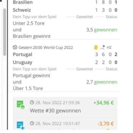
07.
Winamax Bonus Code
Online Casino Schnellste Auszahlung
08.
AdmiralBet Bonus Code
Bestes Casino mit Pragmatic Slots
09.
Bet365 Bonus Code
Bestes Deutsches Online Casino
10.
Betway Bonus Code
Casino mit hoher Gewinnchance
11.
Sportwetten.de Bonus Code
Plinko Betrugsmasche
12.
WettArena Bonus Code
13.
Sportingbet Bonus Code
14.
Tipwin Bonus Code
15.
DAZN BET Bonus Code