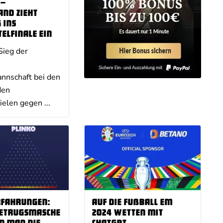
 –
and zieht
 ins
elfinale ein
ieg der
nnschaft bei den
den
elen gegen ...
rfahrungen:
Auf die Fußball EM
Betrugsmasche
2024 wetten mit