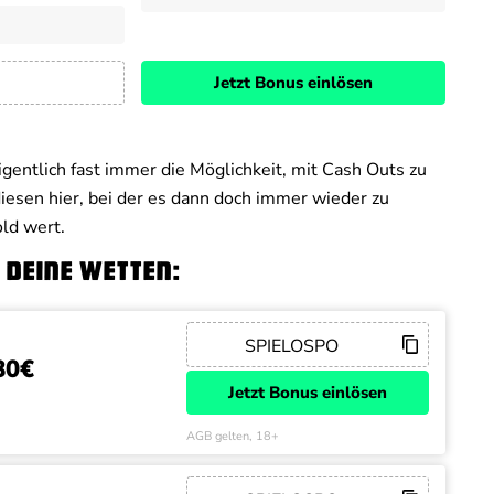
Jetzt Bonus einlösen
igentlich fast immer die Möglichkeit, mit Cash Outs zu
iesen hier, bei der es dann doch immer wieder zu
ld wert.
 deine Wetten:
80€
Jetzt Bonus einlösen
AGB gelten, 18+