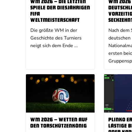
WM 2026 – Die letzten
WM 2026
Spiele der diesjährigen
Deutschl
FIFA
vorzeitig
Weltmeisterschaft
Sechzehnt
Die größte WM in der
Nach dem S
Geschichte des Turniers
deutschen
neigt sich dem Ende ...
Nationalma
ersten bei
Gruppenspi
WM 2026 – Wetten auf
Plinko E
den Torschützenkönig
Lästige 