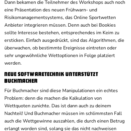
Dann bekamen die Teilnehmer des Workshops auch noch
eine Präsentation des neuen Frühwarn- und
Risikomanagementsystems, das Online Sportwetten
Anbieter integrieren müssen. Denn auch bei Bookies
sollte Interesse bestehen, entsprechendes im Keim zu
ersticken. Einfach ausgedrückt, sind das Algorithmen, die
überwachen, ob bestimmte Ereignisse eintreten oder
sehr ungewöhnliche Wettoptionen in Folge platziert
werden.
Neue Softwaretechnik unterstützt
Buchmacher
Für Buchmacher sind diese Manipulationen ein echtes
Problem: denn die machen die Kalkulation von
Wettquoten zunichte. Das ist dann auch zu deinem
Nachteil! Und Buchmacher müssen im schlimmsten Fall
auch die Wettgewinne auszahlen, die durch einen Betrug
erlangt worden sind, solang sie das nicht nachweisen