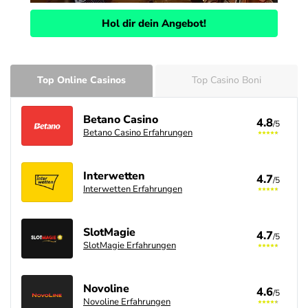
Hol dir dein Angebot!
Top Online Casinos
Top Casino Boni
Betano Casino
4.8
/5
Betano Casino Erfahrungen
Interwetten
4.7
/5
Interwetten Erfahrungen
SlotMagie
4.7
/5
SlotMagie Erfahrungen
Novoline
4.6
/5
Novoline Erfahrungen