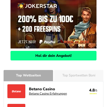
Hol dir dein Angebot!
Top Wettseiten
Top Sportwetten Boni
Betano Casino
4.8
/5
Betano Casino Erfahrungen