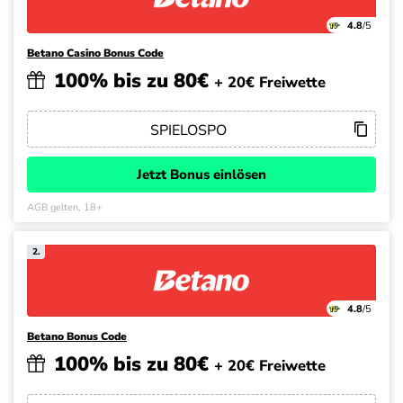
4.8
/5
Betano Casino Bonus Code
100% bis zu 80€
+ 20€ Freiwette
Jetzt Bonus einlösen
AGB gelten, 18+
2.
4.8
/5
Betano Bonus Code
100% bis zu 80€
+ 20€ Freiwette