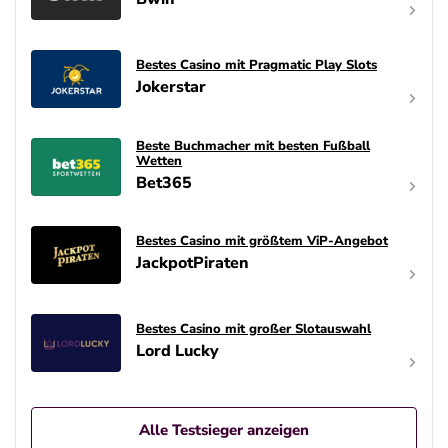
Bestes Casino mit Pragmatic Play Slots
Jokerstar
Beste Buchmacher mit besten Fußball
Wetten
Bet365
Bestes Casino mit größtem ViP-Angebot
JackpotPiraten
Bestes Casino mit großer Slotauswahl
Lord Lucky
Alle Testsieger anzeigen