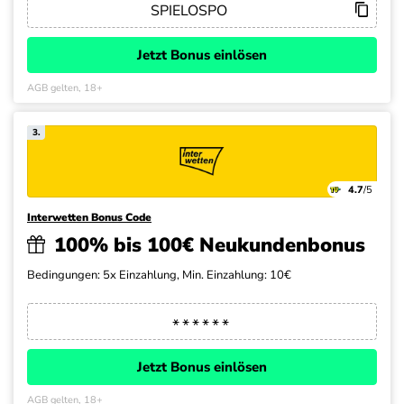
Jetzt Bonus einlösen
AGB gelten, 18+
3.
4.7
/5
Interwetten Bonus Code
100% bis 100€ Neukundenbonus
Bedingungen: 5x Einzahlung, Min. Einzahlung: 10€
Jetzt Bonus einlösen
AGB gelten, 18+