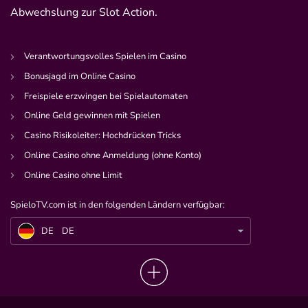
Abwechslung zur Slot Action.
Verantwortungsvolles Spielen im Casino
Bonusjagd im Online Casino
Freispiele erzwingen bei Spielautomaten
Online Geld gewinnen mit Spielen
Casino Risikoleiter: Hochdrücken Tricks
Online Casino ohne Anmeldung (ohne Konto)
Online Casino ohne Limit
SpieloTV.com ist in den folgenden Ländern verfügbar:
DE
DSWV unterstützt Match-Fixing-Workshop des BKAs
DE
DE