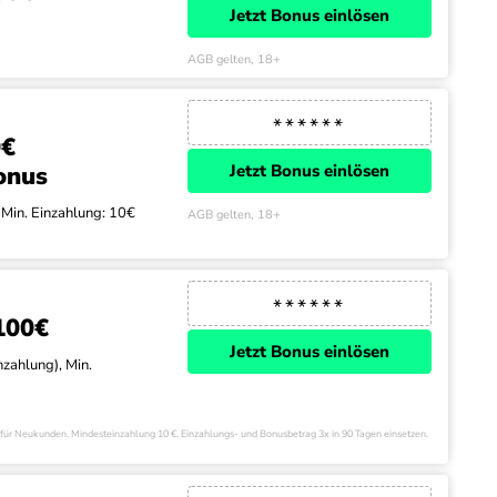
Jetzt Bonus einlösen
AGB gelten, 18+
0€
onus
Jetzt Bonus einlösen
Min. Einzahlung: 10€
AGB gelten, 18+
100€
Jetzt Bonus einlösen
zahlung), Min.
ur für Neukunden. Mindesteinzahlung 10 €. Einzahlungs- und Bonusbetrag 3x in 90 Tagen einsetzen.