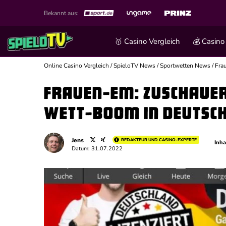
Bekannt aus:
🥇 Casino Vergleich
💰 Casino
Online Casino Vergleich
/
SpieloTV News
/
Sportwetten News
/
Fra
Top10 Spielotheken
Top10 Spielotheken Bonus Codes
🥇 Casinos:
🥇 Casinos:
🎰 Weitere Spiele-Hersteller:
Top 15 Wettanbieter
Frauen-EM: Zuschaue
01.
01.
01.
Novoline Casinos mit PayPal
Merkur Casinos mit PayPal
Gamomat Online Casinos
Betano Casino Erfahrungen
Betano Casino Bonus Code
Betano Casino Erfahrungen
Wett-Boom in Deutsc
02.
02.
02.
Interwetten Erfahrungen
Interwetten Bonus Code
Betano Erfahrungen
Novoline Casinos mit Paysafe
Merkur Casinos mit Paysafe
NetEnt Online Casinos
Jens
REDAKTEUR UND CASINO-EXPERTE
03.
03.
03.
SlotMagie Erfahrungen
SlotMagie Bonus Code
Interwetten Erfahrungen
Inha
Novoline Casino Tricks
Merkur Casinos mit 5€ Einzahlung
Pragmatic Play Online Casinos
Datum: 31.07.2022
Loading ...
04.
04.
04.
Novoline Erfahrungen
Novoline Bonus Code
Bwin Erfahrungen
Novoline Casino Apps
Neue Merkur Casinos
Neueste Spielautomaten
05.
05.
05.
bet-at-home Erfahrungen
bet-at-home Bonus Code
bet-at-home Erfahrungen
Book of Ra Deluxe Casinos
Merkur Casino Apps
Casinos & Slots mit hoher RTP
06.
06.
06.
Jokerstar Erfahrungen
Jokerstar Bonus Code
NEO.bet Erfahrungen