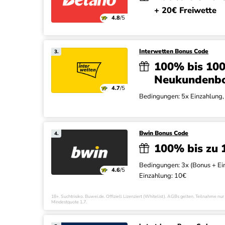
+ 20€ Freiwette
4.8
/5
Interwetten Bonus Code
3.
100% bis 10
Neukundenb
4.7
/5
Bedingungen: 5x Einzahlung, 
Bwin Bonus Code
4.
100% bis zu 
Bedingungen: 3x (Bonus + Ein
4.6
/5
Einzahlung: 10€
18+. Suchtrisiko. Buwei.de. Offiziell Lizenziert (Whitelist). AGBs gelten. Teilnahme n
Mindestquote 1.7.