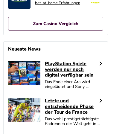
bet-at-home Erfahrungen
Zum Casino Vergleich
Betano Casino Bonus
4.8
/5
400% bis zu 80€
Neueste News
AGB gelten
PlayStation Spiele
Interwetten Bonus
werden nur noch
4.7
/5
100% bis zu 100€
digital verfügbar sein
AGB gelten
Das Ende einer Ära wird
eingeläutet und Sony ...
SlotMagie Bonus
50 Freispiele ohne
4.7
/5
Letzte und
Einzahlung
entscheidende Phase
AGB gelten
der Tour de France
Das wohl prestigeträchtigste
Novoline Bonus
Radrennen der Welt geht in ...
200 % Bonus + 10
4.6
/5
Freispiele täglich