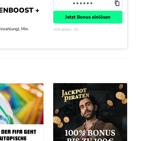
ENBOOST +
Jetzt Bonus einlösen
nzahlung), Min.
AGB gelten, 18+
 der FIFA geht
 utopische