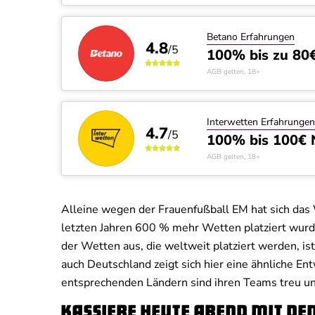
Betano Erfahrungen
4.8
/5
100% bis zu 80
AGB gelten, 18+
Interwetten Erfahrungen
4.7
/5
100% bis 100€
AGB gelten, 18+
Alleine wegen der Frauenfußball EM hat sich das 
letzten Jahren 600 % mehr Wetten platziert wur
der Wetten aus, die weltweit platziert werden, is
auch Deutschland zeigt sich hier eine ähnliche E
entsprechenden Ländern sind ihren Teams treu un
Kassiere heute Abend mit de