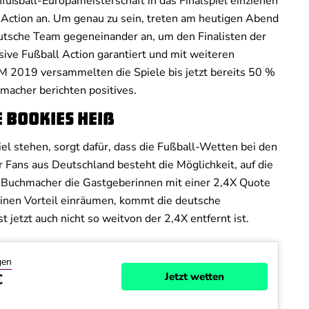
ußball-Europameisterschaft in das Finalspiel einziehen
-Action an. Um genau zu sein, treten am heutigen Abend
tsche Team gegeneinander an, um den Finalisten der
sive Fußball Action garantiert und mit weiteren
EM 2019 versammelten die Spiele bis jetzt bereits 50 %
macher berichten positives.
e Bookies heiß
iel stehen, sorgt dafür, dass die Fußball-Wetten bei den
Fans aus Deutschland besteht die Möglichkeit, auf die
Buchmacher die Gastgeberinnen mit einer 2,4X Quote
inen Vorteil einräumen, kommt die deutsche
 jetzt auch nicht so weitvon der 2,4X entfernt ist.
gen
Jetzt wetten
€