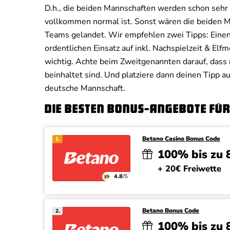
D.h., die beiden Mannschaften werden schon sehr 
vollkommen normal ist. Sonst wären die beiden Ma
Teams gelandet. Wir empfehlen zwei Tipps: Einen 
ordentlichen Einsatz auf inkl. Nachspielzeit & Elf
wichtig. Achte beim Zweitgenannten darauf, dass 
beinhaltet sind. Und platziere dann deinen Tipp a
deutsche Mannschaft.
Die besten Bonus-Angebote für
Betano Casino Bonus Code
1.
100% bis zu 
+ 20€ Freiwette
4.8
/5
Betano Bonus Code
2.
100% bis zu 