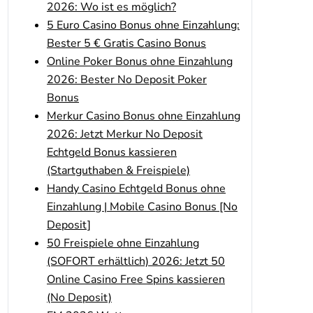
2026: Wo ist es möglich?
Zum Sportwetten Bonusvergleich
5 Euro Casino Bonus ohne Einzahlung:
Bester 5 € Gratis Casino Bonus
Online Poker Bonus ohne Einzahlung
2026: Bester No Deposit Poker
Bonus
Merkur Casino Bonus ohne Einzahlung
2026: Jetzt Merkur No Deposit
Echtgeld Bonus kassieren
(Startguthaben & Freispiele)
Handy Casino Echtgeld Bonus ohne
Einzahlung | Mobile Casino Bonus [No
Deposit]
50 Freispiele ohne Einzahlung
(SOFORT erhältlich) 2026: Jetzt 50
Online Casino Free Spins kassieren
(No Deposit)