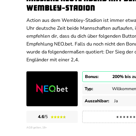
Wembley-Stadion
Action aus dem Wembley-Stadion ist immer etw
Uhr deutsche Zeit beide Mannschaften auflaufen, i
empfehlen dir, dass du dich über folgenden Button
Empfehlung NEO.bet. Falls du noch nicht den Bonu
wurde da folgendermaßen quotiert: Der Sieg der d
Engländer mit einer 2,4.
Bonus:
200% bis z
Typ:
Willkommen
Auszahlbar:
Ja
4.6
/5
AGB gelten, 18+