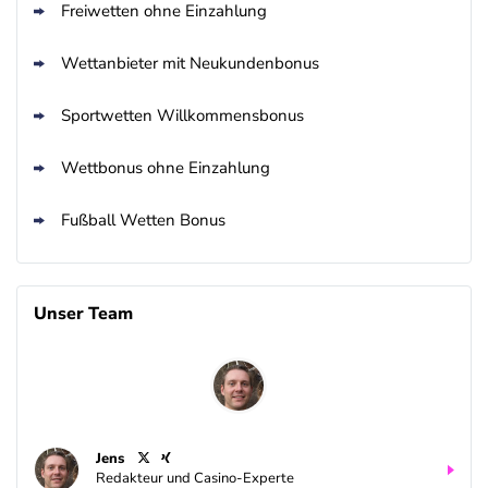
Freiwetten ohne Einzahlung
Wettanbieter mit Neukundenbonus
Sportwetten Willkommensbonus
Wettbonus ohne Einzahlung
Fußball Wetten Bonus
Unser Team
Jens
Redakteur und Casino-Experte