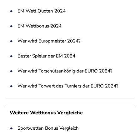
EM Wett Quoten 2024
EM Wettbonus 2024
Wer wird Europmeister 2024?
Bester Spieler der EM 2024
Wer wird Torschützenkönig der EURO 2024?
Wer wird Torwart des Turniers der EURO 2024?
Weitere Wettbonus Vergleiche
Sportwetten Bonus Vergleich