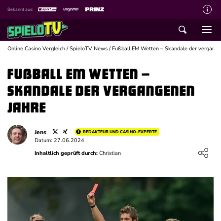
Bekannt aus:
Über spieloTV
Wie wir bewerten
Online Casino Vergleich
/
SpieloTV News
/
Fußball EM Wetten – Skandale der vergange
Die SpieloTV Crew
Fußball EM Wetten –
Datenschutzerklärung
Skandale der vergangenen
Haftungsausschluss für Inhalte
Jahre
Affiliate Disclaimer
Jens
REDAKTEUR UND CASINO-EXPERTE
Schreiber gesucht
Datum: 27.06.2024
Loading ...
Inhaltlich geprüft durch:
Christian
Kontakt mit spieloTV
Spielsucht Hilfe