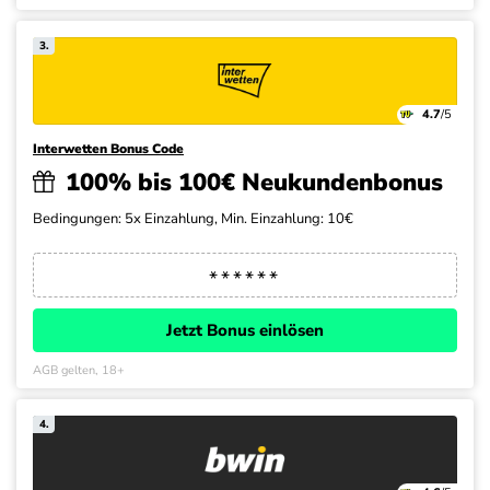
3.
4.7
/5
Interwetten Bonus Code
100% bis 100€ Neukundenbonus
Bedingungen: 5x Einzahlung, Min. Einzahlung: 10€
Jetzt Bonus einlösen
AGB gelten, 18+
4.