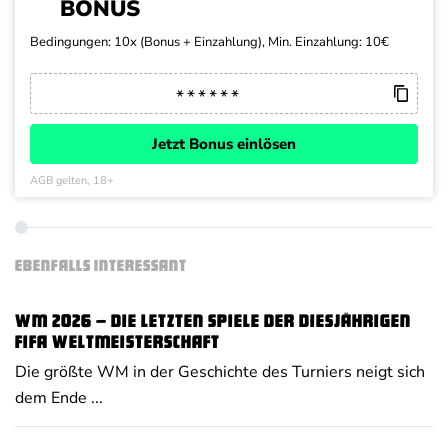
BONUS
Bedingungen: 10x (Bonus + Einzahlung), Min. Einzahlung: 10€
Jetzt Bonus einlösen
AGB gelten, 18+
EBENFALLS INTERESSANT
WM 2026 – Die letzten Spiele der diesjährigen
FIFA Weltmeisterschaft
Die größte WM in der Geschichte des Turniers neigt sich
dem Ende ...