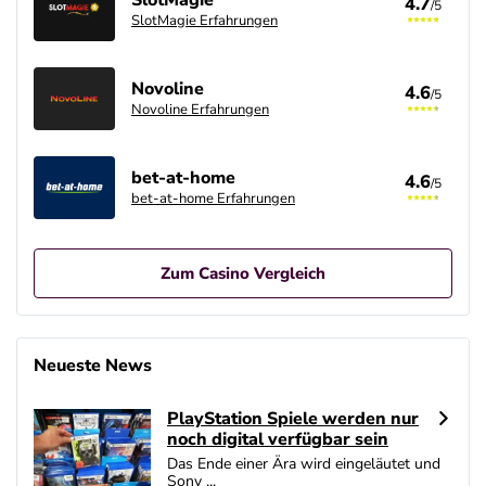
4.7
/5
SlotMagie Erfahrungen
Novoline
4.6
/5
Novoline Erfahrungen
bet-at-home
4.6
/5
bet-at-home Erfahrungen
Zum Casino Vergleich
Betano Casino Bonus
4.8
/5
400% bis zu 80€
Neueste News
AGB gelten
PlayStation Spiele werden nur
Interwetten Bonus
noch digital verfügbar sein
4.7
/5
100% bis zu 100€
Das Ende einer Ära wird eingeläutet und
AGB gelten
Sony ...