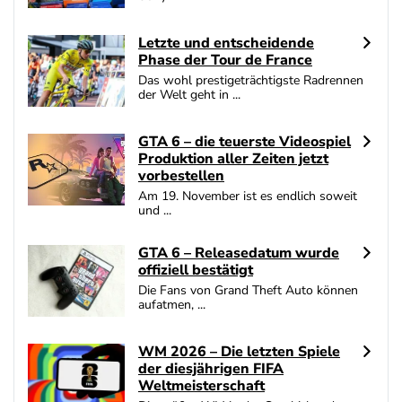
SlotMagie Bonus
4.7
/5
50 Freispiele ohne Einzahlung
Letzte und entscheidende
Phase der Tour de France
AGB gelten
Das wohl prestigeträchtigste Radrennen
der Welt geht in ...
Novoline Bonus
4.6
/5
200 % Bonus + 10 Freispiele täglich
AGB gelten
GTA 6 – die teuerste Videospiel
Produktion aller Zeiten jetzt
bet-at-home Bonus
vorbestellen
4.6
/5
100% bis zu 100€
Am 19. November ist es endlich soweit
AGB gelten
und ...
GTA 6 – Releasedatum wurde
Zum Casino Bonus Vergleich
offiziell bestätigt
Die Fans von Grand Theft Auto können
aufatmen, ...
WM 2026 – Die letzten Spiele
der diesjährigen FIFA
Weltmeisterschaft