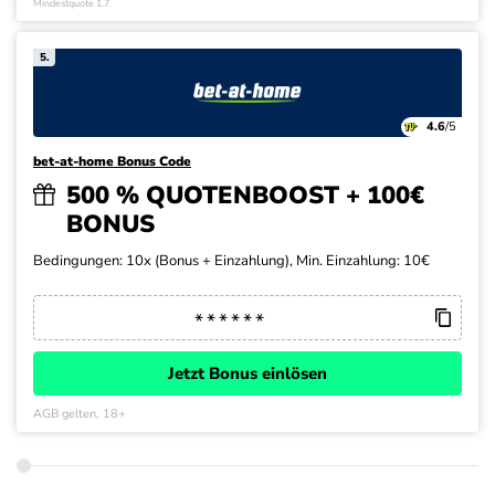
Mindestquote 1.7.
5.
4.6
/5
bet-at-home Bonus Code
500 % QUOTENBOOST + 100€
BONUS
Bedingungen: 10x (Bonus + Einzahlung), Min. Einzahlung: 10€
Jetzt Bonus einlösen
AGB gelten, 18+