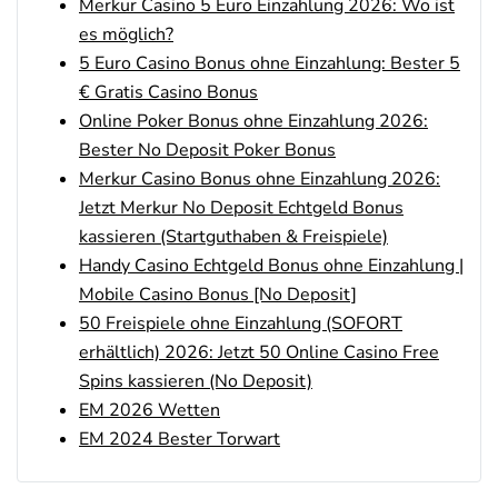
Merkur Casino 5 Euro Einzahlung 2026: Wo ist
500 % QUOTENBOOST + 100€
4.6
/5
BONUS
es möglich?
AGB gelten
5 Euro Casino Bonus ohne Einzahlung: Bester 5
€ Gratis Casino Bonus
Zum Sportwetten Bonusvergleich
Online Poker Bonus ohne Einzahlung 2026:
Bester No Deposit Poker Bonus
Merkur Casino Bonus ohne Einzahlung 2026:
Jetzt Merkur No Deposit Echtgeld Bonus
kassieren (Startguthaben & Freispiele)
Handy Casino Echtgeld Bonus ohne Einzahlung |
Mobile Casino Bonus [No Deposit]
50 Freispiele ohne Einzahlung (SOFORT
erhältlich) 2026: Jetzt 50 Online Casino Free
Spins kassieren (No Deposit)
EM 2026 Wetten
EM 2024 Bester Torwart