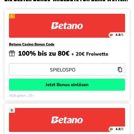
1.
4.8
/5
Betano Casino Bonus Code
100% bis zu 80€
+ 20€ Freiwette
Jetzt Bonus einlösen
AGB gelten, 18+
2.
4.8
/5