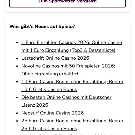
Zum Sportwetten Vergleich
Betano Casino Bonus
4.8
/5
100% bis zu 80€
Was gibt’s Neues auf Spielo?
AGB gelten
1 Euro Einzahlen Casinos 2026: Online Casino
Betano Bonus
4.8
/5
100% bis zu 80€
mit 1 Euro Einzahlung (Top3 & Bestenliste)
AGB gelten
Lastschrift Online Casino 2026
Novoline Casinos mit 50 Freispielen 2026:
Interwetten Bonus
4.7
Ohne Einzahlung erhältlich
/5
100% bis 100€ Neukundenbonus
AGB gelten
10 Euro Casino Bonus ohne Einzahlung: Bester
10 € Gratis Casino Bonus
Bwin Bonus
4.6
Die besten Online Casinos mit Deutscher
/5
100% bis zu 100€
Lizenz 2026
AGB gelten
Neosurf Online Casino 2026
25 Euro Casino Bonus ohne Einzahlung: Bester
25 € Gratis Casino Bonus
bet-at-home Bonus