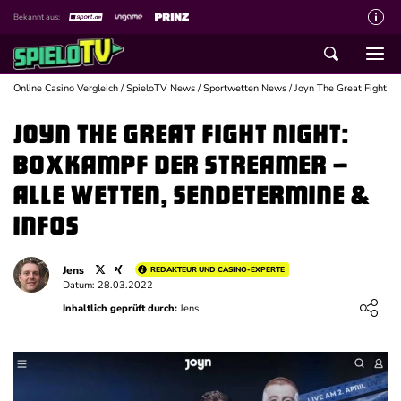
Bekannt aus:
Über spieloTV
Wie wir bewerten
Online Casino Vergleich
/
SpieloTV News
/
Sportwetten News
/
Joyn The Great Fight Ni
Die SpieloTV Crew
Joyn The Great Fight Night:
Datenschutzerklärung
Boxkampf der Streamer –
Haftungsausschluss für Inhalte
alle Wetten, Sendetermine &
Affiliate Disclaimer
Infos
Schreiber gesucht
Jens
REDAKTEUR UND CASINO-EXPERTE
Kontakt mit spieloTV
Datum: 28.03.2022
Loading ...
Inhaltlich geprüft durch:
Jens
Spielsucht Hilfe