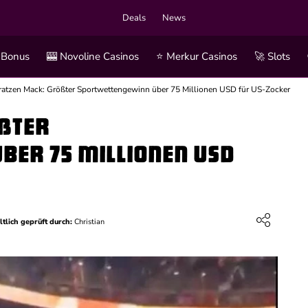
Deals
News
 Bonus
🎰 Novoline Casinos
⭐️ Merkur Casinos
🚀 Slots
ratzen Mack: Größter Sportwettengewinn über 75 Millionen USD für US-Zocker
🥇 Beste Spielothek finden:
🎁 Beste Boni:
🎁 Spiele & Boni:
🎁 Spiele & Boni:
Top 15 Wettboni
🎰 Beliebte Slots:
ßter
01.
Neue Online Casinos
Casino mit Startguthaben
Novoline Spiele (Liste)
Merkur Spiele (Liste)
Betano Casino Bonus Code
Books & Bulls (Casinos, Bon
er 75 Millionen USD
02.
Betano Bonus Code
Bester Online Casino Bonus
Casino Neukundenbonus
Novomatic Spiele (Liste)
Merkur Casino kostenlos spielen
Fruit Mania (Casinos, Bonus
03.
Interwetten Bonus Code
Casino mit 1 EUR Einzahlung
Casino Bestandskundenbonus
Novoline Casino kostenlos spielen
Merkur Casino Bonus ohne Einzahlung
Monopoly Slot (Casinos, Bo
ltlich geprüft durch:
Christian
04.
Bwin Bonus Code
Legale Online Casinos
Cashback Casino Bonus
Sofort: Novoline Casino 50 Freispiele
Merkur Spielautomaten Tricks
Book of Dead (Casinos, Bon
05.
bet-at-home Bonus Code
Online Casino Auszahlungsquote
Casino Willkommensbonus
Welches Novoline Spiel zahlt am besten?
Welches Merkur Spiel zahlt am besten?
Tizona (Casinos, Bonus, RTP
06.
NEO.bet Bonus Code
Online Casino Apps