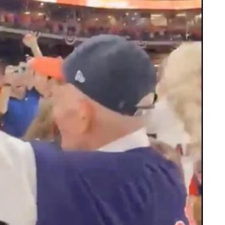
07.
Winamax Bonus Code
Online Casino Schnellste Auszahlung
08.
AdmiralBet Bonus Code
Bestes Casino mit Pragmatic Slots
09.
Bet365 Bonus Code
Bestes Deutsches Online Casino
10.
Betway Bonus Code
Casino mit hoher Gewinnchance
11.
Sportwetten.de Bonus Code
Plinko Betrugsmasche
12.
WettArena Bonus Code
13.
Sportingbet Bonus Code
14.
Tipwin Bonus Code
15.
DAZN BET Bonus Code