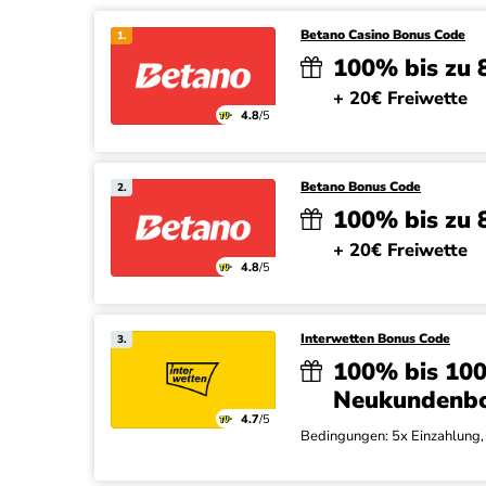
Betano Casino Bonus Code
1.
100% bis zu 
+ 20€ Freiwette
4.8
/5
Betano Bonus Code
2.
100% bis zu 
+ 20€ Freiwette
4.8
/5
Interwetten Bonus Code
3.
100% bis 10
Neukundenb
4.7
/5
Bedingungen: 5x Einzahlung, 