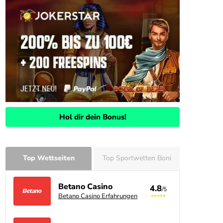
Hol dir dein Bonus!
Top Wettseiten
Top Sportwetten Boni
Betano Casino
4.8
/5
Betano Casino Erfahrungen