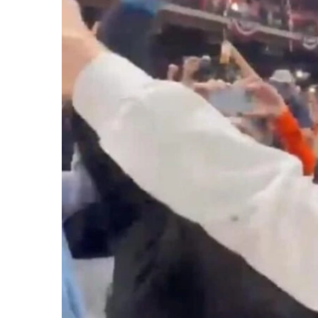
07.
07.
07.
Swiftspiele Erfahrungen
Swiftspiele Bonus Code
Winamax Erfahrungen
08.
08.
08.
Merkur Slots Erfahrungen
Merkur Slots Bonus Code
AdmiralBet Erfahrungen
09.
09.
09.
Luna Slots Erfahrungen
Luna Slots Bonus Code
Bet365 Erfahrungen
10.
10.
10.
Löwen Play Erfahrungen
Löwen Play Bonus Code
Betway Erfahrungen
11.
11.
11.
Bwin Casino Erfahrungen
Bwin Casino Bonus Code
Sportwetten.de Erfahrungen
12.
12.
12.
LuckyLouis Erfahrungen
LuckyLouis Bonus Code
WettArena Erfahrungen
13.
13.
13.
Wunderino Erfahrungen
Wunderino Bonus Code
Sportingbet Erfahrungen
14.
14.
14.
Knight Slots Erfahrungen
Knight Slots Bonus Code
Tipwin Erfahrungen
15.
15.
15.
Wildz Erfahrungen
Wildz Bonus Code
DAZN BET Erfahrungen