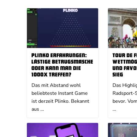
Plinko Erfahrungen:
Tour de F
Lästige Betrugsmasche
Wettmögl
oder kann man die
und Favo
1000x treffen?
Sieg
Das mit Abstand wohl
Das Highli
beliebteste Instant Game
Radsport-S
ist derzeit Plinko. Bekannt
bevor. Vom 
aus ...
...