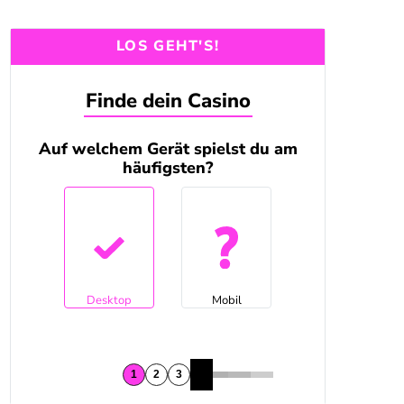
Paysafecard Online Casinos
15 EURO Casino Bonus ohne Einzahlung
Wettanbieter mit Paysafecard
LOS GEHT'S!
Beliebte Ratgeber:
Klarna Online Casinos
20 EURO Casino Bonus ohne Einzahlung
Neteller Online Casinos
25 EURO Casino Bonus ohne Einzahlung
Sportwetten Tipps (aktuell & kostenlos)
Finde dein Casino
Muchbetter Online Casinos
30 EURO Casino Bonus ohne Einzahlung
Sportwetten Strategien
Auf welchem Gerät spielst du am
Möchte
häufigsten?
Skrill Online Casinos
35 EURO Casino Bonus ohne Einzahlung
Kombiwetten Strategie
Giropay Online Casinos
50 EURO Casino Bonus ohne Einzahlung
Systemwetten Strategie
Kreditkarten Online Casinos
5 EURO Gratis Casino Startguthaben
Value Bets Erfahrungen & Strategie
Online Casino auf Rechnung
Casino Startguthaben ohne Einzahlung
Surebets Erfahrungen & Strategie
Desktop
Mobil
Casino mit Banküberweisung
Unbekannte Online Casinos mit Bonus ohne Einzahlung