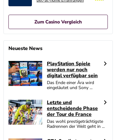
bet-at-home Erfahrungen
Zum Casino Vergleich
Betano Casino Bonus
4.8
/5
400% bis zu 80€
Neueste News
AGB gelten
PlayStation Spiele
Interwetten Bonus
werden nur noch
4.7
/5
100% bis zu 100€
digital verfügbar sein
AGB gelten
Das Ende einer Ära wird
eingeläutet und Sony ...
SlotMagie Bonus
50 Freispiele ohne
4.7
/5
Letzte und
Einzahlung
entscheidende Phase
AGB gelten
der Tour de France
Das wohl prestigeträchtigste
Novoline Bonus
Radrennen der Welt geht in ...
200 % Bonus + 10
4.6
/5
Freispiele täglich