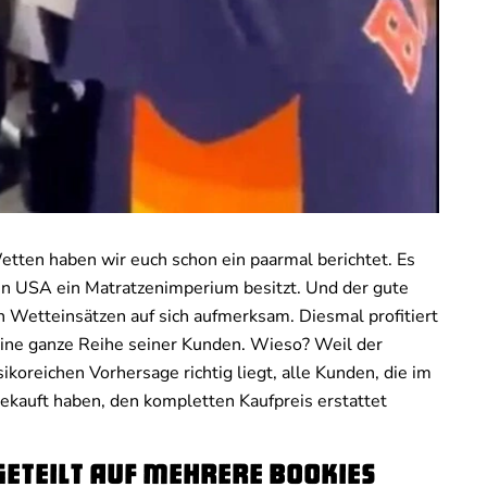
ten haben wir euch schon ein paarmal berichtet. Es
 den USA ein Matratzenimperium besitzt. Und der gute
Wetteinsätzen auf sich aufmerksam. Diesmal profitiert
eine ganze Reihe seiner Kunden. Wieso? Weil der
sikoreichen Vorhersage richtig liegt, alle Kunden, die im
ekauft haben, den kompletten Kaufpreis erstattet
geteilt auf mehrere Bookies