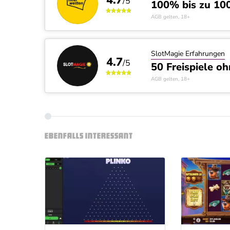
/5
100% bis zu 10
AGB gelten, 18+
SlotMagie Erfahrungen
4.7
/5
50 Freispiele o
AGB gelten, 18+
EBENFALLS INTERESSANT