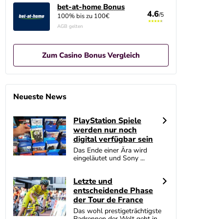
bet-at-home Erfahrungen
bet-at-home Bonus
4.6
/5
100% bis zu 100€
AGB gelten
Zum Casino Bonus Vergleich
Neueste News
PlayStation Spiele
werden nur noch
digital verfügbar sein
Das Ende einer Ära wird
eingeläutet und Sony ...
Letzte und
entscheidende Phase
der Tour de France
Das wohl prestigeträchtigste
Radrennen der Welt geht in ...