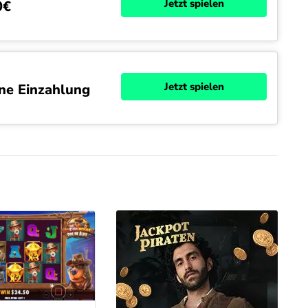
Jetzt spielen
0€
Jetzt spielen
hne Einzahlung