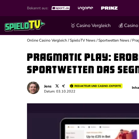
Bekannt aus:
🥇 Casino Vergleich
💰 Casino
Online Casino Vergleich
/
SpieloTV News
/
Sportwetten News
/
Pra
Top10 Spielotheken
Top10 Spielotheken Bonus Codes
🥇 Casinos:
🥇 Casinos:
🎰 Weitere Spiele-Hersteller:
Top 15 Wettanbieter
Pragmatic Play: Erob
01.
01.
01.
Novoline Casinos mit PayPal
Merkur Casinos mit PayPal
Gamomat Online Casinos
Betano Casino Erfahrungen
Betano Casino Bonus Code
Betano Casino Erfahrungen
Sportwetten das Seg
02.
02.
02.
Interwetten Erfahrungen
Interwetten Bonus Code
Betano Erfahrungen
Novoline Casinos mit Paysafe
Merkur Casinos mit Paysafe
NetEnt Online Casinos
Jens
REDAKTEUR UND CASINO-EXPERTE
03.
03.
03.
SlotMagie Erfahrungen
SlotMagie Bonus Code
Interwetten Erfahrungen
Inha
Novoline Casino Tricks
Merkur Casinos mit 5€ Einzahlung
Pragmatic Play Online Casinos
Datum: 03.10.2022
Loading ...
04.
04.
04.
Novoline Erfahrungen
Novoline Bonus Code
Bwin Erfahrungen
Novoline Casino Apps
Neue Merkur Casinos
Neueste Spielautomaten
05.
05.
05.
bet-at-home Erfahrungen
bet-at-home Bonus Code
bet-at-home Erfahrungen
Book of Ra Deluxe Casinos
Merkur Casino Apps
Casinos & Slots mit hoher RTP
06.
06.
06.
Jokerstar Erfahrungen
Jokerstar Bonus Code
NEO.bet Erfahrungen