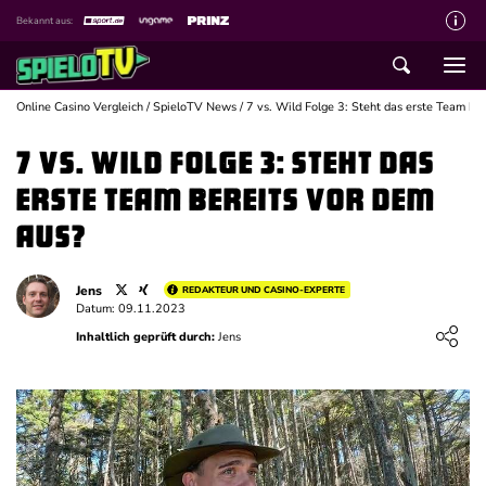
Bekannt aus:
Über spieloTV
Wie wir bewerten
Online Casino Vergleich
/
SpieloTV News
/
7 vs. Wild Folge 3: Steht das erste Team be
Die SpieloTV Crew
7 vs. Wild Folge 3: Steht das
Datenschutzerklärung
erste Team bereits vor dem
Haftungsausschluss für Inhalte
Aus?
Affiliate Disclaimer
Jens
REDAKTEUR UND CASINO-EXPERTE
Schreiber gesucht
Datum: 09.11.2023
Loading ...
Inhaltlich geprüft durch:
Jens
Kontakt mit spieloTV
Spielsucht Hilfe