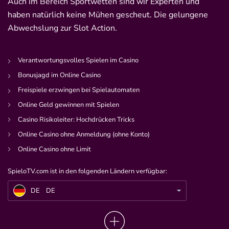
Auch im Bereich Sportwetten sind wir Experten und
bet-at-home Bonus
500 % QUOTENBOOST + 100€
haben natürlich keine Mühen gescheut. Die gelungene
4.6
/5
BONUS
Abwechslung zur Slot Action.
AGB gelten
Verantwortungsvolles Spielen im Casino
Zum Sportwetten Bonusvergleich
Bonusjagd im Online Casino
Freispiele erzwingen bei Spielautomaten
Online Geld gewinnen mit Spielen
Casino Risikoleiter: Hochdrücken Tricks
Online Casino ohne Anmeldung (ohne Konto)
Online Casino ohne Limit
SpieloTV.com ist in den folgenden Ländern verfügbar:
DE
7 vs. Wild Folge 3: Steht das erste Team bereits vor dem Aus?
DE
DE