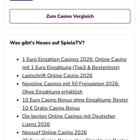
Zum Casino Vergleich
Betano Casino Bonus
4.8
/5
400% bis zu 80€
Was gibt’s Neues auf SpieloTV?
AGB gelten
1 Euro Einzahlen Casinos 2026: Online Casino
Interwetten Bonus
4.7
/5
100% bis zu 100€
mit 1 Euro Einzahlung (Top3 & Bestenliste)
AGB gelten
Lastschrift Online Casino 2026
Novoline Casinos mit 50 Freispielen 2026:
SlotMagie Bonus
4.7
Ohne Einzahlung erhältlich
/5
50 Freispiele ohne Einzahlung
AGB gelten
10 Euro Casino Bonus ohne Einzahlung: Bester
10 € Gratis Casino Bonus
Novoline Bonus
4.6
Die besten Online Casinos mit Deutscher
/5
200 % Bonus + 10 Freispiele täglich
Lizenz 2026
AGB gelten
Neosurf Online Casino 2026
bet-at-home Bonus