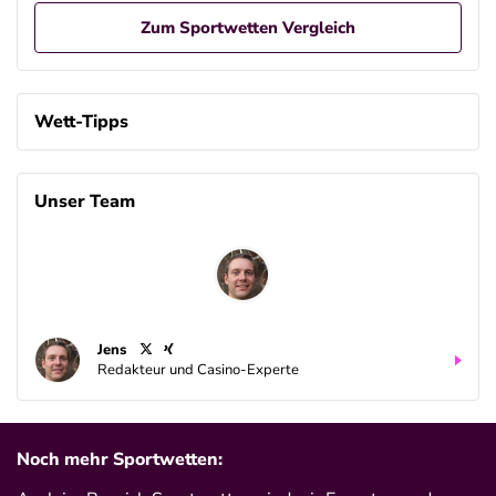
Zum Sportwetten Vergleich
Betano Casino Bonus
4.8
/5
100% bis zu 80€
Wett-Tipps
AGB gelten
Betano Bonus
4.8
Unser Team
/5
100% bis zu 80€
AGB gelten
Interwetten Bonus
4.7
/5
100% bis 100€ Neukundenbonus
AGB gelten
Jens
Bwin Bonus
Redakteur und Casino-Experte
4.6
/5
100% bis zu 100€
AGB gelten
Noch mehr Sportwetten: