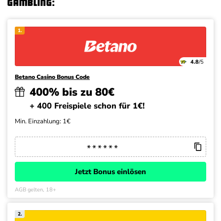
Gambling:
1.
4.8
/5
Betano Casino Bonus Code
400% bis zu 80€
+ 400 Freispiele schon für 1€!
Min. Einzahlung: 1€
Jetzt Bonus einlösen
AGB gelten, 18+
2.