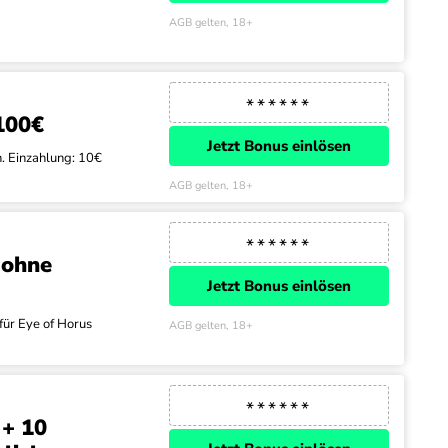
AGB gelten, 18+
100€
Jetzt Bonus einlösen
. Einzahlung: 10€
AGB gelten, 18+
 ohne
Jetzt Bonus einlösen
für Eye of Horus
AGB gelten, 18+
+ 10