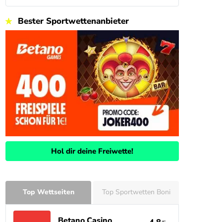
Bester Sportwettenanbieter
Hol dir deine Freiwette!
Top Wettseiten
Top Sportwetten Boni
Betano Casino