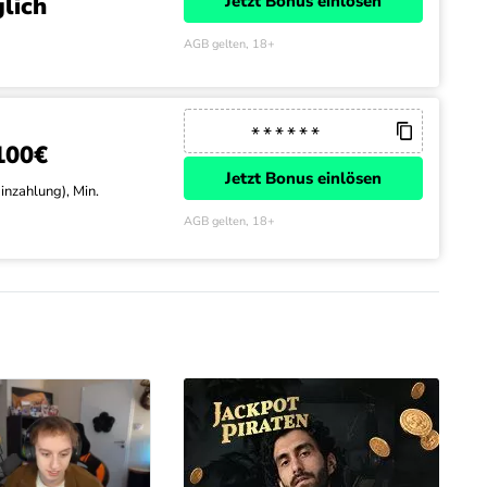
glich
Jetzt Bonus einlösen
AGB gelten, 18+
100€
Jetzt Bonus einlösen
nzahlung), Min.
AGB gelten, 18+