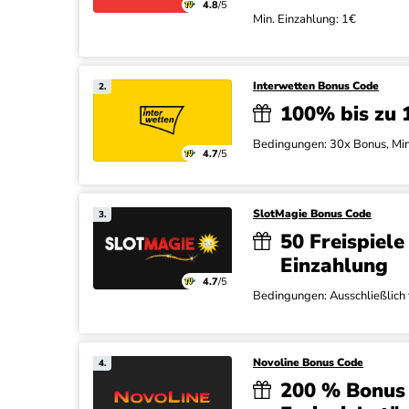
4.8
/5
Min. Einzahlung: 1€
Interwetten Bonus Code
2.
100% bis zu 
Bedingungen: 30x Bonus, Min
4.7
/5
SlotMagie Bonus Code
3.
50 Freispiele
Einzahlung
4.7
/5
Bedingungen: Ausschließlich 
Novoline Bonus Code
4.
200 % Bonus 