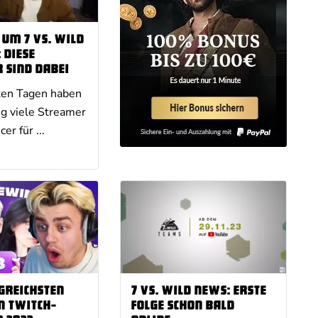
 um 7 vs. Wild
: Diese
 sind dabei
zten Tagen haben
lig viele Streamer
er für ...
lgreichsten
7 vs. Wild News: erste
n Twitch-
Folge schon bald