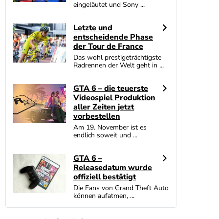
eingeläutet und Sony ...
Paysafecard Online Casinos
15 EURO Casino Bonus ohne Einzahlung
Wettanbieter mit Paysafecard
Letzte und
Beliebte Ratgeber:
Klarna Online Casinos
20 EURO Casino Bonus ohne Einzahlung
entscheidende Phase
der Tour de France
Neteller Online Casinos
25 EURO Casino Bonus ohne Einzahlung
Sportwetten Tipps (aktuell & kostenlos)
Das wohl prestigeträchtigste
Radrennen der Welt geht in ...
Muchbetter Online Casinos
30 EURO Casino Bonus ohne Einzahlung
Sportwetten Strategien
GTA 6 – die teuerste
Skrill Online Casinos
35 EURO Casino Bonus ohne Einzahlung
Kombiwetten Strategie
Videospiel Produktion
aller Zeiten jetzt
Giropay Online Casinos
50 EURO Casino Bonus ohne Einzahlung
Systemwetten Strategie
vorbestellen
Am 19. November ist es
endlich soweit und ...
Kreditkarten Online Casinos
5 EURO Gratis Casino Startguthaben
Value Bets Erfahrungen & Strategie
GTA 6 –
Online Casino auf Rechnung
Casino Startguthaben ohne Einzahlung
Surebets Erfahrungen & Strategie
Releasedatum wurde
offiziell bestätigt
Casino mit Banküberweisung
Unbekannte Online Casinos mit Bonus ohne Einzahlung
Die Fans von Grand Theft Auto
können aufatmen, ...