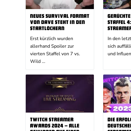
Neues Survival Format
Gerüchte
von Dave steht in den
Staffel 4
Startlöchern
Streamer
Erst kürzlich wurden
In den let
allerhand Spoiler zur
sich auffäl
vierten Staffel von 7 vs.
und Influenc
Wild ...
Twitch Streamer
Die erfo
Awards 2024 – alle
deutsche