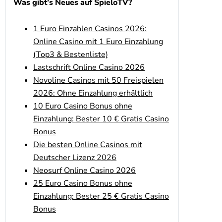
Was gibt’s Neues auf SpieloTV?
AGB gelten
1 Euro Einzahlen Casinos 2026:
Interwetten Bonus
4.7
/5
100% bis zu 100€
Online Casino mit 1 Euro Einzahlung
AGB gelten
(Top3 & Bestenliste)
Lastschrift Online Casino 2026
SlotMagie Bonus
Novoline Casinos mit 50 Freispielen
50 Freispiele ohne
4.7
/5
Einzahlung
2026: Ohne Einzahlung erhältlich
AGB gelten
10 Euro Casino Bonus ohne
Einzahlung: Bester 10 € Gratis Casino
Novoline Bonus
200 % Bonus + 10
4.6
Bonus
/5
Freispiele täglich
Die besten Online Casinos mit
AGB gelten
Deutscher Lizenz 2026
bet-at-home Bonus
Neosurf Online Casino 2026
4.6
/5
100% bis zu 100€
25 Euro Casino Bonus ohne
AGB gelten
Einzahlung: Bester 25 € Gratis Casino
Bonus
Zum Casino Bonus Vergleich