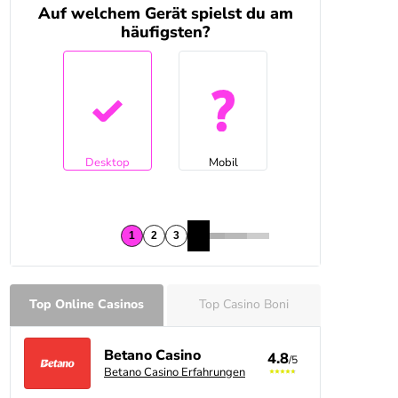
Auf welchem Gerät spielst du am
Möchte
häufigsten?
Desktop
Mobil
Top Online Casinos
Top Casino Boni
Betano Casino
4.8
/5
Betano Casino Erfahrungen