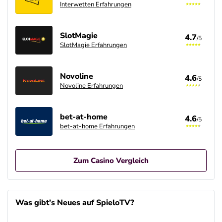
Interwetten Erfahrungen
SlotMagie
4.7
/5
SlotMagie Erfahrungen
Novoline
4.6
/5
Novoline Erfahrungen
bet-at-home
4.6
/5
bet-at-home Erfahrungen
Zum Casino Vergleich
Betano Casino Bonus
4.8
/5
400% bis zu 80€
Was gibt’s Neues auf SpieloTV?
AGB gelten