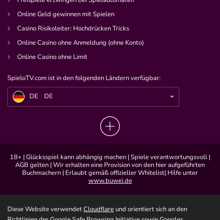
Freispiele erzwingen bei Spielautomaten
Online Geld gewinnen mit Spielen
Casino Risikoleiter: Hochdrücken Tricks
Online Casino ohne Anmeldung (ohne Konto)
Online Casino ohne Limit
SpieloTV.com ist in den folgenden Ländern verfügbar:
DE
7 vs. Wild Teams: Folge 1 – das ist passiert
DE
DE
18+ | Glücksspiel kann abhängig machen | Spiele verantwortungsvoll |
AGB gelten | Wir erhalten eine Provision von den hier aufgeführten
Buchmachern | Erlaubt gemäß offizieller Whitelist| Hilfe unter
www.buwei.de
Diese Website verwendet
Cloudflare
und orientiert sich an den
Richtlinien der
Google Safe Browsing
Initiative sowie Googles