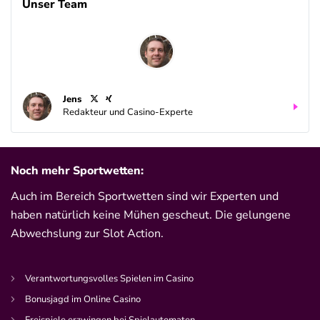
4.8
Unser Team
/5
100% bis zu 80€
AGB gelten
Interwetten Bonus
4.7
/5
100% bis 100€ Neukundenbonus
AGB gelten
Jens
Bwin Bonus
Redakteur und Casino-Experte
4.6
/5
100% bis zu 100€
AGB gelten
Noch mehr Sportwetten:
Auch im Bereich Sportwetten sind wir Experten und
bet-at-home Bonus
500 % QUOTENBOOST + 100€
haben natürlich keine Mühen gescheut. Die gelungene
4.6
/5
BONUS
Abwechslung zur Slot Action.
AGB gelten
Verantwortungsvolles Spielen im Casino
Zum Sportwetten Bonusvergleich
Bonusjagd im Online Casino