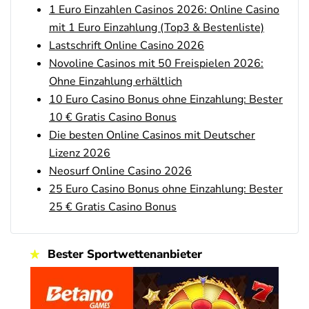
1 Euro Einzahlen Casinos 2026: Online Casino
Interwetten Bonus
4.7
/5
100% bis zu 100€
mit 1 Euro Einzahlung (Top3 & Bestenliste)
AGB gelten
Lastschrift Online Casino 2026
Novoline Casinos mit 50 Freispielen 2026:
SlotMagie Bonus
4.7
Ohne Einzahlung erhältlich
/5
50 Freispiele ohne Einzahlung
AGB gelten
10 Euro Casino Bonus ohne Einzahlung: Bester
10 € Gratis Casino Bonus
Novoline Bonus
4.6
Die besten Online Casinos mit Deutscher
/5
200 % Bonus + 10 Freispiele täglich
Lizenz 2026
AGB gelten
Neosurf Online Casino 2026
bet-at-home Bonus
25 Euro Casino Bonus ohne Einzahlung: Bester
4.6
/5
100% bis zu 100€
25 € Gratis Casino Bonus
AGB gelten
Zum Casino Bonus Vergleich
Bester Sportwettenanbieter