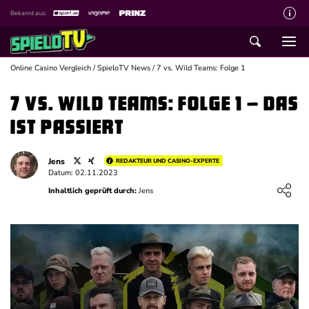
Bekannt aus:
Über spieloTV
Wie wir bewerten
Online Casino Vergleich
/
SpieloTV News
/
7 vs. Wild Teams: Folge 1
Die SpieloTV Crew
7 vs. Wild Teams: Folge 1 – das
Datenschutzerklärung
ist passiert
Haftungsausschluss für Inhalte
Jens
REDAKTEUR UND CASINO-EXPERTE
Affiliate Disclaimer
Datum: 02.11.2023
Loading ...
Inhaltlich geprüft durch:
Jens
Schreiber gesucht
Kontakt mit spieloTV
Spielsucht Hilfe